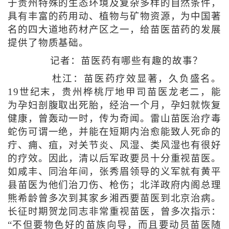
于贵州特殊的生态环境及复杂多样的自然条件，
具有丰富的药用动、植物与矿物资源，为中国著
名的四大道地药材产区之一，给苗医苗药的发展
提供了物质基础。
记者：苗医药有哪些有趣的故事？
杜江：苗医药疗效显著，久负盛名。
19世纪末，贵州桦桃厅地甲司苗医龙老二，能
为孕妇剖腹取出死胎，经治一个月，孕妇就恢复
健康，曾轰动一时，传为奇闻。雷山苗医治疗毒
蛇伤可谓一绝，并能在短期内治愈能致人死命的
疔、痈、疽，对关节炎、风湿、类风湿也有很好
的疗效。因此，清以后军政要员十分重视苗医。
如咸丰、同治年间，张秀眉领导的义军就有黄平
县苗医为他们治刀伤、枪伤；北洋政府内阁总理
熊希龄曾多次到其家乡湘西要苗医到北京治病。
长征时期贺龙同志非常重视苗医，曾多次指示：
“不但要物色好的苗族向导，而且要动员苗医随