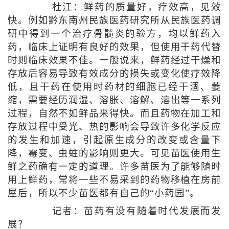
杜江：鲜药的质量好，疗效高，见效
快。例如黔东南州民族医药研究所从民族医药调
研中得到一个治疗骨髓炎的验方，均以鲜药入
药，临床上证明有良好的效果，但使用干药代替
时则临床效果不佳。一般说来，鲜药经过干燥和
存放后容易导致有效成分的损失或变化使疗效降
低，且干药在使用时药材的细胞已经干涸、萎
缩，需要经历润湿、溶胀、溶解、溶出等一系列
过程，自然不如鲜品来得快。而且药物在加工和
存放过程中受光、热的影响会导致许多化学反应
的发生和加速，引起原生成分的改变或含量下
降，霉变、虫蛀的影响则更大。可见苗医使用生
鲜之药确有一定的道理。许多苗医为了能够随时
用上鲜药，常将一些不易采到的药物移植在房前
屋后，所以不少苗医都有自己的“小药园”。
记者：苗药有没有随着时代发展而发
展？