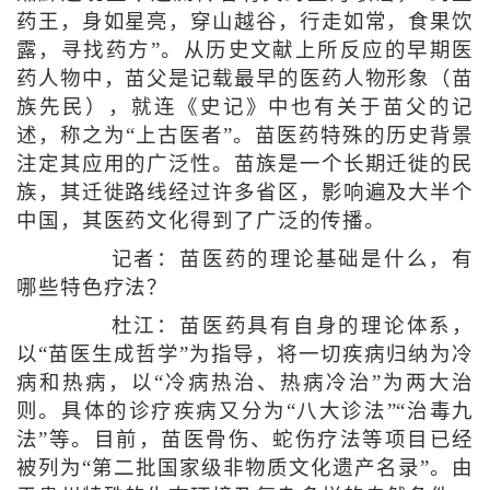
药王，身如星亮，穿山越谷，行走如常，食果饮
露，寻找药方”。从历史文献上所反应的早期医
药人物中，苗父是记载最早的医药人物形象（苗
族先民），就连《史记》中也有关于苗父的记
述，称之为“上古医者”。苗医药特殊的历史背景
注定其应用的广泛性。苗族是一个长期迁徙的民
族，其迁徙路线经过许多省区，影响遍及大半个
中国，其医药文化得到了广泛的传播。
记者：苗医药的理论基础是什么，有
哪些特色疗法？
杜江：苗医药具有自身的理论体系，
以“苗医生成哲学”为指导，将一切疾病归纳为冷
病和热病，以“冷病热治、热病冷治”为两大治
则。具体的诊疗疾病又分为“八大诊法”“治毒九
法”等。目前，苗医骨伤、蛇伤疗法等项目已经
被列为“第二批国家级非物质文化遗产名录”。由