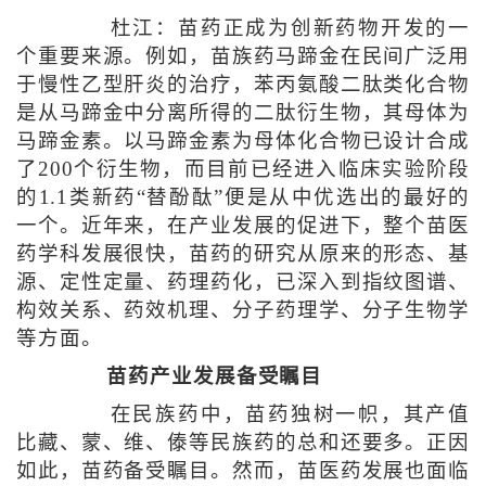
杜江：苗药正成为创新药物开发的一
个重要来源。例如，苗族药马蹄金在民间广泛用
于慢性乙型肝炎的治疗，苯丙氨酸二肽类化合物
是从马蹄金中分离所得的二肽衍生物，其母体为
马蹄金素。以马蹄金素为母体化合物已设计合成
了200个衍生物，而目前已经进入临床实验阶段
的1.1类新药“替酚酞”便是从中优选出的最好的
一个。近年来，在产业发展的促进下，整个苗医
药学科发展很快，苗药的研究从原来的形态、基
源、定性定量、药理药化，已深入到指纹图谱、
构效关系、药效机理、分子药理学、分子生物学
等方面。
苗药产业发展备受瞩目
在民族药中，苗药独树一帜，其产值
比藏、蒙、维、傣等民族药的总和还要多。正因
如此，苗药备受瞩目。然而，苗医药发展也面临