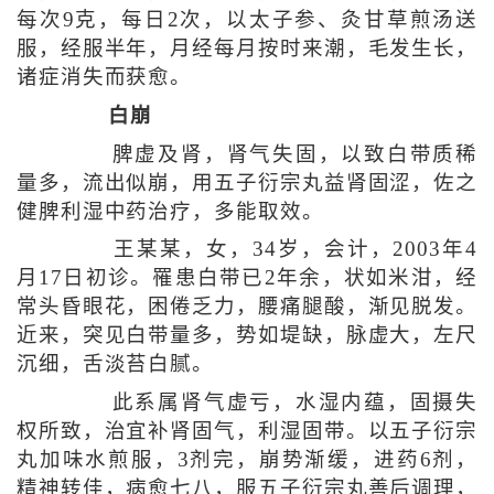
每次9克，每日2次，以太子参、灸甘草煎汤送
服，经服半年，月经每月按时来潮，毛发生长，
诸症消失而获愈。
白崩
脾虚及肾，肾气失固，以致白带质稀
量多，流出似崩，用五子衍宗丸益肾固涩，佐之
健脾利湿中药治疗，多能取效。
王某某，女，34岁，会计，2003年4
月17日初诊。罹患白带已2年余，状如米泔，经
常头昏眼花，困倦乏力，腰痛腿酸，渐见脱发。
近来，突见白带量多，势如堤缺，脉虚大，左尺
沉细，舌淡苔白腻。
此系属肾气虚亏，水湿内蕴，固摄失
权所致，治宜补肾固气，利湿固带。以五子衍宗
丸加味水煎服，3剂完，崩势渐缓，进药6剂，
精神转佳，病愈七八，服五子衍宗丸善后调理，