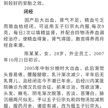
到较好的安胎之效。
闭经
因产后大出血，肾气不足，精血亏乏
而致血枯经闭，可运用五子衍宗丸内服,每次9
克，每日2次以填精益肾，并配合四物汤养血调
经治疗，使精血得复，肾气得固，胞宫得养而月
经自来潮。
陈某某，女，28岁，外企员工，2007
年10月21日初诊。
2005年中秋分娩时大出血，此后渐觉
头昏易倦，腰酸腿歇，乳汁渐次减少，半年后无
乳育儿，且经闭迄今不潮已年余。后经川内某医
院确诊为席汉氏综合征。前来诊治，性欲淡薄，
头发、腋毛、阴毛渐次脱落，舌淡，苔薄白，脉
沉细两尺似无。予以五子衍宗丸和四物汤加减煎
服，服药月余，诸症有减，改为服五子衍宗丸，