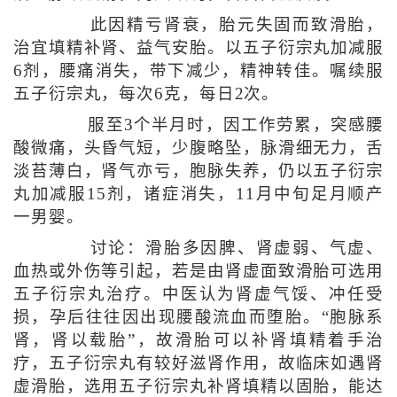
此因精亏肾衰，胎元失固而致滑胎，
治宜填精补肾、益气安胎。以五子衍宗丸加减服
6剂，腰痛消失，带下减少，精神转佳。嘱续服
五子衍宗丸，每次6克，每日2次。
服至3个半月时，因工作劳累，突感腰
酸微痛，头昏气短，少腹略坠，脉滑细无力，舌
淡苔薄白，肾气亦亏，胞脉失养，仍以五子衍宗
丸加减服15剂，诸症消失，11月中旬足月顺产
一男婴。
讨论：滑胎多因脾、肾虚弱、气虚、
血热或外伤等引起，若是由肾虚面致滑胎可选用
五子衍宗丸治疗。中医认为肾虚气馁、冲任受
损，孕后往往因出现腰酸流血而堕胎。“胞脉系
肾，肾以载胎”，故滑胎可以补肾填精着手治
疗，五子衍宗丸有较好滋肾作用，故临床如遇肾
虚滑胎，选用五子衍宗丸补肾填精以固胎，能达