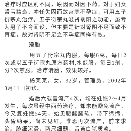
治疗时应区别不同，原因而对因下药。对于妇女
肾亏精衰，冲任失固而致宫寒不孕症，可用五子
衍宗丸治疗。五子衍宗丸滋肾助阳之功能，虽专
为男子不育而设，但主要是针对肾阴不足而致不
育症，故对肾阴不足之不孕症同样有效。
滑胎
用五子衍宗丸内服，每服6克，每日2
次或以五子衍宗丸原方药材,水煎服，每日1剂，
分2次煎服，治疗滑胎，效果较好。
杨某某，女，32岁，管理员，2002年
3月11日初诊。
婚后六载曾流产4次，均在妊娠2～4月
发生，每次虽经中西药治疗，却未能避免流产。
今又复妊娠54天，始见腰酸腿软，带下绵绵，
头昏纳呆，尚未见红，惟恐再次流产，前来求
治。脉细沉滑，两尺细弱，舌苔白腻质淡。