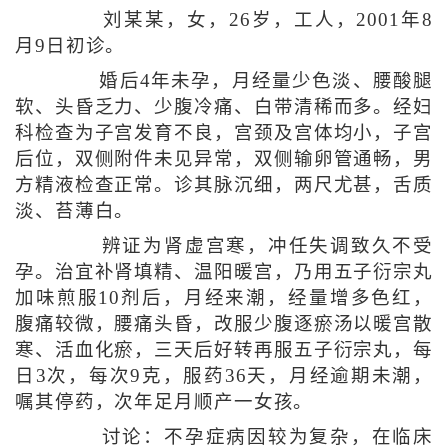
刘某某，女，26岁，工人，2001年8
月9日初诊。
婚后4年未孕，月经量少色淡、腰酸腿
软、头昏乏力、少腹冷痛、白带清稀而多。经妇
科检查为子宫发育不良，宫颈及宫体均小，子宫
后位，双侧附件未见异常，双侧输卵管通畅，男
方精液检查正常。诊其脉沉细，两尺尤甚，舌质
淡、苔薄白。
辨证为肾虚宫寒，冲任失调致久不受
孕。治宜补肾填精、温阳暖宫，乃用五子衍宗丸
加味煎服10剂后，月经来潮，经量增多色红，
腹痛较微，腰痛头昏，改服少腹逐瘀汤以暖宫散
寒、活血化瘀，三天后好转再服五子衍宗丸，每
日3次，每次9克，服药36天，月经逾期未潮，
嘱其停药，次年足月顺产一女孩。
讨论：不孕症病因较为复杂，在临床