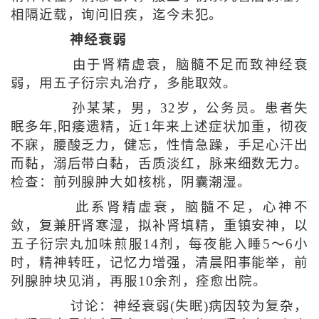
相隔近载，询问旧疾，迄今未犯。
神经衰弱
由于肾精虚衰，脑髓不足而致神经衰
弱，用五子衍宗丸治疗，多能取效。
孙某某，男，32岁，公务员。患者失
眠多年,阳痿遗精，近1年来上述症状加重，彻夜
不寐，腰酸乏力，健忘，性情急躁，手足心汗出
而黏，溺后带白黏，舌质淡红，脉来细数无力。
检查：前列腺肿大如核桃，阴囊潮湿。
此系肾精虚衰，脑髓不足，心神不
敛，复兼肝肾寒湿，拟补肾填精，重镇安神，以
五子衍宗丸加味煎服14剂，每夜能入睡5～6小
时，精神转旺，记忆力增强，清晨阳事能举，前
列腺肿块见消，再服10余剂，痊愈出院。
讨论：神经衰弱(失眠)病因较为复杂，