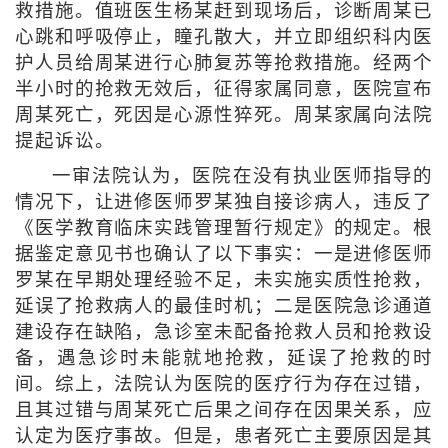
救措施。值班医生杨某赶到现场后，诊断周某已
心跳和呼吸停止，瞳孔散大，并立即组织科内医
护人员给周某进行心肺复苏等抢救措施。经两个
半小时的抢救无效后，征得家属同意，医院宣布
周某死亡，死因是心源性猝死。周某家属向法院
提起诉讼。
一审法院认为，医院在没有执业医师指导的
情况下，让进修医师罗某独自接诊病人，违反了
《医学教育临床实践管理暂行规定》的规定。根
据鉴定意见书也确认了以下事实：一是进修医师
罗某在早期处理经验不足，未实施实质性抢救，
延误了抢救病人的最佳时机；二是医院急诊通道
建设存在缺陷，急诊室未配备抢救人员和抢救设
备，遇急诊时未能就地抢救，延误了抢救的时
间。综上，法院认为医院的医疗行为存在过错，
且其过错与周某死亡后果之间存在因果关系，应
认定为医疗事故。但是，患者死亡主要原因是其