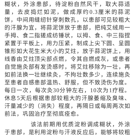
糊状，外涂患部，待淀粉自然风干，取大蒜适
量，去皮捣烂如泥，做成厚约0.3厘米的蒜泥
饼，中间用缝纫针穿刺数孔，以患部可见较粗大
的汗腺为宜，将蒜泥饼放于患部，把纯艾绒用一
手拇、食二指搓成纺锤状，以拇、食、中三指捏
紧置于平板上，用力压紧，制成上尖下圆、呈圆
锥形如大花生米大小的艾炷，放于蒜泥饼上，用
线香由艾炷顶尖部点燃，令其自燃成灰，或患者
自觉施灸部有发烫感时，将艾炷移除为一壮，再
如前法换一壮继续灸，不拘壮数多少，连续施灸
至患者自感患部温热、舒服，但不致烫伤为度。
每日一次，每次灸30分钟左右，10次为1疗程。
休息5天后根据患部较粗大的汗腺萎缩及臭味、
汗量减少的（消失）程度，再隔日或每周两次如
前法，巩固治疗至彻底痊愈。
该法前期用优质淀粉调成糊状，外涂
于患部，是利用淀粉与汗液反应后，能够将较粗