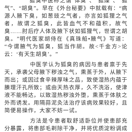
狐臭中医称之谓“体臭”、“狐燥”、“狐
气”、“胡臭”。早在《外台秘要》中就载有：“病
源人腋下臭，如葱豉之气者，亦言如狐狸之气
者，故谓之狐臭，此皆血气不和蕴积，故气
臭……肘后疗人体及腋下状如狐狸气，世谓之胡
臭。”明代医家胡侍在《真珠船•腋气》写道：
“今谓腋气为狐臭，狐当作胡。故<千金方>论
云：‘有天生胡臭’。”
中医学认为狐臭的病因与患者禀于先
天，承袭父母腋下秽浊之气，熏蒸于外，从腋下
而出；或因过食辛辣厚味之品，致使湿热内蕴于
腠理汗孔所致；或由天热衣厚，久不洗浴，使津
液不能畅达，以致湿热秽浊外堕，熏蒸于体肤之
外而诱发。用隔蒜泥灸法治疗该病效果较好，且
简便易操作，大家不妨一试。
方法是令患者取舒适卧位并使患部充
分暴露，将患部毛剃除干净，并将优质淀粉调成