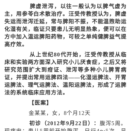
脾虚泄泻，以往一般认为以脾气虚为
主，用参苓白术散治疗。汪受传教授认为，脾虚
失运而泄泻迁延，常与脾阳不振，不能温煦助运
化湿有关，临证只要患儿无明显热象，便可以在
方中加入温运脾阳药物，可较之单纯健脾益气提
高疗效。
从上世纪80代开始，汪受传教授从临
床和实验两方面深入研究小儿厌食症，之后又将
研究范围扩大到疳证、泄泻等多种小儿脾胃病
证，并提出常用运脾四法——化湿运脾法、开胃
运脾法、理气运脾法、温阳运脾法，形成了运脾
法的系统临床应用方法。
【医案】
金某某，女，8个月12天
初诊（2012年9月22日）：
腹泻5周。
现病史：患儿5周前开始腹泻，日行4～5次，呈