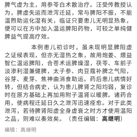
脾气虚为主，用参苓白术散治疗。汪受传教授认
为，脾虚失运而泄泻迁延，常与脾阳不振，不能
温煦助运化湿有关，临证只要患儿无明显热象，
便可以在方中加入温运脾阳药物，可较之单纯健
脾益气提高疗效。
本例患儿初诊时，虽未现明显脾阳虚
之证候表现，但亦无湿热之象，故用炮姜、煨益
智仁温运脾阳，合苍术运脾燥湿，茯苓、车前子
淡渗利湿兼健脾，太子参、肉豆蔻补脾之气阳，
谷芽、麦芽、焦神曲消食助运。药后患儿病情好
转，但结合病史，认为患儿脾肾之阳均弱，复诊
时在原方基础上再加用附子温肾以暖脾。诸药合
用，使病程迁延日久之泄泻迅速痊愈。对于此类
泄泻，若待脾肾阳虚全身虚衰之时方才使用温阳
之品，则难以奏效矣。（责任编辑：
高继明
）
编辑：高继明