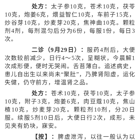
处方：
太子参10克，苍术10克，茯苓
10克，炮姜6克，煨益智仁10克，车前子15克，
炒谷芽10克，炒麦芽20克，焦神曲10克。颗粒
剂4剂，每剂混匀后分为6份，每服1份，每日3
次。
二诊（9月29日）：
服药4剂后，大便
次数较前减少，日行4～5次，呈糊状，今晨解1
次成形便，便时无哭闹。舌苔薄白。追述病史，
患儿自出生以来尚未“聚肚”，乃脾肾阳虚，运化
失健，仍守前方，增温肾之品。
处方：
苍术10克，茯苓10克，太子参
10克，附子3克，炮姜6克，肉豆蔻10克，焦山
楂10克，炒麦芽20克。颗粒剂10剂，分20日
服。续服5剂10日后，大便日行2次，成形，未
见夹有奶块，寐安。
【按】：
脾虚泄泻，以往一般认为以