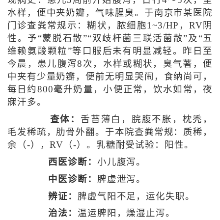
水样，便中夹奶瓣，气味腥臭。于南京市某医院
门诊查粪常规示：糊状，脓细胞1~3/HP，RV阴
性。予“蒙脱石散”“双歧杆菌三联活菌散”及“五
维赖氨酸颗粒”等口服后未有明显减轻。昨日至
今晨，患儿腹泻8次，水样或糊状，臭气著，便
中夹有少量奶瓣，便前无明显哭闹，食纳尚可，
每日约800毫升奶量，小便正常，饮水如常，夜
寐汗多。
查体：
舌苔薄白，脘腹不胀，枕秃，
毛发稀疏，肋骨外翻。于本院查粪常规：质稀，
余（-），RV（-）。乳糖耐受试验：阳性。
西医诊断：
小儿腹泻。
中医诊断：
脾虚泄泻。
辨证：
脾虚气阳不足，运化失职。
治法：
温运脾阳，燥湿止泻。