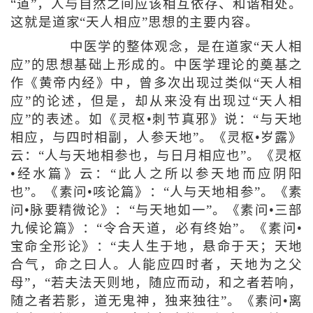
“道”，人与自然之间应该相互依存、和谐相处。
这就是道家“天人相应”思想的主要内容。
中医学的整体观念，是在道家“天人相
应”的思想基础上形成的。中医学理论的奠基之
作《黄帝内经》中，曾多次出现过类似“天人相
应”的论述，但是，却从来没有出现过“天人相
应”的表述。如《灵枢•刺节真邪》说：“与天地
相应，与四时相副，人参天地”。《灵枢•岁露》
云：“人与天地相参也，与日月相应也”。《灵枢
•经水篇》云：“此人之所以参天地而应阴阳
也”。《素问•咳论篇》：“人与天地相参”。《素
问•脉要精微论》：“与天地如一”。《素问•三部
九候论篇》：“令合天道，必有终始”。《素问•
宝命全形论》：“夫人生于地，悬命于天；天地
合气，命之曰人。人能应四时者，天地为之父
母”，“若夫法天则地，随应而动，和之者若响，
随之者若影，道无鬼神，独来独往”。《素问•离