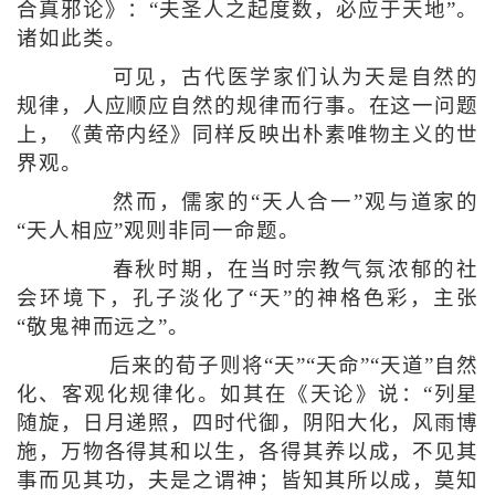
合真邪论》：“夫圣人之起度数，必应于天地”。
诸如此类。
可见，古代医学家们认为天是自然的
规律，人应顺应自然的规律而行事。在这一问题
上，《黄帝内经》同样反映出朴素唯物主义的世
界观。
然而，儒家的“天人合一”观与道家的
“天人相应”观则非同一命题。
春秋时期，在当时宗教气氛浓郁的社
会环境下，孔子淡化了“天”的神格色彩，主张
“敬鬼神而远之”。
后来的荀子则将“天”“天命”“天道”自然
化、客观化规律化。如其在《天论》说：“列星
随旋，日月递照，四时代御，阴阳大化，风雨博
施，万物各得其和以生，各得其养以成，不见其
事而见其功，夫是之谓神；皆知其所以成，莫知