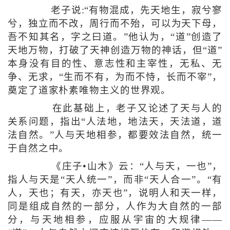
老子说:“有物混成，先天地生，寂兮寥
兮，独立而不改，周行而不殆，可以为天下母，
吾不知其名，字之曰道。”他认为，“道”创造了
天地万物，打破了天神创造万物的神话，但“道”
本身没有目的性、意志性和主宰性，无私、无
争、无求，“生而不有，为而不恃，长而不宰”，
奠定了道家朴素唯物主义的世界观。
在此基础上，老子又论述了天与人的
关系问题，指出“人法地，地法天，天法道，道
法自然。”人与天地相参，都要效法自然，统一
于自然之中。
《庄子•山木》云：“人与天，一也”，
指人与天是“天人统一”，而非“天人合一”。“有
人，天也；有天，亦天也”，说明人和天一样，
同是组成自然的一部分，人作为大自然的一部
分，与天地相参，应服从宇宙的大规律——