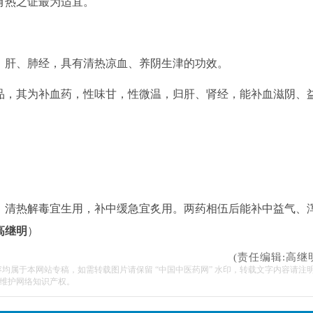
有热之证最为适宜。
肝、肺经，具有清热凉血、养阴生津的功效。
，其为补血药，性味甘，性微温，归肝、肾经，能补血滋阴、
清热解毒宜生用，补中缓急宜炙用。两药相伍后能补中益气、
高继明
）
(责任编辑:高继
容均属于本网站专稿，如需转载图片请保留 “中国中医药网” 水印，转载文字内容请注
维护网络知识产权。