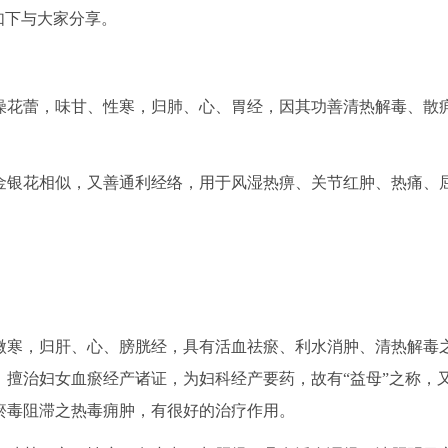
如下与大家分享。
花蕾，味甘、性寒，归肺、心、胃经，因其功善清热解毒、散
银花相似，又善通利经络，用于风湿热痹、关节红肿、热痛、
寒，归肝、心、膀胱经，具有活血祛瘀、利水消肿、清热解毒
擅治妇女血瘀经产诸证，为妇科经产要药，故有“益母”之称，
瘀毒阻滞之热毒痈肿，有很好的治疗作用。