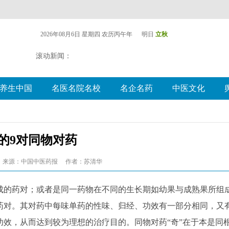
2026年08月6日 星期四
农历丙午年 明日
立秋
滚动新闻：
养生中国
名医名院名校
名企名药
中医文化
的9对同物对药
来源：中国中医药报
作者：苏清华
的药对；或者是同一药物在不同的生长期如幼果与成熟果所组
药对。其对药中每味单药的性味、归经、功效有一部分相同，又
效，从而达到较为理想的治疗目的。同物对药“奇”在于本是同