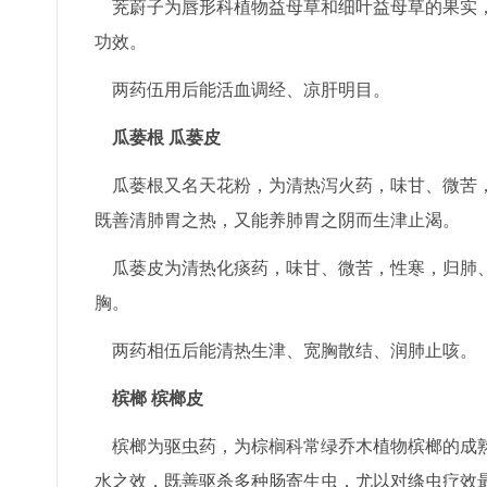
茺蔚子为唇形科植物益母草和细叶益母草的果实，
功效。
两药伍用后能活血调经、凉肝明目。
瓜蒌根 瓜蒌皮
瓜蒌根又名天花粉，为清热泻火药，味甘、微苦，
既善清肺胃之热，又能养肺胃之阴而生津止渴。
瓜蒌皮为清热化痰药，味甘、微苦，性寒，归肺、
胸。
两药相伍后能清热生津、宽胸散结、润肺止咳。
槟榔 槟榔皮
槟榔为驱虫药，为棕榈科常绿乔木植物槟榔的成熟
水之效，既善驱杀多种肠寄生虫，尤以对绦虫疗效