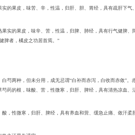
实的果皮，味苦、辛，性温，归肝、胆、胃经，具有疏肝下气
果实的果皮，味辛、苦，性温，归脾、肺经，具有行气健脾、
健脾者，橘皮之功居首焉。”
白芍两种，但未分用，成无忌谓“白补而赤泻，白收而赤敛”。
草芍药的根，味酸、苦，性微寒，归肝、脾经，具有清热凉血、
酸，性微寒，归肝、脾经，具有养血和营、缓急止痛、敛汗柔