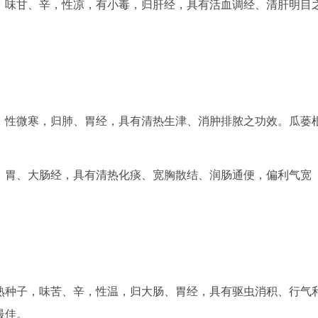
味甘、辛，性凉，有小毒，归肝经，具有活血调经、清肝明目
性微寒，归肺、胃经，具有清热生津、消肿排脓之功效。瓜蒌
胃、大肠经，具有清热化痰、宽胸散结、润肠通便，偏利气宽
种子，味苦、辛，性温，归大肠、胃经，具有驱虫消积、行气
最佳。