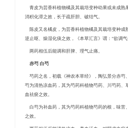
青皮为芸香科植物橘及其栽培变种幼果或未成熟果
消积化滞之效，长于疏肝胆、破结气。
陈皮又名橘皮，为芸香科植物橘及其栽培变种成熟
逆止呕、燥湿化痰之效，《本草汇言》谓：“欲调气
两药相伍后能调和肝脾、理气止痛。
赤芍 白芍
芍药之名，初载《神农本草经》，陶弘景分赤芍、
芍为清热凉血药，其为芍药科植物芍药、川芍药、
血祛瘀之效。
白芍为补血药，其为芍药科植物芍药的根，味苦、
之效。