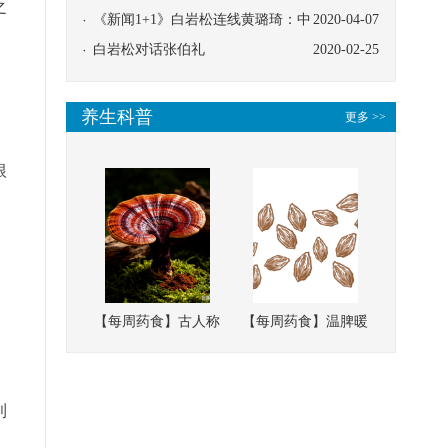
之
协同
《新闻1+1》白岩松连线黄璐琦：中
2020-04-07
医救治的临床效果
白岩松对话张伯礼
2020-02-25
养生科普
更多 >>
根
【每周药食】古人称
【每周药食】温脾暖
它为“仙草”，滋补强
肾、固精缩尿，这味
壮、培本固元
南方本草的种子，药
食同源有讲究
利