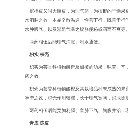
槟榔皮又叫大腹皮，为理气药，为槟榔的干燥果皮
水消肿之效，本品辛散温通，性善下行，既善于行
水肿脚气、以及湿阻气滞之腹胀便秘或泻而不爽等
两药相伍后能理气消胀、利水通便。
枳实 枳壳
枳实为芸香科植物酸橙及甜橙的幼果，味苦、辛，
痞之效。
枳壳为芸香科植物酸橙及其栽培品种未成熟的果实
导滞之效，枳壳作用较缓，长于理气宽胸，消胀除
两药相伍后能宽胸利膈、宣肺下气。胸腹并治，
青皮 陈皮