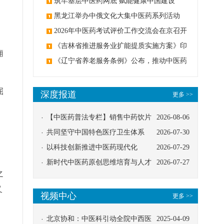
筑牢基层中医药网底 赋能健康中国建设
黑龙江举办中俄文化大集中医药系列活动
2026年中医药考试评价工作交流会在京召开
《吉林省推进服务业扩能提质实施方案》印
痈
发：创建中医类国家医学中心
《辽宁省养老服务条例》公布，推动中医药
与养老融合发展
屈
深度报道
更多 >>
【中医药普法专栏】销售中药饮片
2026-08-06
应告知煎服方法及注意事项
共同坚守中国特色医疗卫生体系
2026-07-30
以科技创新推进中医药现代化
2026-07-29
新时代中医药原创思维培育与人才
2026-07-27
之
发展路径探索
又
视频中心
更多 >>
北京协和：中医科引动全院中西医
2025-04-09