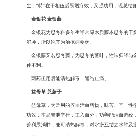
生，“特”在于相伍后既增疗效，又强功用，现总结
金银花 金银藤
金银花为忍冬科多年生半常绿木质藤本忍冬的干燥
消肿，所以说其为治疮痈要药。
金银藤又名忍冬藤，为忍冬的茎叶，性味归经与金
伸不利。
两药伍用后能清热解毒、通络止痛。
益母草 茺蔚子
益母草，为常用的养血活血药物，味苦、辛，性微
功效，本品苦泄辛行，主入血分，功善能活血调经，
善利尿消肿，兼可清热解毒，对水瘀互结之水肿及