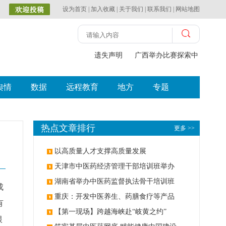
设为首页
|
加入收藏
|
关于我们
|
联系我们
|
网站地图
遗失声明
广西举办比赛探索中（壮瑶）
舆情
数据
远程教育
地方
专题
热点文章排行
更多 >>
以高质量人才支撑高质量发展
天津市中医药经济管理干部培训班举办
湖南省举办中医药监督执法骨干培训班
成
重庆：开发中医养生、药膳食疗等产品
有
【第一现场】跨越海峡赴“岐黄之约”
根