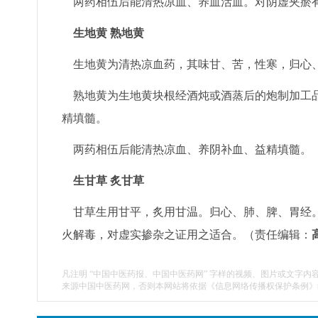
两药相伍后能清热凉血、养血活血。对阴虚夹瘀
生地黄 熟地黄
生地黄为清热凉血药，其味甘、苦，性寒，归心、
熟地黄为生地黄块根经酒炖或酒蒸后的炮制加工品
精填髓。
两药相伍后能清热凉血、养阴补血、益精填髓。
生甘草 炙甘草
甘草生用甘平，炙用甘温。归心、肺、脾、胃经。
火解毒，对虚实掺杂之证用之适合。（责任编辑：
凡注明 “中国中医药报、中国中医药网” 字样的视频、图片或文字内
来源中国中医药网，否则本网站将依据《信息网络传播权保护条例》