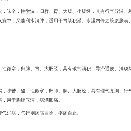
，味辛，性微温，归脾、胃、大肠、小肠经，具有行气导滞、
气宽中，又能利水消肿，适用于胃肠积滞、水湿内停之脘腹胀满
。
性微寒，归脾、胃、大肠经，具有破气消积、导滞通便、消痰
，味苦、酸，性微寒，归肺、脾、大肠经，具有理气宽胸、行
痞，用于胸腹气滞，痞满胀痛。
理气消痞，气行则痞满自除，疼痛自止。