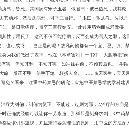
药所惑，皆死。其同病有宋子玉者，俄省曰：彼已热死，我其改
先去其药邪，然后及病邪，可下三百行。子玉曰：敬从教。先以舟
不仁，是日觉痛痒，累至三百行始安。”此过用药物而成邪致疾
顺其性，用反了，这药不仅不能疗病，反而会成为害人之邪，这
物，也可成“邪”，岂止是药呢！故凡药物都有一个宜、忌、慎、
凌奂为我们做出了表率，他在《本草害利》一书中，大胆地把“药
必有害，但知其利，不知其害，如冲锋在前，不顾其后也。”并强
大略，辨证不明，信手下笔，枉折人命。”……临床医生，天天
如何避免？看来，注重中药禁忌的研究，应把中医禁忌学的学科建
治疗为纠偏，纠偏为复正、不能过，过则为邪；2.治疗的方向是
时正确的经验可以让你一劳永逸，那样即是刻舟求剑；3.中药
学都应该引起重视，并且秉持客观理性的原则，用中医的方法深