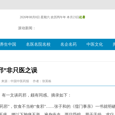
2026年08月8日 星期六
农历丙午年 本月23日
处暑
滚动新闻：
养生中国
名医名院名校
名企名药
中医文化
邪”非只医之误
来源：中国中医药报
作者：张英栋
，有一文谈药邪，颇有同感。摘录如下：
邪”，饮食不当称“食邪”……张子和的《儒门事亲》一书就明
年不瘥，腰以下肿痛不举，遍身疮赤，两目昏暗，唇干舌燥，求疗