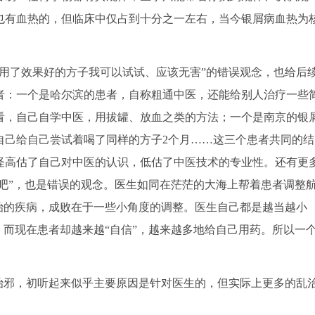
也有血热的，但临床中仅占到十分之一左右，当今银屑病血热为
用了效果好的方子我可以试试、应该无害”的错误观念，也给后
者：一个是哈尔滨的患者，自称粗通中医，还能给别人治疗一些
看，自己自学中医，用拔罐、放血之类的方法；一个是南京的银
自己给自己尝试着喝了同样的方子2个月……这三个患者共同的结
怪高估了自己对中医的认识，低估了中医技术的专业性。还有更
错吧”，也是错误的观念。医生如同在茫茫的大海上帮着患者调整
治的疾病，成败在于一些小角度的调整。医生自己都是越当越小
，而现在患者却越来越“自信”，越来越多地给自己用药。所以一
治邪，初听起来似乎主要原因是针对医生的，但实际上更多的乱