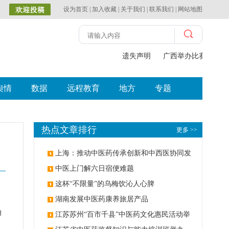
设为首页
|
加入收藏
|
关于我们
|
联系我们
|
网站地图
遗失声明
广西举办比赛探索中
舆情
数据
远程教育
地方
专题
热点文章排行
更多 >>
上海：推动中医药传承创新和中西医协同发
展
中医上门解六日宿便难题
这杯“不限量”的乌梅饮沁人心脾
湖南发展中医药康养旅居产品
确
江苏苏州“百市千县”中医药文化惠民活动举