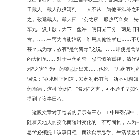
于戴人。戴人欲投泻剂，二人不从，为他医温补之
之。敬邀戴人。戴人曰：“公之疾，服热药久矣，
车丸、浚川散，大下一盆许，明日减三分，两足旧
者。……中药为啥能治病？唯用其偏性者也……不
甚至成为毒，故有“是药皆毒”之说。……即使是食
的大问题……对于中药的禁、忌与慎的重视，清代
邪”之害作为中药禁忌提出来……他说：“凡药有利
调说：“欲求时下同道，知药利必有害，断不可粗知
药治病，这种“药邪”、“食邪”之害，可不避乎？
提到了议事日程。
这段文章对于笔者的启示有三点：1.中医强调中，
随着天地人的变化而随时变化的，不可固执，以为一
忌学必须提上议事日程，而饮食禁忌学、生活禁忌