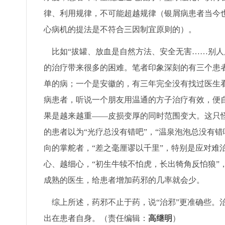
律、利用规律，不可能超越规律（银屑病患者当今
心病机的提法是不符合三因制宜原则的）。
比如“拔罐、放血是自然方法、安全无害……别人
的治疗带来很多的困难。笔者印象深刻的有三个患
单的病；一个是安徽的，有三年完全没有找过医生
病患者，听说一个朋友用温通的方子治疗有效，便
果是越来越重——皮损变厚的同时范围变大。这只
的患者以为“光疗总没有错吧”，“温泉泡泡总没有
向的掌舵者，“差之毫厘谬以千里”，特别是应对难
心、越细心，“初生牛犊不怕虎，长出犄角反怕狼”
成熟的医生，给患者增加药邪的几率就会少。
综上所述，药邪不止于药，说“治邪”更准确些。
出在患者自身。（责任编辑：
高继明
）