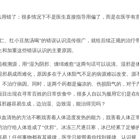
法用错了；很多情况下不是医生直接指导用偏了，而是在医学有
仁、红小豆熬汤喝”的错误认识流传很广，就给后续正规的治疗
生和加重这些错误认识的主要原因。
根溯源，用“湿为阴邪、缠绵难愈”这两句话可以说清。湿邪是
湿邪易成而难化，原因多在于人体阳气不足的病源难以改变。源
，不治疗病因。同时，这两个药都是偏凉的、伤损阳气的，对于
面目出现在寻常百姓的日常饮食中，很多人自以为服用它们是在
湿邪越容易生成，边治湿、边致湿，能治得完吗？
凉血清热的方法不断戕害着人体适度发热的能力，戕害着人体正
治疗给人体造成了“伏邪”。冰冻三尺逐日寒，冰已经累了足够
容易！任何事物都有其规律，医学只能帮着你找到规律、认识规