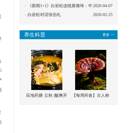
协同
《新闻1+1》白岩松连线黄璐琦：中
2020-04-07
医救治的临床效果
白岩松对话张伯礼
2020-02-25
意
养生科普
更多 >>
带
体
不
产
给
应地药膳·立秋 |酸爽开
【每周药食】古人称
胃，一口入魂！喝下
它为“仙草”，滋补强
常
这碗汤，滋阴润燥、
壮、培本固元
清热降火
的