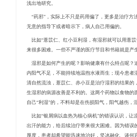
浅出地研究。
“药邪”，实际上不只是药用偏了，更多是治疗方
无意的指导下或者暗示下，病人自己用偏的。
比如“薏苡仁、红小豆利湿，有湿邪就可以用薏苡
来很多困难。一些不严谨的医疗节目和书籍就是产
湿邪是如何产生的呢？影响健康有什么特点呢？追
内阳气不足，不能持续地温煦水液而生；现今患者
清自然流浊，薏苡仁、赤小豆是治疗湿邪的结果的
生湿邪的病源改善是不利的。这两个药物以食物的
自己“利湿”的，不料却是在伤损阳气，阳气越伤，
比如“银屑病以血热为核心病机”的错误认识，让
出汗的能力，给后续治疗带来很大困难。因为错误的
厚度，患者却希望能迅速地治好，坚冰融化、谈何