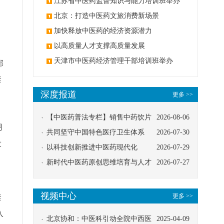
办
江苏省中医药监督知识与能力培训班举办
北京：打造中医药文旅消费新场景
加快释放中医药的经济资源潜力
以高质量人才支撑高质量发展
天津市中医药经济管理干部培训班举办
邪
禁
深度报道
更多 >>
【中医药普法专栏】销售中药饮片
2026-08-06
用
应告知煎服方法及注意事项
共同坚守中国特色医疗卫生体系
2026-07-30
设
以科技创新推进中医药现代化
2026-07-29
新时代中医药原创思维培育与人才
2026-07-27
发展路径探索
视频中心
更多 >>
禁
入
北京协和：中医科引动全院中西医
2025-04-09