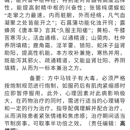
碱，能兴奋中枢神经，特别是对脊髓有高度选择
性，能提高射精中枢的兴奋性；张锡纯谓蜈蚣
“走窜之力最速，内而脏腑，外而经络，凡气血
凝聚之处皆能开之”；石菖蒲功能化浊开窍；露
蜂房《唐本草》言其“久服主阳痿”；黄柏、牛膝
苦寒泻火，活血通络，以通精道；山萸肉、杜仲
养阴填精；鹿角霜、淫羊藿、锁阳、蛇床子益肾
助阳，提高性机能。本方攻补兼施，寒热并用，
既能泻其邪火、疏通精道，又能益肾壮阳、养阴
填精，从而为一标本兼治之方。
备要：方中马钱子有大毒，必须严格
按炮制规范进行炮制，如服药后有肌肉紧缩感时
应即暂停服用。此外，心理因素对此病影响极
大，在药物治疗的同时，需进行适当的心理辅导
和一定的行为治疗，指导配偶理解并配合治疗，
从而消除患者紧张情绪和焦虑感；治疗期间适当
节制房事，可取事半功倍之效。（责任编辑：
高