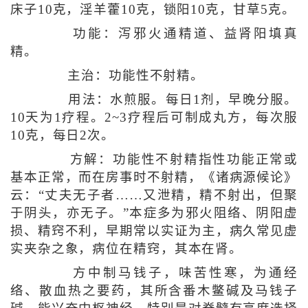
床子10克，淫羊藿10克，锁阳10克，甘草5克。
功能：泻邪火通精道、益肾阳填真
精。
主治：功能性不射精。
用法：水煎服。每日1剂，早晚分服。
10天为1疗程。2~3疗程后可制成丸方，每次服
10克，每日2次。
方解：功能性不射精指性功能正常或
基本正常，而在房事时不射精，《诸病源候论》
云：“丈夫无子者……又泄精，精不射出，但聚
于阴头，亦无子。”本症多为邪火阻络、阴阳虚
损、精窍不利，早期常以实证为主，病久常见虚
实夹杂之象，病位在精窍，其本在肾。
方中制马钱子，味苦性寒，为通经
络、散血热之要药，其所含番木鳖碱及马钱子