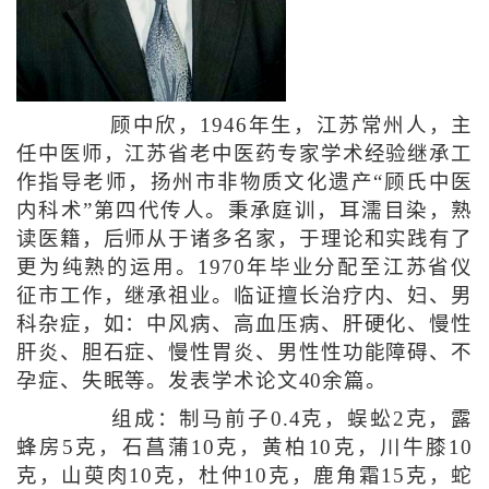
顾中欣，1946年生，江苏常州人，主
任中医师，江苏省老中医药专家学术经验继承工
作指导老师，扬州市非物质文化遗产“顾氏中医
内科术”第四代传人。秉承庭训，耳濡目染，熟
读医籍，后师从于诸多名家，于理论和实践有了
更为纯熟的运用。1970年毕业分配至江苏省仪
征市工作，继承祖业。临证擅长治疗内、妇、男
科杂症，如：中风病、高血压病、肝硬化、慢性
肝炎、胆石症、慢性胃炎、男性性功能障碍、不
孕症、失眠等。发表学术论文40余篇。
组成：制马前子0.4克，蜈蚣2克，露
蜂房5克，石菖蒲10克，黄柏10克，川牛膝10
克，山萸肉10克，杜仲10克，鹿角霜15克，蛇