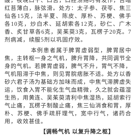
酸，夜晚口干、口苦，口腔溃疡时有发作，舌暗
红苔薄白，脉弦滑。处方：太子参、茯苓、焦三
仙各15克，法半夏、陈皮、厚朴、苏梗、佛手
各10克，炒白术、延胡索各12克，砂仁、广木
香、炙甘草各6克，吴茱萸3克，瓦楞子20克。7
剂病减，续服5剂以巩固疗效。
本例患者属于脾胃虚弱型，脾胃居中
焦，主转枢一身之气机，脾升胃降，共同调节全
身的气机。若脾胃虚弱，脾气不升，胃气不降，
气机阻滞于中焦，则见胃脘痞胀不适。处方以香
砂六君子汤为基础方加味而成，中焦气滞脾虚失
运，饮食入胃不能化生气血精微，久之就会蕴湿
生热，用黄连、吴茱萸清利中焦湿热，延胡索行
气止痛，瓦楞子制酸止痛，焦三仙消食和胃，厚
朴、苏梗、佛手疏肝理气，宽中行气，诸药合
用，收效甚佳。
【调畅气机 以复升降之枢】