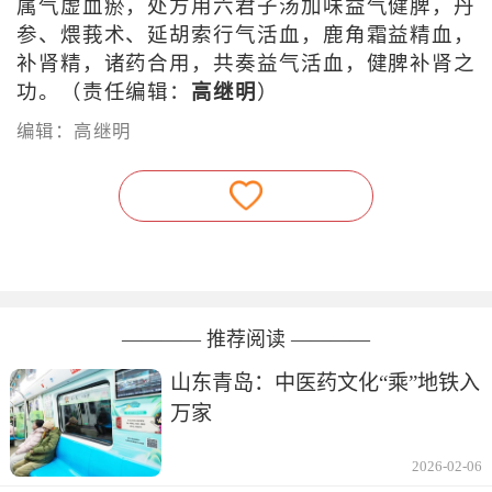
属气虚血瘀，处方用六君子汤加味益气健脾，丹
参、煨莪术、延胡索行气活血，鹿角霜益精血，
补肾精，诸药合用，共奏益气活血，健脾补肾之
功。（责任编辑：
高继明
）
编辑：高继明
———— 推荐阅读 ————
山东青岛：中医药文化“乘”地铁入
万家
2026-02-06