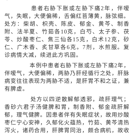
患者右胁下胀或左胁下痛2年，伴嗳
气，失眠，大便偏稀，舌偏红苔薄黄，脉弦细。
处方：柴胡、枳壳、陈皮、郁金、黄芩、制香
附、法半夏、竹茹各10克，白芍、太子参、茯
苓、炒酸枣仁、焦三仙各15克，白术12克，砂
仁、广木香、炙甘草各6克。7剂，水煎服。复
诊病情大减，续进此方巩固。
本例中患者右胁下胀或左胁下痛2年，
伴嗳气，大便偏稀，两胁乃肝经循行之处，肝脉
病变往往表现为两胁不适，是肝胃不和之证，兼
有脾虚。
处方以四逆散解郁透邪，疏肝理气；
香砂六君子汤健脾和胃，制香附、郁金疏肝解
郁，理气健脾。因患者伴有失眠症状，故用炒酸
枣仁宁心安神，久郁化火蕴热，竹茹、黄芩清热
泻火，诸药合用，肝脾胃同治，颇合病机，故收