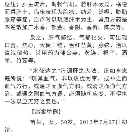
枢纽；肝主疏泄，调畅气机。若肝木太过，横逆
而乘脾土，临床表现为脘痞，纳差，泛呃，胁肋
胀痛等症，治疗时以疏泄肝木为主，常用方药是
四逆散加广木香、郁金、香附、香橼、陈皮等。
反之，肝气郁结，气郁化火，可出现
口苦、烧心，大便干结，舌红苔黄，脉弦，治以
清泄郁热，常用药为蒲公英、黄连、栀子、酒
军、竹茹等。
“木郁达之”乃调肝之大法，正如李念
莪所说：“疏其血气，非以攻伐为事，或补之而
血气方行，或温之而血气方和，或清之而血气方
治，或通之则血气方调，必须随机应变，不得执
一法以应无穷之变也。”
【病案举例】
苗某，女，50岁，2012年7月27日初
诊。