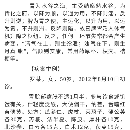
胃为水谷之海，主受纳腐熟水谷，为
传化之府，以降为顺，以通为用，不降则滞，反
升则逆；脾为胃之使，主运化，以升为用，以运
为贵，不升则滞，反降则陷，故曰脾胃乃人体气
机升降之枢纽。反之，任何一环节失常都会产生
病变，“清气在上，则生飧泄；浊气在下，则生
月真 胀”，气顺则安康，常用药厚朴、枳壳、桔
梗等。
【病案举例】
罗某，女，50岁，2012年8月10日初
诊。
胃脘部痞胀不适1月半，多与饮食或饥
饿有关，伴轻度泛酸，大便偏干，纳差，舌暗红
苔薄黄。处方：瓜蒌仁、虎杖、莱菔子、蒲公英
各30克，苏梗、法半夏、陈皮、厚朴各10克，
北沙参、白芍各15克，白术12克，茯苓15克，