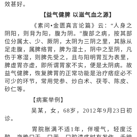
效甚好。
【益气健脾 以滋气血之源】
《素问•金匮真言论篇》云：“人身之
阴阳，则背为阳，腹为阴。”腹部之病，按其部
位分属太、少、厥阴，太阴为三阴之里，其脉从
足走腹，属脾络胃，脾为湿土，阴中之至阴，凡
伤于寒湿，则脾先受之，且与阳明胃互为表里，
脾虚胃亦虚，即所谓胃家不实，便是太阴病。故
益气健脾，恢复脾胃的正常功能是治疗痞症必不
可少的环节，常用党参、炒白术、茯苓、陈皮、
砂仁等。
【病案举例】
吴某，女，68岁，2012年9月23日初
诊。
胃脘胀满不适1年，伴嗳气，轻度泛