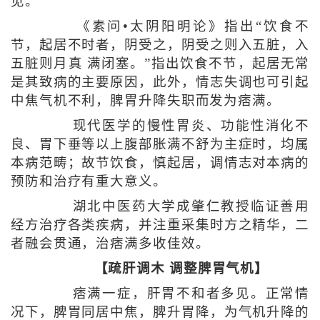
见。
《素问•太阴阳明论》指出“饮食不
节，起居不时者，阴受之，阴受之则入五脏，入
五脏则月真 满闭塞。”指出饮食不节，起居无常
是其致病的主要原因，此外，情志失调也可引起
中焦气机不利，脾胃升降失职而发为痞满。
现代医学的慢性胃炎、功能性消化不
良、胃下垂等以上腹部胀满不舒为主症时，均属
本病范畴；故节饮食，慎起居，调情志对本病的
预防和治疗有重大意义。
湖北中医药大学成肇仁教授临证善用
经方治疗各类疾病，并注重采集时方之精华，二
者融会贯通，治痞满多收佳效。
【疏肝调木 调整脾胃气机】
痞满一症，肝胃不和者多见。正常情
况下，脾胃同居中焦，脾升胃降，为气机升降的