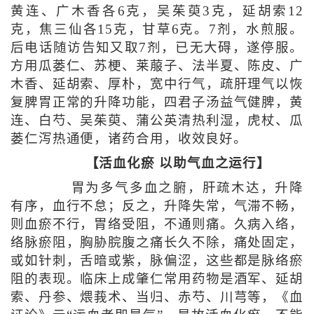
黄连、广木香各6克，吴茱萸3克，延胡索12
克，焦三仙各15克，甘草6克。7剂，水煎服。
后电话随访告知又取7剂，已无大碍，遂停服。
方用瓜蒌仁、苏梗、莱菔子、法半夏、陈皮、广
木香、延胡索、厚朴，宽中行气，疏肝理气以恢
复脾胃正常的升降功能，四君子汤益气健脾，黄
连、白芍、吴茱萸、蒲公英清热利湿，虎杖、瓜
蒌仁泻热通便，诸药合用，收效良好。
【活血化瘀 以助气血之运行】
胃为多气多血之腑，肝疏木达，升降
有序，血行不怠；反之，升降失常，气滞不畅，
则血瘀不行，胃络受阻，不通则痛。久病入络，
络脉瘀阻，胸胁脘腹之痛长久不除，痛处固定，
或如针刺，舌暗或紫，脉偏涩，这些都是脉络瘀
阻的表现。临床上成肇仁常用药物是酒军、延胡
索、丹参、煨莪术、当归、赤芍、川芎等，《血