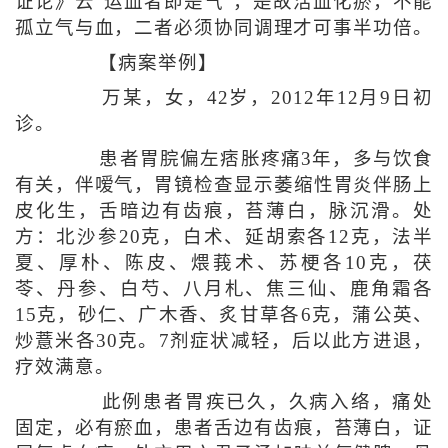
证论》云“运血者即是气”，是故活血化瘀，不能
孤立气与血，二者必须协同调理才可事半功倍。
【病案举例】
万某，女，42岁，2012年12月9日初
诊。
患者胃脘偏左痞胀疼痛3年，多与饮食
有关，伴嗳气，胃镜检查显示萎缩性胃炎伴肠上
皮化生，舌暗边有齿痕，苔薄白，脉沉滑。处
方：北沙参20克，白术、延胡索各12克，法半
夏、厚朴、陈皮、煨莪术、苏梗各10克，茯
苓、丹参、白芍、八月札、焦三仙、鹿角霜各
15克，砂仁、广木香、炙甘草各6克，蒲公英、
炒薏米各30克。7剂症状减轻，后以此方进退，
疗效满意。
此例患者胃疾已久，久病入络，痛处
固定，必有瘀血，患者舌边有齿痕，苔薄白，证