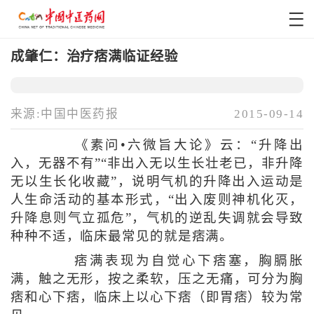
成肇仁：治疗痞满临证经验
来源:中国中医药报
2015-09-14
《素问•六微旨大论》云：“升降出
入，无器不有”“非出入无以生长壮老已，非升降
无以生长化收藏”，说明气机的升降出入运动是
人生命活动的基本形式，“出入废则神机化灭，
升降息则气立孤危”，气机的逆乱失调就会导致
种种不适，临床最常见的就是痞满。
痞满表现为自觉心下痞塞，胸膈胀
满，触之无形，按之柔软，压之无痛，可分为胸
痞和心下痞，临床上以心下痞（即胃痞）较为常