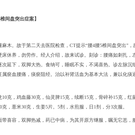
。
腰椎间盘突出症案】
木。故于第二天去医院检查，CT提示“腰4腰5椎间盘突出”，
硬床休养，勿劳作。经人介绍，故来试诊。刻诊：腰痛如刺扎，
逐次延下，双脚大热。食纳可，睡眠不实，不渴喜热。诊左脉沉
证属瘀血腰痛，痰瘀阻经。治以补肾活血为基本大法，兼以化痰
10克，鸡血藤30克，仙灵脾15克，续断15克，骨碎补15克，红
10克，薏米30克，生姜5片。5剂，水煎服，日1剂，分3次服。
，面带喜容，双脚热减，药已中病，为其开原方继服，嘱无它恙，