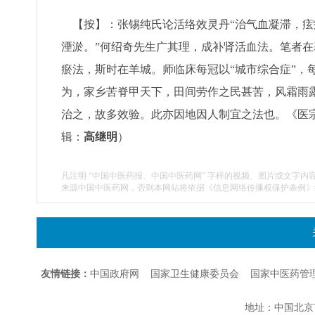
【按】：张锡纯氏论活络效灵丹“治气血凝滞，痃
湮淤。”何绍奇先生广其理，成补肾活血法。笔者
瘀法，斯时在羊城。师临床每冠以“城市综合症”，
为，家乡苦脊甲天下，田间劳作之民甚苦，风霜雨露
治之，故多效验。此亦因地因人制宜之法也。《医宗
辑：
高继明
）
凡注明 “中国中医药报、中国中医药网” 字样的视频、图片或文字内
来源中国中医药网，否则本网站将依据《信息网络传播权保护条例》
友情链接：
中国政府网
国家卫生健康委员会
国家中医药管
地址：中国北京市朝