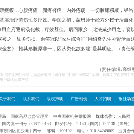
癖癥瘕，心腹疼痛，腿疼臂疼，内外疮疡，一切脏腑积聚，经络
在基层治疗劳伤恒多疗效。学医之初，蒙恩师于经方外授予活血化
每用血府逐瘀汤化裁，疗效甚佳。后回家乡，此法咸少用之，窃
被之，故多伤损。余笑冠以“农村综合征”用绍奇先生补肾活血
金鉴》“推其形脏原非一，因从类化故多端”是其明证。（责任
(责任编辑:高继
容均属于本网站专稿，如需转载图片请保留 “中国中医药网” 水印，转载文字内容请注
维护网络知识产权。
关于我们
联系我们
版权声明
广告刊例
人才招聘
报社动
理局
国家药品监督管理局
中央国家机关举报网
媒体合作：
人民网
国内统一刊号：CN11-0153 邮发代号：1-140（国内）D-1138（国外）
阳区北沙滩甲四号 邮编：100192 电话：010-84249009 业务合作：01