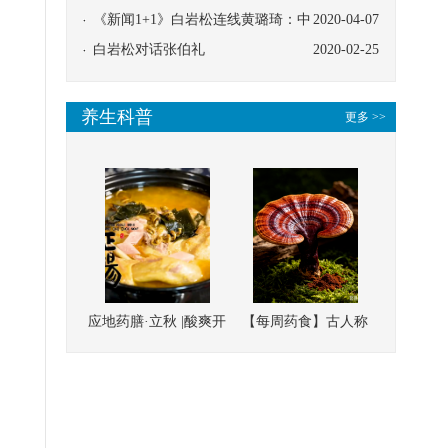
协同
《新闻1+1》白岩松连线黄璐琦：中
2020-04-07
医救治的临床效果
白岩松对话张伯礼
2020-02-25
养生科普
更多 >>
应地药膳·立秋 |酸爽开
【每周药食】古人称
胃，一口入魂！喝下
它为“仙草”，滋补强
这碗汤，滋阴润燥、
壮、培本固元
清热降火