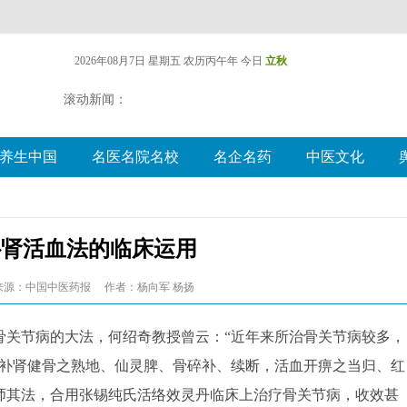
2026年08月7日 星期五
农历丙午年 今日
立秋
滚动新闻：
养生中国
名医名院名校
名企名药
中医文化
补肾活血法的临床运用
来源：中国中医药报
作者：杨向军 杨扬
关节病的大法，何绍奇教授曾云：“近年来所治骨关节病较多，
用补肾健骨之熟地、仙灵脾、骨碎补、续断，活血开痹之当归、红
师其法，合用张锡纯氏活络效灵丹临床上治疗骨关节病，收效甚