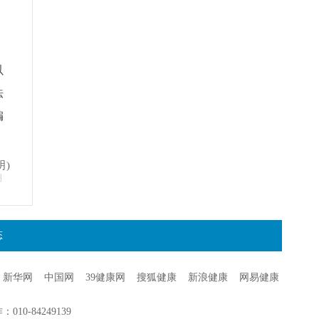
以
法
编
明)
明
态
新华网
中国网
39健康网
搜狐健康
新浪健康
网易健康
0-84249139