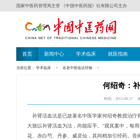
国家中医药管理局主管 《中国中医药报》社有限公司主办
首页
新闻中心
学术临床
就医指南
当前位置：
学术临床
>
名老中医临证经验
>
何绍奇：
时间：2015-09-17
补肾活血法是已故著名中医学家何绍奇教授治疗骨
大致以补肾活血为法，尚能应手。”观其案中，每
花、赤白芍、丹参、威灵仙，其间稍加引经药。吾