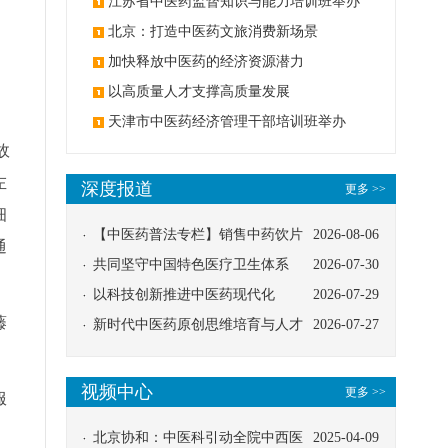
办
江苏省中医药监督知识与能力培训班举办
北京：打造中医药文旅消费新场景
加快释放中医药的经济资源潜力
以高质量人才支撑高质量发展
天津市中医药经济管理干部培训班举办
故
左
深度报道
更多 >>
细
【中医药普法专栏】销售中药饮片
2026-08-06
通
应告知煎服方法及注意事项
共同坚守中国特色医疗卫生体系
2026-07-30
以科技创新推进中医药现代化
2026-07-29
藤
新时代中医药原创思维培育与人才
2026-07-27
发展路径探索
视频中心
更多 >>
服
北京协和：中医科引动全院中西医
2025-04-09