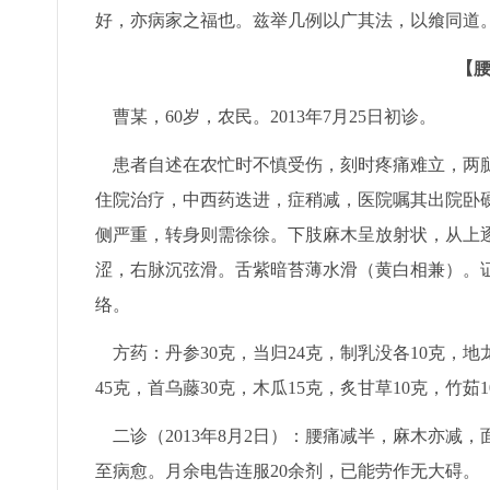
好，亦病家之福也。兹举几例以广其法，以飨同道
【
曹某，60岁，农民。2013年7月25日初诊。
患者自述在农忙时不慎受伤，刻时疼痛难立，两腿麻
住院治疗，中西药迭进，症稍减，医院嘱其出院卧
侧严重，转身则需徐徐。下肢麻木呈放射状，从上
涩，右脉沉弦滑。舌紫暗苔薄水滑（黄白相兼）。
络。
方药：丹参30克，当归24克，制乳没各10克，地龙
45克，首乌藤30克，木瓜15克，炙甘草10克，竹茹
二诊（2013年8月2日）：腰痛减半，麻木亦减
至病愈。月余电告连服20余剂，已能劳作无大碍。