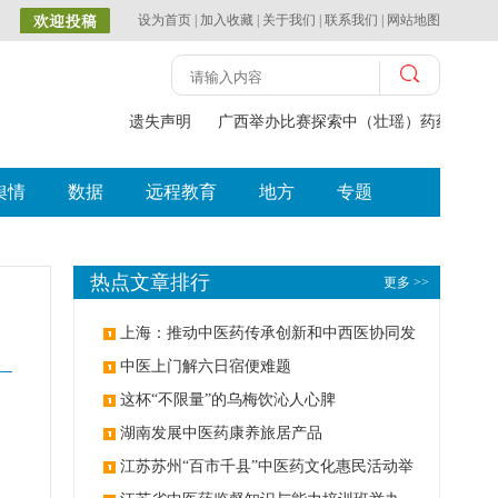
设为首页
|
加入收藏
|
关于我们
|
联系我们
|
网站地图
遗失声明
广西举办比赛探索中（壮瑶）药药膳食
舆情
数据
远程教育
地方
专题
热点文章排行
更多 >>
上海：推动中医药传承创新和中西医协同发
展
中医上门解六日宿便难题
这杯“不限量”的乌梅饮沁人心脾
湖南发展中医药康养旅居产品
江苏苏州“百市千县”中医药文化惠民活动举