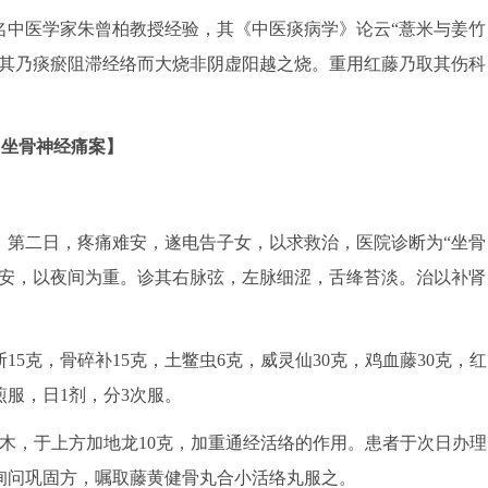
中医学家朱曾柏教授经验，其《中医痰病学》论云“薏米与姜竹
断其乃痰瘀阻滞经络而大烧非阴虚阳越之烧。重用红藤乃取其伤科
【坐骨神经痛案】
第二日，疼痛难安，遂电告子女，以求救治，医院诊断为“坐骨
难安，以夜间为重。诊其右脉弦，左脉细涩，舌绛苔淡。治以补肾
15克，骨碎补15克，土鳖虫6克，威灵仙30克，鸡血藤30克，红
水煎服，日1剂，分3次服。
麻木，于上方加地龙10克，加重通经活络的作用。患者于次日办理
询问巩固方，嘱取藤黄健骨丸合小活络丸服之。