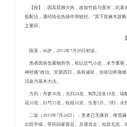
【按】：因其双脚大热，故加竹茹与薏米，此著名
茹配伍，通经络化热痰作用较好。”其下肢麻木故
之要药。
陈某，60岁，2015年7月20日初诊。
患者因肩负重物所伤，初以岔气小恙，未予重视，
神经痛”收治。至第四日，虽有减轻，但依旧疼痛
活血为基本大法。
方药：丹参30克，当归24克，制乳没各10克，续断
花10克，白芍15克，桂枝10克，生姜5片。5剂，
二诊（2015年7月26日）：患者已无痛容，唯觉
出院手续，带药回家善后。后遇其女，知其无恙，