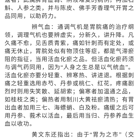
斛、人参之类，并与陈皮、佛手芳香理气开胃之
品同用，以助药力。
辨气血：通调气机是胃脘痛的治疗纲
领，调理气机也要辨虚实，分新久，讲升降。凡
久痛不愈，见舌质青紫，痛如针刺而有定处，或
痛无休止，胃脘处似有物顶住等症，都是气滞瘀
阻的指征，当用活血化瘀之品。但活血化瘀药须
与调气药同用，因为“人身之生总是以气统血”。
活血化瘀亦要分轻重、辨寒热、讲进退。根据刺
痛之轻重选用赤芍、丹参或桃仁、红花，疼痛剧
烈时则用失笑散、延胡索；偏寒者加温通之品，
如桂枝之类；偏热者用制川大黄祛瘀清热；有胃
出血者加用三七、海螵蛸、白及粉。痛缓之后可
用丹参、莪术以活血，最后用当归、丹参养血生
血以收功。
黄文东还指出：由于“胃为之市”（交