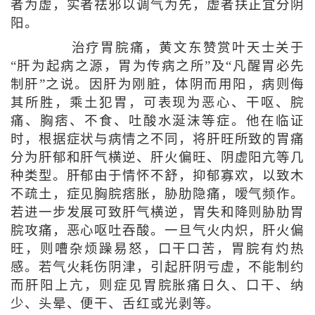
者为虚，实者祛邪以调气为先，虚者扶正宜分阴
阳。
治疗胃脘痛，黄文东赞赏叶天士关于
“肝为起病之源，胃为传病之所”及“凡醒胃必先
制肝”之说。因肝为刚脏，体阴而用阳，病则侮
其所胜，乘土犯胃，可表现为恶心、干呕、脘
痛、胸痞、不食、吐酸水涎沫等症。他在临证
时，根据症状与病情之不同，将肝旺所致的胃痛
分为肝郁和肝气横逆、肝火偏旺、阴虚阳亢等几
种类型。肝郁由于情怀不舒，抑郁寡欢，以致木
不疏土，症见胸脘痞胀，胁肋隐痛，嗳气频作。
若进一步发展可致肝气横逆，胃失和降则胁肋胃
脘攻痛，恶心呕吐吞酸。一旦气火内炽，肝火偏
旺，则嘈杂烦躁易怒，口干口苦，胃脘有灼热
感。若气火耗伤阴津，引起肝阴亏虚，不能制约
而肝阳上亢，则症见胃脘胀痛日久、口干、纳
少、头晕、便干、舌红或光剥等。