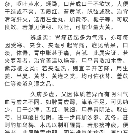
杂，呕吐黄水，烦躁，口苦或口干不欲饮，大便
干结或不爽，舌质红、苔黄腻，脉弦或数。治宜
清泻肝火，选用左金丸，加黄芩、栀子等，可取
良效。若兼见便秘、呕吐，可加少量大黄。
辨虚实：胃痛初起多为气滞，亦可每
因受寒、夹食、夹湿引起胃痛，症见纳呆，口
淡，体倦，胃中胀甚于痛，苔腻。此属实证。若
夹寒湿者，治宜苦温以燥湿，用平胃散加木香、
紫苏梗之类；若夹湿热，则宜辛开苦降，用生
姜、半夏、黄芩、黄连之类。均可佐茯苓、薏苡
仁等淡渗利湿之品。
久病多虚，又因体质差异而有阴阳气
血亏虚之不同。如脾胃虚弱，津液不足，可见纳
少，口干少津，舌红，脉细，用养胃阴法。取白
芍、甘草酸甘化阴，进一步再加沙参、麦冬，甚
则酌加乌梅、木瓜以制肝醒胃。若形瘦神疲，便
溏者，此属脾胃虚弱、阴液难复的病例，再加石