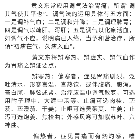
黄文东常应用调气法治胃痛，所谓“调
其气使其平也”。调气法的运用具体有五方面：
一是调补气血；二是调和升降；三是调理脾胃；
四是调气以疏肝、泻肝；五是调气以化瘀活血，
如调气不应，说明病已入络，当予和营治疗，所
谓“初病在气，久病入血”。
黄文东将辨寒热、辨虚实、辨气血作
为胃痛之辨证要点。
辨寒热：偏寒者，症见胃痛剧烈，泛
吐清水，形寒喜温，喜热饮，或伴腹痛、腹泻。
苔白腻，脉弦或紧。治疗应温中调气散寒，可选
用附子理中、大建中汤等。止痛可选肉桂、荜
茇、荜澄茄、干姜；止呕可选吴茱萸、生姜；止
泻可选炮姜、焦楂曲；外感风寒可加紫苏叶、六
神曲。
偏热者，症见胃痛而有烧灼感，嘈