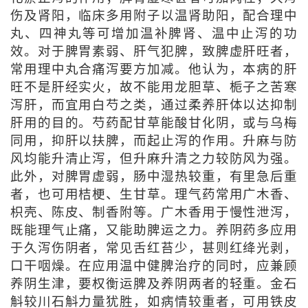
伤及肾阳，临床多用附子以温肾助阳，配合理中
丸、四神丸等可增加温补脾肾、温中止泻的功
效。对于脾胃素弱、肝气犯脾，致脾虚肝旺者，
常用理中丸合痛泻要方加减。他认为，本病的肝
旺不是肝经实火，故不能用龙胆草、栀子之苦寒
泻肝，而宜用白芍之类，通过柔养肝体以达抑制
肝用的目的。芍药配甘草能酸甘化阴，或与乌梅
同用，抑肝以扶脾，而起止泻的作用。升麻与防
风均能升清止泻，但升麻升清之力较防风为强。
此外，对脾胃虚弱，肠中湿热较重，有里急后重
者，也可用桔梗、生甘草。理气药常用广木香、
枳壳、陈皮、制香附等。广木香用于慢性泄泻，
既能理气止痛，又能助脾运之力。养阴药多应用
于久泻伤阴者，常见舌红苔少，甚则红绛光剥，
口干咽燥。在应用温中健脾治疗的同时，应兼顾
养阴生津，要权衡运脾及养阴两者的轻重。金石
斛较川石斛力量犹胜，如病情较重者，可用铁皮