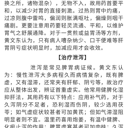
换之所，诸物混杂），无物不入，故用药首要平
和，以减少对胃的直接刺激。过热则胃中灼痛，
过凉则腹中雷鸣，偏润则胀满呕吐，偏燥则咽干
痛剧。更要注意用药要轻灵流通、平和，以维护
胃气之舒展通降。对于一贯煎或益胃汤等方剂，
黄文东认为，只有病人嘈杂纳少、口干便难等肝
胃阴亏症状明显时，加减应用才会收效。
【治疗泄泻】
泄泻是常见脾胃病证候。黄文东认
为：慢性泄泻大多病程久而病情复杂，既有脾
虚，又有湿滞，还常夹有肝郁、阴亏等，故治疗
应从整体出发，辨证首重虚实。他常用健脾化湿
抑肝法，其用药有以下特点：应用补气药，对于
久泻阴分不足者，恐利湿而伤阴，较少选用茯
苓；如气虚症状较甚者可加黄芪；但如气滞湿阻
明显者则不宜。温里药喜用炮姜，有温中健脾、
化瘀止泻的作用；脾胃虚寒甚者可加肉桂；久泻