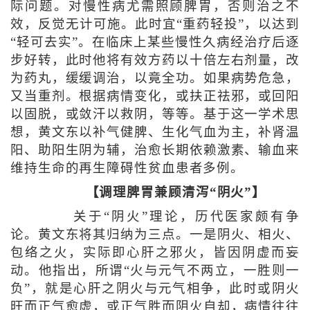
际问题。对慢性病尤需照顾脾胃，否则治之不
效，反觉无计可施。此时宜“重药轻投”，以达到
“轻可去实”。在临床上某些慢性久病经治疗后逐
步好转，此时他将有效方药以十倍左右剂量，改
为药丸，缓缓调治，以竟全功。如果病势危急，
又当重剂。根据病情变化，或扶正祛邪，或回阳
以固脱，或敛汗以救阴，等等。基于这一学术思
想，黄文东以补气健脾、生化气血为主，补肾温
阳、助阳生阴为辅，治愈长期依赖激素、输血来
维持生命的再生障碍性贫血患者多例。
【调理脾胃兼顾清泻“阴火”】
关于“阴火”理论，历代医家颇有争
论。黄文东将其归纳为三点。一是阴火、相火、
包络之火，实际即心肝之邪火，皆因阴虚而妄
动。他指出，所谓“火与元气不两立，一胜则一
负”，就是心肝之阴火与元气相争，此时或阴火
旺而正气愈虚，或正气胜而阴火自却，病情往往