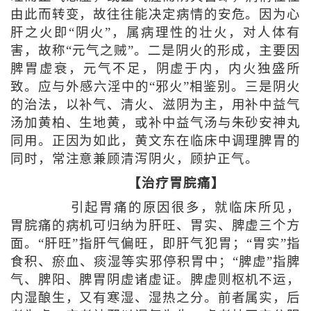
由此而转变，故往往能决定病情的安危。因为心
肝之火即“阴火”，属病理性的壮火，对人体有
害，故称“元气之贼”。二是阴火的形成，主要因
脾胃虚衰，元气不足，阴虚于内，内火独盛所
致。应与外感六淫中的“邪火”相鉴别。三是阴火
的治法，以补气、清火、滋阴为主，用补中益气
汤加黄柏、生地黄，或补中益气汤与朱砂安神丸
同用。正因为如此，黄文东在临床中调理脾胃的
同时，常注意兼顾清泻阴火，顾护正气。
【治疗胃脘痛】
引起胃痛的原因很多，就临床所见，
胃脘痛的病机可归纳为肝旺、胃实、脾虚三个方
面。“肝旺”指肝气偏旺，即肝气犯胃；“胃实”指
食积、瘀血、痰湿等实邪停积胃中；“脾虚”指脾
气、脾阳、脾胃阴虚诸虚证。脾虚则枢机不运，
内湿酿生，又有寒湿、湿热之分。前者属实，后