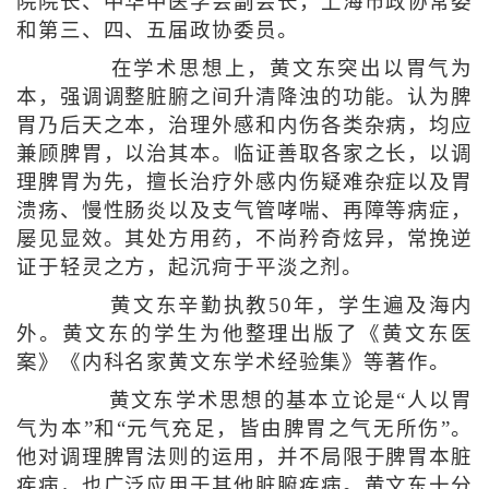
院院长、中华中医学会副会长，上海市政协常委
和第三、四、五届政协委员。
在学术思想上，黄文东突出以胃气为
本，强调调整脏腑之间升清降浊的功能。认为脾
胃乃后天之本，治理外感和内伤各类杂病，均应
兼顾脾胃，以治其本。临证善取各家之长，以调
理脾胃为先，擅长治疗外感内伤疑难杂症以及胃
溃疡、慢性肠炎以及支气管哮喘、再障等病症，
屡见显效。其处方用药，不尚矜奇炫异，常挽逆
证于轻灵之方，起沉疴于平淡之剂。
黄文东辛勤执教50年，学生遍及海内
外。黄文东的学生为他整理出版了《黄文东医
案》《内科名家黄文东学术经验集》等著作。
黄文东学术思想的基本立论是“人以胃
气为本”和“元气充足，皆由脾胃之气无所伤”。
他对调理脾胃法则的运用，并不局限于脾胃本脏
疾病，也广泛应用于其他脏腑疾病。黄文东十分