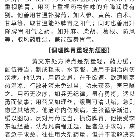
重视脾胃，用药上重视药物性味的升降润燥有
别。他善用甘温补脾药，如人参、黄芪、白术、
甘草等，取甘温能补脾胃之阳气；同时也善用升
降脾胃阳气之药，如升麻、柴胡、葛根、防风
等，取风药胜湿，兼能鼓舞胃气。
【调理脾胃重轻剂缓图】
黄文东处方特点是剂量轻，药力缓，
配伍得当，制成粗末，水煎服，适用于调治内伤
疾病。他认为，用药之忌，在乎欲速。欲速则寒
热温凉、行散补泻未免过当，功未获奏，害已随
之。用药无次序，如兵无纪律，虽有勇将，适以
勇而偾事；用药又如理丝，缓则可清其绪，急则
愈坚其结矣。他治疗内伤疾病，主张循序渐进，
缓以图功，反对用药过当，损伤脾胃。他接受李
东垣经验，认为凡病程迁延，医者急于求功，病
者急于求愈，往往用大剂药量，但并不能解决实