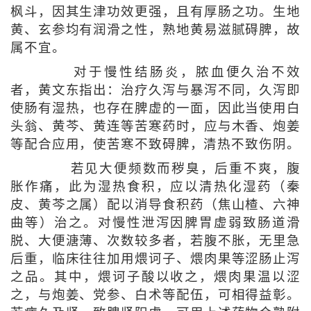
枫斗，因其生津功效更强，且有厚肠之功。生地
黄、玄参均有润滑之性，熟地黄易滋腻碍脾，故
属不宜。
对于慢性结肠炎，脓血便久治不效
者，黄文东指出：治疗久泻与暴泻不同，久泻即
使肠有湿热，也存在脾虚的一面，因此当使用白
头翁、黄芩、黄连等苦寒药时，应与木香、炮姜
等配合应用，使苦寒不致碍脾，清热不致伤阴。
若见大便频数而秽臭，后重不爽，腹
胀作痛，此为湿热食积，应以清热化湿药（秦
皮、黄芩之属）配以消导食积药（焦山楂、六神
曲等）治之。对慢性泄泻因脾胃虚弱致肠道滑
脱、大便溏薄、次数较多者，若腹不胀，无里急
后重，临床往往加用煨诃子、煨肉果等涩肠止泻
之品。其中，煨诃子酸以收之，煨肉果温以涩
之，与炮姜、党参、白术等配伍，可相得益彰。