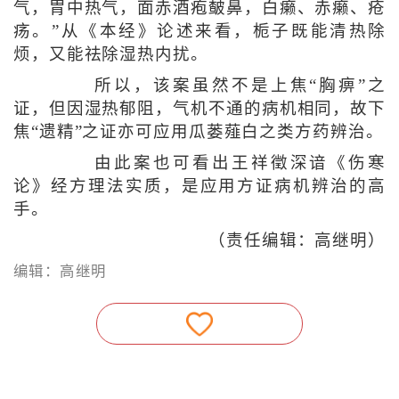
气，胃中热气，面赤酒疱皶鼻，白癞、赤癞、疮
疡。”从《本经》论述来看，栀子既能清热除
烦，又能祛除湿热内扰。
所以，该案虽然不是上焦“胸痹”之
证，但因湿热郁阻，气机不通的病机相同，故下
焦“遗精”之证亦可应用瓜蒌薤白之类方药辨治。
由此案也可看出王祥徵深谙《伤寒
论》经方理法实质，是应用方证病机辨治的高
手。
（责任编辑：高继明）
编辑：高继明