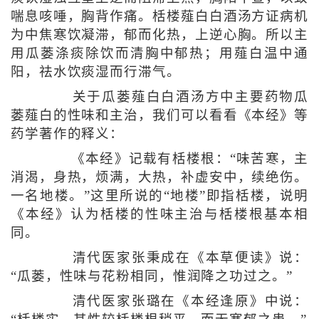
喘息咳唾，胸背作痛。栝楼薤白白酒汤方证病机
为中焦寒饮凝滞，郁而化热，上逆心胸。所以主
用瓜蒌涤痰除饮而清胸中郁热；用薤白温中通
阳，祛水饮痰湿而行滞气。
关于瓜蒌薤白白酒汤方中主要药物瓜
蒌薤白的性味和主治，我们可以看看《本经》等
药学著作的释义：
《本经》记载有栝楼根：“味苦寒，主
消渴，身热，烦满，大热，补虚安中，续绝伤。
一名地楼。”这里所说的“地楼”即指栝楼，说明
《本经》认为栝楼的性味主治与栝楼根基本相
同。
清代医家张秉成在《本草便读》说：
“瓜蒌，性味与花粉相同，惟润降之功过之。”
清代医家张璐在《本经逢原》中说：