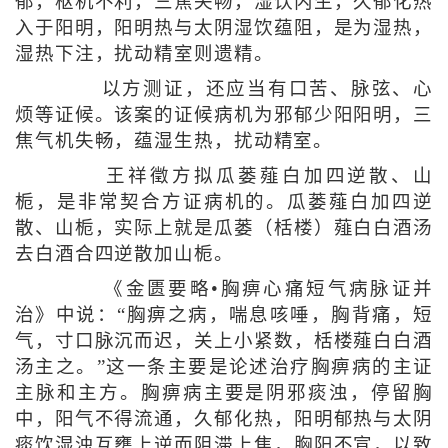
郁，枢机不利，三焦失畅，湿饮内生，久郁化热
入于阳明，阳明热与太阴湿饮蕴阻，是为湿热，
湿热下注，扰动精室则遗精。
以方测证，还应当有口苦、脉弦、心
烦等证候。该案的证候病机为邪郁少阳阳明，三
焦气机失畅，蕴湿生热，扰动精室。
王祥徵方拟瓜蒌薤白加四逆散、山
栀，是非常契合方证病机的。瓜蒌薤白加四逆
散、山栀，实际上就是瓜蒌（栝楼）薤白白酒汤
去白酒合四逆散加山栀。
《金匮要略•胸痹心痛短气病脉证并
治》中说：“胸痹之病，喘息咳唾，胸背痛，短
气，寸口脉沉而迟，关上小紧数，栝楼薤白白酒
汤主之。”这一条主要是论述治疗胸痹病的主证
主脉和主方。胸痹病主要是阴邪痰浊，停留胸
中，阳气不得流通，久郁化热，阳明郁热与太阴
痰饮湿浊互壅上逆而阻滞上焦，胸阳不宣，以致