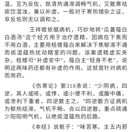
温，互为反佐，既清热通滞调畅气机，又散寒祛
痰饮湿浊，兼以补虚。一般对于寒热错杂之证，
非反佐则无以调和之。
王祥徵依据病机，巧妙地将“瓜蒌薤白
白酒汤”这个经方用于治疗遗精，因病在下焦而
不用白酒，主要用栝楼薤白来解决下焦郁滞不通
而痰湿蕴热扰动精室的问题。该案遗精虚实夹
杂，栝楼可“补虚安中”，薤白主“轻身不老”，说
明这两味药还都有补虚的作用。这就是针对病机
而用药。
《伤寒论》第318条说：“少阴病，四
逆，其人或咳，或悸，或小便不利，或腹中痛，
或泄利下重者，四逆散主之。”四逆散方证病机
为郁热结滞，气机不畅。合以四逆散，重点疏通
少阳阳明气机，以绝痰湿蕴热的后路。
《本经》说栀子：“味苦寒。主五内邪