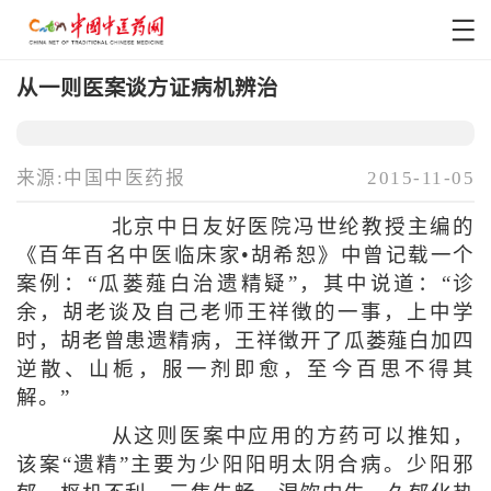
从一则医案谈方证病机辨治
来源:中国中医药报
2015-11-05
北京中日友好医院冯世纶教授主编的
《百年百名中医临床家•胡希恕》中曾记载一个
案例：“瓜蒌薤白治遗精疑”，其中说道：“诊
余，胡老谈及自己老师王祥徴的一事，上中学
时，胡老曾患遗精病，王祥徴开了瓜蒌薤白加四
逆散、山栀，服一剂即愈，至今百思不得其
解。”
从这则医案中应用的方药可以推知，
该案“遗精”主要为少阳阳明太阴合病。少阳邪