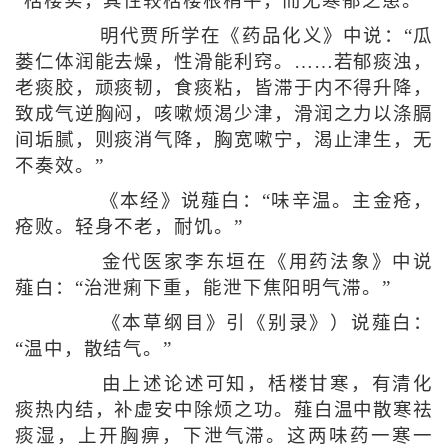
“栝楼实，其性较栝楼根稍平，而无寒郁之患。”
明代贾所学在《药品化义》中说：“瓜
蒌仁体润能去燥，性滑能利窍。……若郁痰浊，
老痰胶，顽痰韧，食痰粘，皆滞于内不得升降，
致成气逆胸闷，咳嗽烦渴少津，滑润之力以涤膈
间垢腻，则痰消气降，胸宽嗽宁，渴止津生，无
不奏效。”
《本经》说薤白：“味辛温。主金疮，
疮败。轻身不老，耐饥。”
金代医家李东垣在《用药法象》中说
薤白：“治泄痢下重，能泄下焦阳明气滞。”
《本草纲目》引《别录》）说薤白：
“温中，散结气。”
由上述论述可知，栝楼甘寒，有清化
痰热内结，补虚安中除烦之功。薤白温中散寒祛
痰湿，上开胸痹，下泄气滞。这两味药一寒一