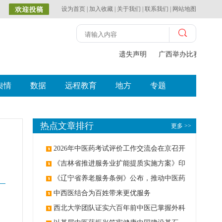
设为首页
|
加入收藏
|
关于我们
|
联系我们
|
网站地图
遗失声明
广西举办比赛探索中
舆情
数据
远程教育
地方
专题
热点文章排行
更多 >>
2026年中医药考试评价工作交流会在京召开
《吉林省推进服务业扩能提质实施方案》印
发：创建中医类国家医学中心
《辽宁省养老服务条例》公布，推动中医药
与养老融合发展
中西医结合为百姓带来更优服务
西北大学团队证实六百年前中医已掌握外科