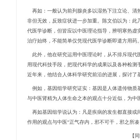
再如：一般认为前列腺炎多以湿热下注立论、清热
非但无效，反致症状进一步加重。陈文伯以为：此
代医学诊断，但皆应以中医理论指导，辨明寒热虚
治疗始终，不能简单仅凭现代医学诊断即遣方用药。
此外，他在研究运用中医理论时，从不排斥现代医
用现代科技手段，把现代科学的成果以及各种检测手
近年来，他结合人体科学研究前沿的进展，探讨了
例如，基因组学研究证实：基因是人体遗传物质基
与中医肾精为人体生命之本的观点十分近似，为中
再如基因组学说认为：凡是疾病的发生都直接或间
作用的观点与中医“正气存内，邪不可干，邪之所凑
【同