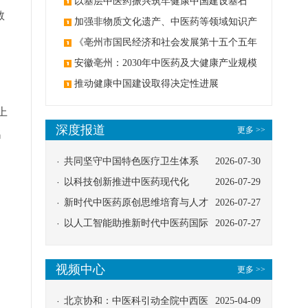
麻醉技术
以基层中医药振兴筑牢健康中国建设基石
教
加强非物质文化遗产、中医药等领域知识产
权保护
《亳州市国民经济和社会发展第十五个五年
规划纲要》印发
安徽亳州：2030年中医药及大健康产业规模
3000亿元
推动健康中国建设取得决定性进展
上
深度报道
更多 >>
名
共同坚守中国特色医疗卫生体系
2026-07-30
以科技创新推进中医药现代化
2026-07-29
新时代中医药原创思维培育与人才
2026-07-27
发展路径探索
以人工智能助推新时代中医药国际
2026-07-27
传播
视频中心
更多 >>
北京协和：中医科引动全院中西医
2025-04-09