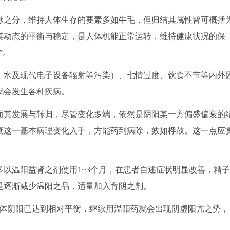
之分，维持人体生存的要素多如牛毛，但归结其属性皆可概括
其动态的平衡与稳定，是人体机能正常运转，维持健康状况的保
”。
水及现代电子设备辐射等污染）、七情过度、饮食不节等内外
就会发生各种疾病。
其发展与转归，尽管变化多端，依然是阴阳某一方偏盛偏衰的
衰这一基本病理变化入手，方能药到病除，效如桴鼓。这一点应
以温阳益肾之剂使用1~3个月，在患者自述症状明显改善，精子
是逐渐减少温阳之品，适量加入育阴之剂。
体阴阳已达到相对平衡，继续用温阳药就会出现阴虚阳亢之势，