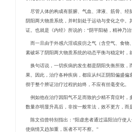
尽管人体的构成有脏腑、气血、津液、筋骨、经脉
阴阳两大物质系统，并时刻处于运动与变化之中。
证。也就是《内经》所说的：“阴平阳秘，精神乃治
而一旦由于外感六淫或疫疠之气（含空气、食物、
素破坏了阴阳两大物质系统的动态平衡与稳定时，
换句话说，一切疾病的发生都是阴阳失衡所致，而
果。因此，治疗各种疾病，都应从纠正阴阳偏盛偏
彻于整个辨证治疗过程的始终，不应有丝毫变化。
例如他在治疗因阳气不足而致的少精不育症时，多
数量亦明显升高后，非按一般常法，效不更方，而
陈文伯曾特别指出：“阳虚患者通过温阳治疗使人
使病情又趋加重，医者不可不察。”