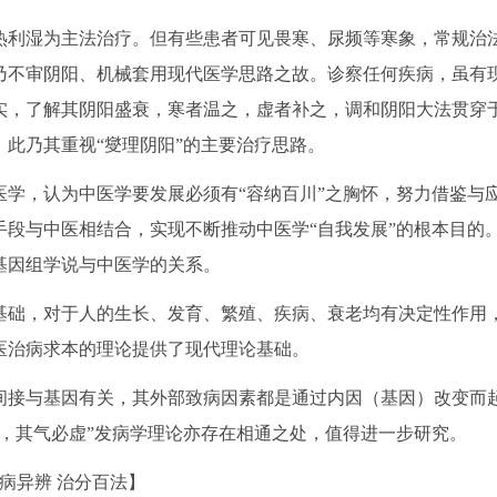
利湿为主法治疗。但有些患者可见畏寒、尿频等寒象，常规治
乃不审阴阳、机械套用现代医学思路之故。诊察任何疾病，虽有
实，了解其阴阳盛衰，寒者温之，虚者补之，调和阴阳大法贯穿
此乃其重视“燮理阴阳”的主要治疗思路。
学，认为中医学要发展必须有“容纳百川”之胸怀，努力借鉴与
段与中医相结合，实现不断推动中医学“自我发展”的根本目的
基因组学说与中医学的关系。
础，对于人的生长、发育、繁殖、疾病、衰老均有决定性作用
医治病求本的理论提供了现代理论基础。
接与基因有关，其外部致病因素都是通过内因（基因）改变而
，其气必虚”发病学理论亦存在相通之处，值得进一步研究。
病异辨 治分百法】