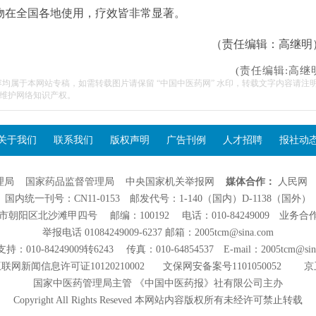
物在全国各地使用，疗效皆非常显著。
（责任编辑：高继明
(责任编辑:高继
容均属于本网站专稿，如需转载图片请保留 “中国中医药网” 水印，转载文字内容请注
维护网络知识产权。
关于我们
联系我们
版权声明
广告刊例
人才招聘
报社动
理局
国家药品监督管理局
中央国家机关举报网
媒体合作：
人民网
国内统一刊号：CN11-0153 邮发代号：1-140（国内）D-1138（国外）
阳区北沙滩甲四号 邮编：100192 电话：010-84249009 业务合作：01
举报电话 01084249009-6237 邮箱：2005tcm@sina.com
：010-84249009转6243 传真：010-64854537 E-mail：2005tcm@sin
联网新闻信息许可证10120210002
文保网安备案号1101050052
京
国家中医药管理局主管 《中国中医药报》社有限公司主办
Copyright All Rights Reseved 本网站内容版权所有未经许可禁止转载