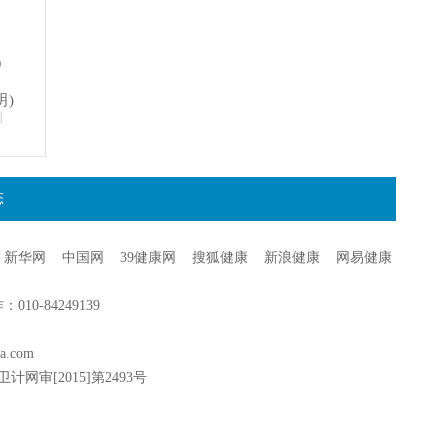
）
明)
明
态
新华网
中国网
39健康网
搜狐健康
新浪健康
网易健康
0-84249139
a.com
卫计网审[2015]第2493号