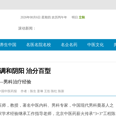
2026年08月6日 星期四
农历丙午年 明日
立秋
滚动新闻：
养生中国
名医名院名校
名企名药
中医文化
调和阴阳 治分百型
—男科治疗经验
中国中医药报
作者：陈生 姜琳 王彤 陈红 陈新
医师，教授，著名中医内科、男科专家，中国现代男科奠基人之
学术经验继承工作指导老师，北京中医药薪火传承“3+3”工程陈