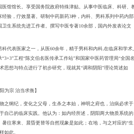
国医馆馆长。享受国务院政府特殊津贴。从事中医临床、科研、
床经验，疗效显著。研制中药新药3种，内科、男科系列中药内部
国卫生系统先进工作者。撰写中医专著10余部，国内外发表论文
科代表医家之一，从医60余年，精于男科和内科,在临床和学术
3+3”工程“陈文伯名医传承工作站”和国家中医药管理局“全国
术思想与特点进行了初步研究，现就其“调和阴阳”理论简述如
阳为宗 治当求衡】
物之纲纪，变化之父母，生杀之本始，神明之府也，治病必求于
用于自己的临床实践。他认为：如内经所述，阴阳两大物质系统的
，暑往寒来、晨昏更替等自然现象是如此；在地，与之对应的“生
样如此。