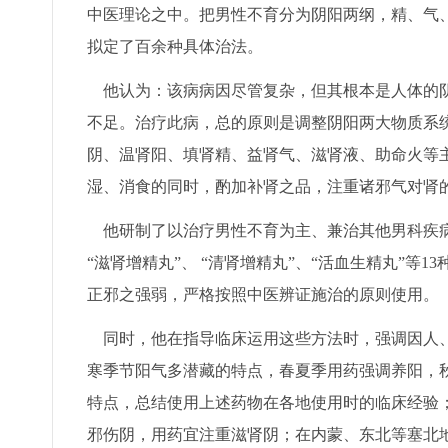
中医理论之中。把男性不育分为阴阳两纲，精、气
拟定了百余种具体治法。
他认为：该病病因尽管复杂，但其根本是人体的阴
不足。治疗此病，总的原则是调整阴阳两大物质系
阴、温肾阳、填肾精、益肾气、滋肾液、助命火等
湿、消食的同时，酌加补肾之品，注重诸邪气对肾
他研制了以治疗男性不育为主、兼治其他男科疾病的
“滋肾增精丸”、 “清肾增精丸”、“活血生精丸”
正邪之强弱，严格按照中医辨证施治的原则使用。
同时，他在指导临床运用这些方法时，强调因人、
寒季节阳气多潜藏的特点，春夏季用药强调养阳，
特点，总结使用上述药物在各地使用时的临床经验
邪伤阴，用药宜注重滋肾阴；在内蒙、东北等塞北