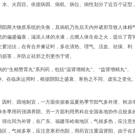
、水、火四目。依据病因、病机、病位、病性划分了近百个证型
阳两大物质系统的失衡，其病机乃先后天内外诸邪导致人体精
统的偏盛偏衰，滋添人体的水液，点燃人体生命之火，提出了育
主要治法，在有合并兼证时，多在清热、理气、活血、祛痰、利
的损害，并防止祛邪之剂更伤于肾。
“生精赞育丸”系列药，包括“温肾增精丸”、 “益肾增精丸”、
等13种。在临床运用时，根据阴阳之盛衰、寒热之不同、虚实之变化
因时、因地制宜，一方面依据春温夏热季节阳气多外泄、秋凉
秋冬季用药强调养阴。另一方面利用男科在全国各地协作点较多
；得出同为补肾，在广东、福建等岭南地区，气候多热，应注意
地区，气候多寒，应注意寒邪伤阳，用药宜注重温肾阳。由于在