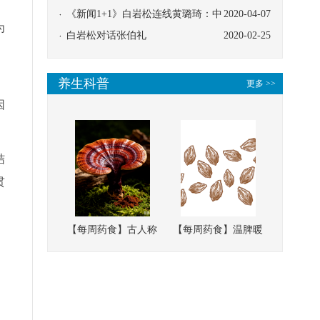
协同
《新闻1+1》白岩松连线黄璐琦：中
2020-04-07
为
医救治的临床效果
白岩松对话张伯礼
2020-02-25
养生科普
更多 >>
因
结
贯
【每周药食】古人称
【每周药食】温脾暖
它为“仙草”，滋补强
肾、固精缩尿，这味
壮、培本固元
南方本草的种子，药
食同源有讲究