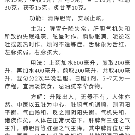
术15克，桂枝5克，川芎5克，杏仁10克，牡蛎
30克，茯苓15克，炙甘草10克。
功能：清降胆胃，安眠止眩。
主治：脾胃升降失常，肝胆气机失和
所致的失眠难寐、眩晕时作、胸胁胀满、呃逆呕
吐或轰热时作、烦闷不适等症，舌脉象为舌红，
左脉弦弱，右脉弦大。
用法：上药加水600毫升，煎取200毫
升，再加水400毫升，煎取200毫升，共取400毫
升，混匀分2次早晚温服，日服1剂，5~7天为一
疗程。宜清淡饮食，忌油腻辛荤食物。
方解：升降出入，无器不有，人体亦
然。中医以五脏为中心，脏腑气机调顺，则阴阳
平衡，气血畅和，反之则阴阳失衡，气机失和，
诸疾作矣。人体在正常状态下，肝脾肾三脏之气
主升，肺胆胃等脏腑之气主降，其中脾胃位居中