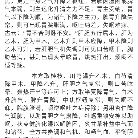
焦，更是一身之气升降之枢纽。若脾因湿困或脾
气本弱，则主运化升清之力不足；胃主受纳，胃
气以下降为顺，为诸气下降之主力，脾胃升降失
常，则可出现胃脘胀满，呕吐纳差，失眠难寐。
古云：“胃不合则卧不安。”肝胆五行属木，肝为
乙木，胆为甲木，乙木升则甲木应降，甲木降则
乙木可升，若肝胆气机失调则可见口苦咽干，胸
胁苦满，甚则出现头晕眩冒，烘热汗出，烦闷不
适等症。
本方取桂枝、川芎温升乙木，白芍清
降甲木。甲降乙升，肝胆之气复常，则口苦眩
晕、轰热汗出等症可止；方取半夏降胃气，白术
升脾气，脾升胃降，中焦枢纽复常，则失眠不
寐，脘腹胀满，呃逆呕吐之症得除；另用杏仁降
气润肺，以助胃胆之气肃降，牡蛎重镇安神以助
眠，茯苓健脾化湿以解脾困，炙甘草补益中气而
和诸药。全方共奏调和气机、和畅气血、平衡阴