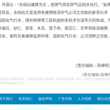
丹溪云：“水病以健脾为主，使脾气得实而气运则水自行。”如
得其反。余拟此方是选用有健脾除湿补气止泻之功效的参苓白术
温阳化气行水，调补肺脾肾三脏机能的苓桂术甘汤等方药组成。
炒扁豆、砂仁、茯苓、木瓜、莲子肉、薏苡仁、甘草有除湿健脾
四未。诸药共奏健脾益肺补肾、温阳化气行水、止泻消肿之功效
（责任编辑：高继明
(责任编辑:高继
容均属于本网站专稿，如需转载图片请保留 “中国中医药网” 水印，转载文字内容请注
维护网络知识产权。
关于我们
联系我们
版权声明
广告刊例
人才招聘
报社动