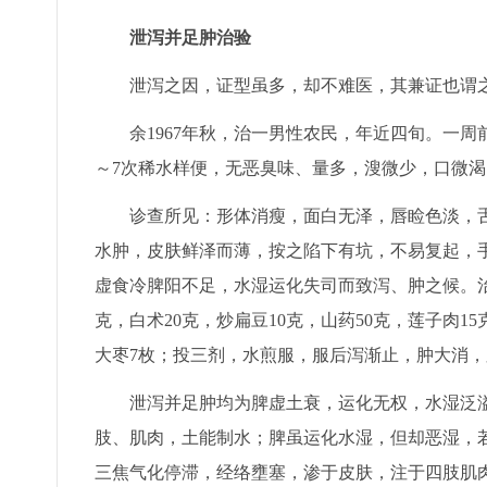
泄泻并足肿治验
泄泻之因，证型虽多，却不难医，其兼证也谓之
余1967年秋，治一男性农民，年近四旬。一周
～7次稀水样便，无恶臭味、量多，溲微少，口微
诊查所见：形体消瘦，面白无泽，唇睑色淡，舌
水肿，皮肤鲜泽而薄，按之陷下有坑，不易复起，
虚食冷脾阳不足，水湿运化失司而致泻、肿之候。治
克，白术20克，炒扁豆10克，山药50克，莲子肉15
大枣7枚；投三剂，水煎服，服后泻渐止，肿大消
泄泻并足肿均为脾虚土衰，运化无权，水湿泛溢
肢、肌肉，土能制水；脾虽运化水湿，但却恶湿，
三焦气化停滞，经络壅塞，渗于皮肤，注于四肢肌