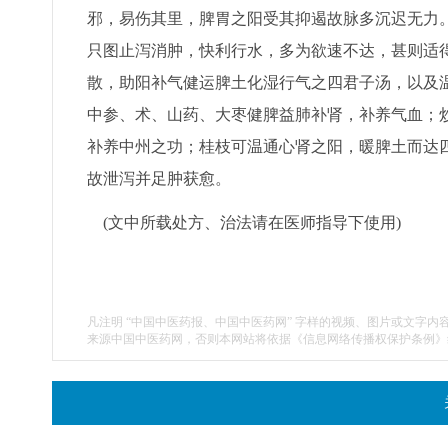
邪，易伤其里，脾胃之阳受其抑遏故脉多沉迟无力。
只图止泻消肿，快利行水，多为欲速不达，甚则适
散，助阳补气健运脾土化湿行气之四君子汤，以及
中参、术、山药、大枣健脾益肺补肾，补养气血；
补养中州之功；桂枝可温通心肾之阳，暖脾土而达
故泄泻并足肿获愈。
(文中所载处方、治法请在医师指导下使用)
凡注明 “中国中医药报、中国中医药网” 字样的视频、图片或文字内
来源中国中医药网，否则本网站将依据《信息网络传播权保护条例》