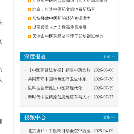
办
江苏省中医药监督知识与能力培训班举办
北京：打造中医药文旅消费新场景
加快释放中医药的经济资源潜力
畏
以高质量人才支撑高质量发展
，
天津市中医药经济管理干部培训班举办
低
益
深度报道
更多 >>
，
仍
【中医药普法专栏】销售中药饮片
2026-08-06
应告知煎服方法及注意事项
共同坚守中国特色医疗卫生体系
2026-07-30
以
以科技创新推进中医药现代化
2026-07-29
新时代中医药原创思维培育与人才
2026-07-27
发展路径探索
甘
视频中心
更多 >>
理
北京协和：中医科引动全院中西医
2025-04-09