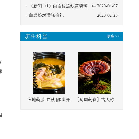
协同
《新闻1+1》白岩松连线黄璐琦：中
2020-04-07
医救治的临床效果
白岩松对话张伯礼
2020-02-25
养生科普
更多 >>
有
脾
应地药膳·立秋 |酸爽开
【每周药食】古人称
胃，一口入魂！喝下
它为“仙草”，滋补强
四
这碗汤，滋阴润燥、
壮、培本固元
，
清热降火