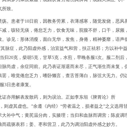
气所致。
。患者于10日前，因教务劳累，衣薄感寒，随觉发烧，恶风
不减，咳轻无痰，倦怠乏力，饮食无味，脘腹不舒，口干，尿频
效。诊见：形体消瘦，面白无华，发焦，身倦，精神萎靡，语声
。审其脉症，此乃阳虚外感，治宜益气和营，扶正祛邪；方以补中
，当归20克，柴胡5克，甘草5克，水煎，早晚各服1次。服二剂后
但脉尚虚，余症同前。此乃表证渐退而未尽，正气渐生而未复，
俱罢，唯觉倦怠乏力，嗜卧懒言，查舌苔薄白，脉弦大无力。仍
服3日患者康复。
证亦用解表发散药，则为误治。正如李东垣《脾胃论》所
，则虚其虚也。”余遵《内经》“劳者温之，损者益之”之义选用
术大补中气；黄芪温分肉，实腠理；当归和血脉而调营；陈皮调
浊而疏驱表邪；姜、枣和营卫，此乃为调治阳虚外感之妙方。