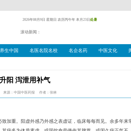
2026年08月9日 星期日
农历丙午年 本月23日
处暑
滚动新闻：
养生中国
名医名院名校
名企名药
中医文化
升阳 泻泄用补气
来源：中国中医药报
作者：张林
致加重。阳虚外感乃外感之表虚证，临床每每而见。余多年来
。其病多为体质素虚，或因饮食劳倦伤其脾胃，或因久病正气不