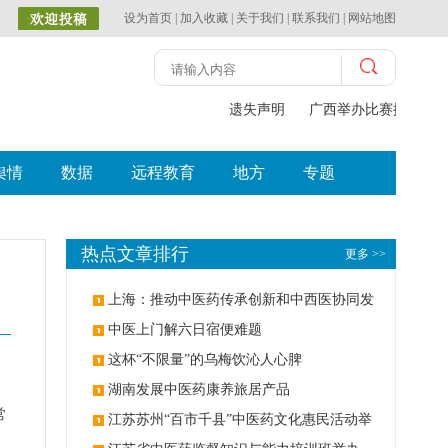
设为首页
|
加入收藏
|
关于我们
|
联系我们
|
网站地图
遗失声明
广西举办比赛探索中（
舆情
数据
远程教育
地方
专题
热点文章排行
更多 >>
上海：推动中医药传承创新和中西医协同发
展
中医上门解六日宿便难题
这杯“不限量”的乌梅饮沁人心脾
湖南发展中医药康养旅居产品
常
江苏苏州“百市千县”中医药文化惠民活动举