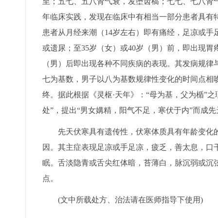
至；五七、五八肾气衰，发堕齿槁；七七、七八肾
年临床实践，发现在临床中有相当一部分患者具有
患者从月经来潮（14岁左右）即有痛经，足凉或手
或遗尿；至35岁（女）或40岁（男）前，即出现胃
（男）后即出现各种不同疾病的表现。其发病规律
七为基数，男子以八为基数规律性变化的时间点相
终。据此根据《灵枢·天年》：“母为基，父为楯”
处”，提出“男女媾精，阳气不足，寒伏于内”而成先
先天伏寒具有遗传性，伏寒体质具有年龄变化的
因。其主症表现足凉或手足凉，疲乏，善太息，口
眠。舌淡隐青或舌尖红体暗，苔薄白，脉沉弱或沉
点。
(文中所载处方、治法请在医师指导下使用)