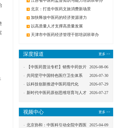
办
江苏省中医药监督知识与能力培训班举办
治
北京：打造中医药文旅消费新场景
加快释放中医药的经济资源潜力
整
以高质量人才支撑高质量发展
案
天津市中医药经济管理干部培训班举办
深度报道
更多 >>
【中医药普法专栏】销售中药饮片
2026-08-06
应告知煎服方法及注意事项
共同坚守中国特色医疗卫生体系
2026-07-30
手
以科技创新推进中医药现代化
2026-07-29
新时代中医药原创思维培育与人才
2026-07-27
发展路径探索
视频中心
更多 >>
北京协和：中医科引动全院中西医
2025-04-09