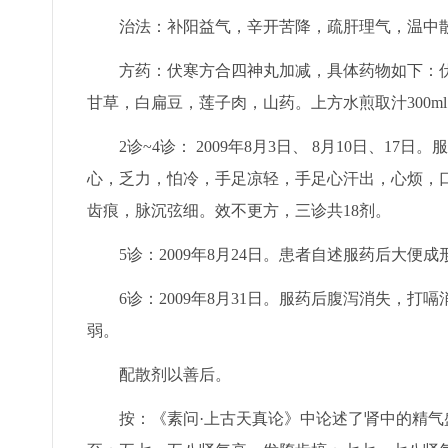
治法：补阳益气，辛开苦降，疏肝理气，温中
方药：伏寒方合四神丸加减，具体药物如下：伏
甘草，白扁豆，莲子肉，山药。上方水煎取汁300m
2诊~4诊： 2009年8月3日、 8月10日、1
心，乏力，怕冷，手足凉轻，手足心汗出，心烦，
齿痕，脉沉弦细。效不更方，三诊共18剂。
5诊：2009年8月24日。患者自述服药后大便
6诊：2009年8月31日。服药后腹泻消失，打
弱。
配散剂以善后。
按：《素问·上古天真论》中论述了肾中的精气盛