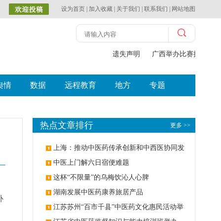
设为首页
|
加入收藏
|
关于我们
|
联系我们
|
网站地图
遗失声明
广西举办比赛探索中（
舆情
数据
远程教育
地方
专题
热点文章排行
更多 >>
上海：推动中医药传承创新和中西医协同发
展
中医上门解六日宿便难题
这杯“不限量”的乌梅饮沁人心脾
、
湖南发展中医药康养旅居产品
补
江苏苏州“百市千县”中医药文化惠民活动举