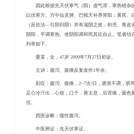
因此根据先天伏寒气（阳）虚气滞，寒热错杂的
以伏寒方。方中仙灵脾、巴戟天补养肾阳；黄芪、
（反佐法—引阳归阴）并有滋阴之效；枳壳、青皮
阴阳，平调寒热。使阴阳调和而其症自止。笔者结
列举如下。
栗某，女，47岁 2009年7月27日初诊。
主诉：腹泻、腹痛反复发作1年余。
刻症：腹泻、腹痛，2~7次/日，溏泄不调，脐
足心冷汗出，心烦，口干，善太息，后背痛，面色
弦。
西医诊断：慢性腹泻。
中医辨证：先天伏寒证。