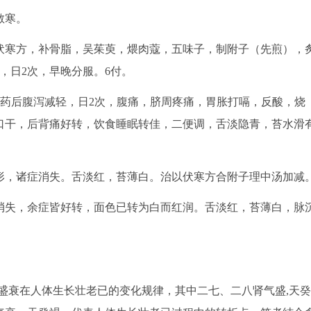
散寒。
寒方，补骨脂，吴茱萸，煨肉蔻，五味子，制附子（先煎），
l，日2次，早晚分服。6付。
7日。服药后腹泻减轻，日2次，腹痛，脐周疼痛，胃胀打嗝，反酸，烧
口干，后背痛好转，饮食睡眠转佳，二便调，舌淡隐青，苔水滑
成形，诸症消失。舌淡红，苔薄白。治以伏寒方合附子理中汤加减
嗝消失，余症皆好转，面色已转为白而红润。舌淡红，苔薄白，脉
衰在人体生长壮老已的变化规律，其中二七、二八肾气盛,天癸