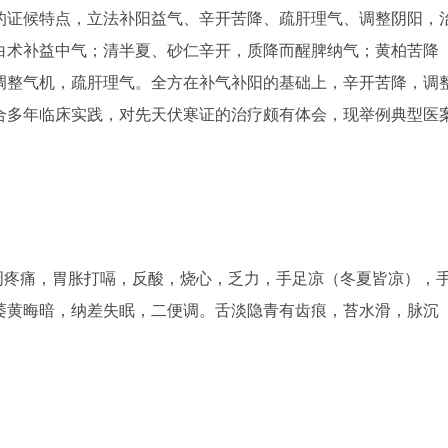
证候特点，立法补阳益气、辛开苦降、疏肝理气、调整阴阳，
白术补益中气；清半夏、砂仁辛开，质降而醒脾纳气；黄柏苦降
调整气机，疏肝理气。全方在补气补阳的基础上，辛开苦降，调
合多年临床实践，对先天伏寒证的治疗颇有体会，现举例典型医
周疼痛，胃胀打嗝，反酸，烧心，乏力，手足凉（冬夏皆凉），
萎黄晦暗，纳差失眠，二便调。舌淡隐青有齿痕，苔水滑，脉沉