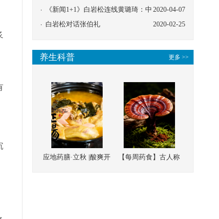
协同
《新闻1+1》白岩松连线黄璐琦：中
2020-04-07
医救治的临床效果
白岩松对话张伯礼
2020-02-25
炙
养生科普
更多 >>
有
。
沉
应地药膳·立秋 |酸爽开
【每周药食】古人称
胃，一口入魂！喝下
它为“仙草”，滋补强
这碗汤，滋阴润燥、
壮、培本固元
清热降火