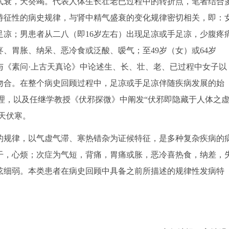
气衰，天癸竭。代表人体生长壮老已过程中的转折点，笔者结合
特征性的病史规律，与肾中精气盛衰的变化规律密切相关，即：
足凉；男患者从二八（即16岁左右）出现足凉或手足凉，少腹疼
疼、胃胀、纳呆、恶冷食或泛酸、嗳气；至49岁（女）或64岁
与《素问·上古天真论》中论述生、长、壮、老、已过程中女子以
吻合。在整个病史回顾过程中，足凉或手足凉伴随疾病发展的始
之理，以及任继学教授《伏邪探微》中阐发“伏邪即隐藏于人体之
天伏寒。
规律，以气虚气滞、寒热错杂为证候特征，是多种复杂疾病的
干，心烦；次症为气短，背痛，胃痛或胀，恶冷喜热食，纳差，
弦细弱。本类患者在病史回顾中具备之前所描述的规律性发病特