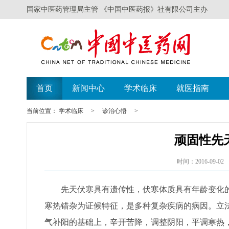
国家中医药管理局主管 《中国中医药报》社有限公司主办
首页
新闻中心
学术临床
就医指南
当前位置：
学术临床
>
诊治心悟
>
顽固性先
时间：2016-09-02
先天伏寒具有遗传性，伏寒体质具有年龄变化的
寒热错杂为证候特征，是多种复杂疾病的病因。立
气补阳的基础上，辛开苦降，调整阴阳，平调寒热