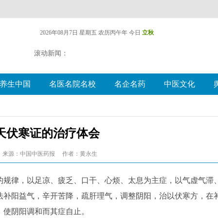
2026年08月7日 星期五
农历丙午年 今日
立秋
滚动新闻：
养生中国
名医名院名校
名企名药
中医文化
天伏寒证的治疗体会
来源：中国中医药报
作者：黄永生
规律，以足凉、疲乏、口干、心烦、太息为主症，以气虚气滞
法补阳益气，辛开苦降，疏肝理气，调整阴阳，治以伏寒方，在
，使阴阳调和而其症自止。