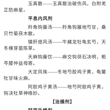
玉真散——玉真散治破伤风，白附羌
芷防麻星。
平息内风剂
羚角钩藤汤——羚角钩藤地芍甘，桑
贝竹菊茯木散。
镇肝熄风汤——牛赭龙牡龟玄芍，天
冬楝芽茵陈草。
天麻钩藤饮——麻交钩茯石决明，栀
芩膝仲益母寄。
大定风珠——冬地芍胶鸡子黄，龟鳖
牡甘味火麻。
阿胶鸡子黄汤——地芍阿胶鸡子黄，
钩决牡草神络妙。
【治燥剂】