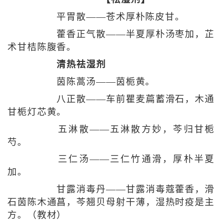
平胃散——苍术厚朴陈皮甘。
藿香正气散——半夏厚朴汤枣加，芷
术甘桔陈腹香。
清热祛湿剂
茵陈蒿汤——茵栀黄。
八正散——车前瞿麦萹蓄滑石，木通
甘栀灯芯黄。
五淋散——五淋散方妙，芩归甘栀
芍。
三仁汤——三仁竹通滑，厚朴半夏
加。
甘露消毒丹——甘露消毒蔻藿香，滑
石茵陈木通菖，芩翘贝母射干薄，湿热时疫是主
方。（教材）