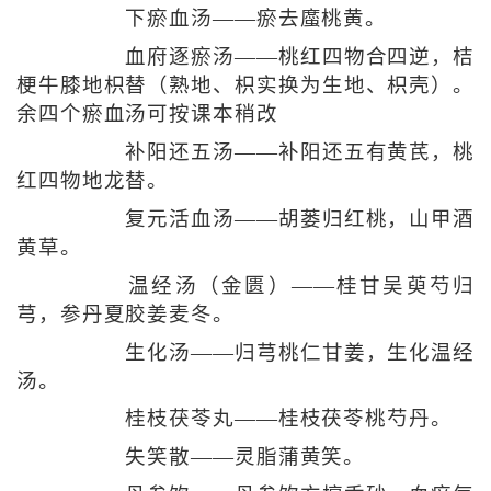
下瘀血汤——瘀去䗪桃黄。
血府逐瘀汤——桃红四物合四逆，桔
梗牛膝地枳替（熟地、枳实换为生地、枳壳）。
余四个瘀血汤可按课本稍改
补阳还五汤——补阳还五有黄芪，桃
红四物地龙替。
复元活血汤——胡蒌归红桃，山甲酒
黄草。
温经汤（金匮）——桂甘吴萸芍归
芎，参丹夏胶姜麦冬。
生化汤——归芎桃仁甘姜，生化温经
汤。
桂枝茯苓丸——桂枝茯苓桃芍丹。
失笑散——灵脂蒲黄笑。