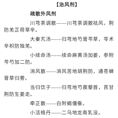
【治风剂】
疏散外风剂
川芎茶调散——川芎茶调散祛风，荆
防羌芷荷草辛。
大秦艽汤——归芎地芍膏芩草，苓术
辛枳防独羌。
小续命汤——续命麻黄汤加姜，参附
芩芍加二防。
消风散——消风苦地胡荆防，通苍蝉
膏草归蒡。
当归饮子——归芎地芍蒺藜首，芪甘
荆防生姜走。
牵正散——白附蝎僵蚕。
小活络丹——二乌地龙南乳没。