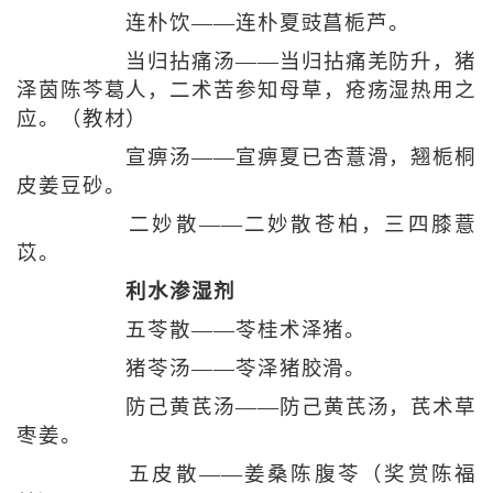
连朴饮——连朴夏豉菖栀芦。
当归拈痛汤——当归拈痛羌防升，猪
泽茵陈芩葛人，二术苦参知母草，疮疡湿热用之
应。（教材）
宣痹汤——宣痹夏已杏薏滑，翘栀桐
皮姜豆砂。
二妙散——二妙散苍柏，三四膝薏
苡。
利水渗湿剂
五苓散——苓桂术泽猪。
猪苓汤——苓泽猪胶滑。
防己黄芪汤——防己黄芪汤，芪术草
枣姜。
五皮散——姜桑陈腹苓（奖赏陈福