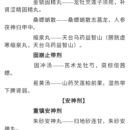
金锁固精丸——龙牡芡莲子须苑，补
肾涩精固精丸。
桑螵蛸散——桑螵蛸散志菖龙，人参
茯神归甲中。
缩泉丸——天台乌药益智山（膀胱虚
寒缩泉丸，天台乌药益智山）。
固崩止带剂
固冲汤——芪术龙牡芍，萸棕倍茜
螵。
易黄汤——山药芡莲柏前果，湿热带
下脾肾弱。
【安神剂】
重镇安神剂
朱砂安神丸——归地砂连甘，朱砂安
神丸。