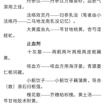
丹参饮——丹参饮方檀香砂，血瘀气
滞用之佳。
活络效灵丹——归参乳没（笔者由小
活络丹——二乌地龙南乳没记忆）。
大黄䗪虫丸——芩甘地桃黄，杏芍漆
蛭虻。
止血剂
十灰散——两蓟两叶两根两皮栀藕
黄。
咳血方——咳血方用海浮姜，青黛蒌
仁栀诃藏。
小蓟饮子——小蓟饮子藕蒲黄，导赤
（散）滑石归栀强。
槐花散——芥穗柏枳槐。黄土汤——
芩甘地胶术附黄。