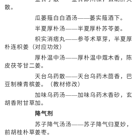
散。
瓜蒌薤白白酒汤——蒌实薤酒下。
半夏厚朴汤——半夏厚朴苏苓姜。
枳实消痞丸——参苓术草芽，半夏厚
朴连枳姜（对应功效）
厚朴温中汤——厚朴温中蔻木香，陈
皮茯苓甘二姜。
天台乌药散——天台乌药木茴香，巴
豆制楝青槟姜。（教材修改）
加味乌药汤——加味乌药木香砂，玄
胡香附甘草加。
降气剂
苏子降气汤汤——苏子降气归夏妙，
前胡桂朴草姜枣。