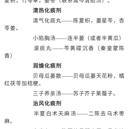
夏枳，竹苓草，姜枣（联系蒿芩清胆汤）。
清热化痰剂
清气化痰丸——陈夏枳，蒌星芩，杏
苓姜。
小陷胸汤——连半蒌（或者半黄瓜）
滚痰丸——芩黄礞沉香（秦皇蒙陈
香）
润燥化痰剂
贝母瓜蒌散——贝母瓜蒌天花粉，橘
红茯苓加桔梗。
三子养亲汤——苏子芥子莱菔子。
治风化痰剂
半夏白术天麻汤——二陈去乌术枣
麻。