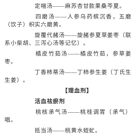
定喘汤——麻苏杏甘款果桑芩夏。
四磨汤——人参乌药槟沉香，五磨
（饮子）枳实六磨黄。
旋覆代赭汤——旋赭参夏草姜枣（联
系小柴胡、三泻心汤等记忆）。
橘皮竹茹汤——橘皮竹茹，参草姜
枣。
丁香柿蒂汤——丁柿参生姜（丁氏生
生姜）。
【理血剂】
活血祛瘀剂
桃核承气汤——桃桂调胃（承气）
唱。
抵当汤——桃黄水蛭虻。