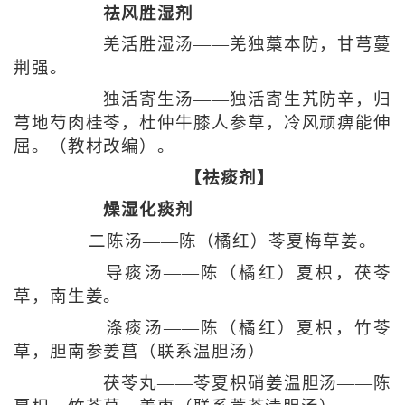
祛风胜湿剂
羌活胜湿汤——羌独藁本防，甘芎蔓
荆强。
独活寄生汤——独活寄生艽防辛，归
芎地芍肉桂苓，杜仲牛膝人参草，冷风顽痹能伸
屈。（教材改编）。
【祛痰剂】
燥湿化痰剂
二陈汤——陈（橘红）苓夏梅草姜。
导痰汤——陈（橘红）夏枳，茯苓
草，南生姜。
涤痰汤——陈（橘红）夏枳，竹苓
草，胆南参姜菖（联系温胆汤）
茯苓丸——苓夏枳硝姜温胆汤——陈