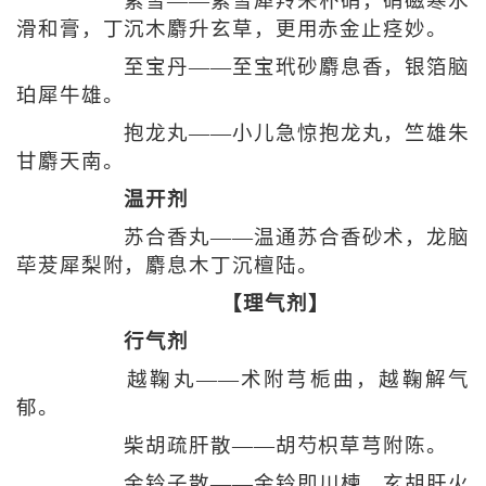
紫雪——紫雪犀羚朱朴硝，硝磁寒水
滑和膏，丁沉木麝升玄草，更用赤金止痉妙。
至宝丹——至宝玳砂麝息香，银箔脑
珀犀牛雄。
抱龙丸——小儿急惊抱龙丸，竺雄朱
甘麝天南。
温开剂
苏合香丸——温通苏合香砂术，龙脑
荜茇犀梨附，麝息木丁沉檀陆。
【理气剂】
行气剂
越鞠丸——术附芎栀曲，越鞠解气
郁。
柴胡疏肝散——胡芍枳草芎附陈。
金铃子散——金铃即川楝，玄胡肝火