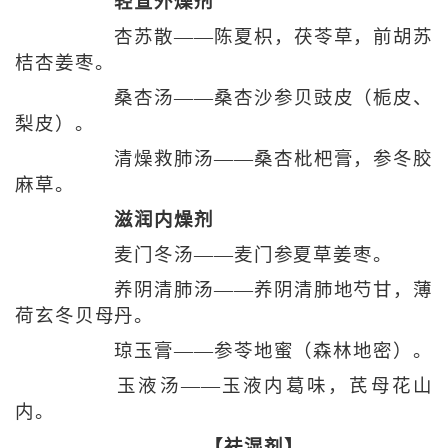
轻宣外燥剂
杏苏散——陈夏枳，茯苓草，前胡苏
桔杏姜枣。
桑杏汤——桑杏沙参贝豉皮（栀皮、
梨皮）。
清燥救肺汤——桑杏枇杷膏，参冬胶
麻草。
滋润内燥剂
麦门冬汤——麦门参夏草姜枣。
养阴清肺汤——养阴清肺地芍甘，薄
荷玄冬贝母丹。
琼玉膏——参苓地蜜（森林地密）。
玉液汤——玉液内葛味，芪母花山
内。
【祛湿剂】