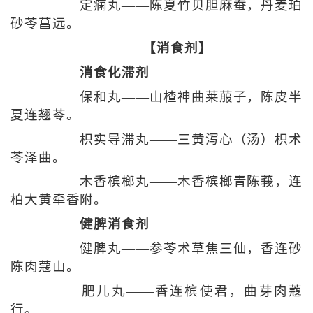
定痫丸——陈夏竹贝胆麻蚕，丹麦珀
砂苓菖远。
【消食剂】
消食化滞剂
保和丸——山楂神曲莱菔子，陈皮半
夏连翘苓。
枳实导滞丸——三黄泻心（汤）枳术
苓泽曲。
木香槟榔丸——木香槟榔青陈莪，连
柏大黄牵香附。
健脾消食剂
健脾丸——参苓术草焦三仙，香连砂
陈肉蔻山。
肥儿丸——香连槟使君，曲芽肉蔻
行。