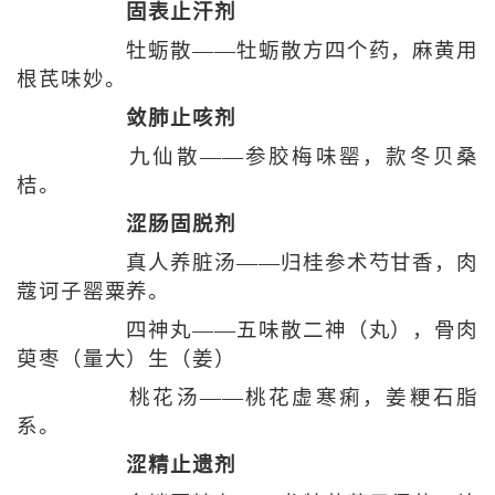
固表止汗剂
牡蛎散——牡蛎散方四个药，麻黄用
根芪味妙。
敛肺止咳剂
九仙散——参胶梅味罂，款冬贝桑
桔。
涩肠固脱剂
真人养脏汤——归桂参术芍甘香，肉
蔻诃子罂粟养。
四神丸——五味散二神（丸），骨肉
萸枣（量大）生（姜）
桃花汤——桃花虚寒痢，姜粳石脂
系。
涩精止遗剂