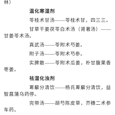
林）
温化寒湿剂
苓桂术甘汤——苓桂术甘，四三三。
甘草干姜茯苓白术汤（肾著汤）——
甘姜苓术汤。
真武汤——苓附术芍姜。
附子汤——苓附术芍参。
实脾散——苓附术瓜姜，朴甘腹果香
枣姜。
祛湿化浊剂
萆薢分清饮——杨氏萆薢分清饮，益
智菖蒲乌药停。
完带汤——胡芍陈皮草，芥穗二术参
车药。