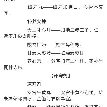
磁朱丸——磁朱加神曲，心肾不交
宜。
补养安神
天王补心丹——归地三参二冬、仁，
远苓朱砂龙眼梗。
酸枣仁汤——酸甘母苓芎。
甘麦大枣汤——脏躁麦枣甘
养心汤——参芪归芎二仁桂，苓神半
夏甘志味。
【开窍剂】
凉开剂
安宫牛黄丸——安宫牛黄芩连栀，雄
朱犀郁珍麝冰，金箔为衣解毒宜。