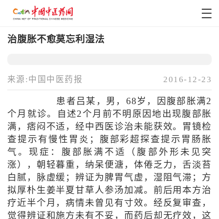
治腹胀不愈莫忘利湿法
来源:中国中医药报
2016-12-23
患者吕某，男，68岁，因腹部胀满2
个月就诊。自述2个月前不明原因地出现腹部胀
满，痞闷不适，经中西医诊治未能获效。胃镜检
查提示有慢性胃炎；腹部彩超探查提示胃肠胀
气。现症：腹部胀满不适（腹部外形未见突
涨），朝轻暮重，纳呆便溏，体倦乏力，舌淡苔
白腻，脉虚缓；辨证为脾胃气虚，湿阻气滞；方
拟厚朴生姜半夏甘草人参汤加减。前后用本方治
疗近半个月，病情未曾见有寸效。经反复审查，
觉得辨证和施方未有不妥，而药后却无疗效，这