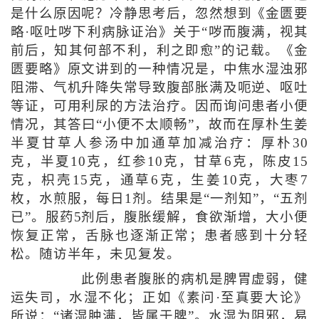
是什么原因呢？冷静思考后，忽然想到《金匮要
略·呕吐哕下利病脉证治》关于“哕而腹满，视其
前后，知其何部不利，利之即愈”的记载。《金
匮要略》原文讲到的一种情况是，中焦水湿浊邪
阻滞、气机升降失常导致腹部胀满及呃逆、呕吐
等证，可用利尿的方法治疗。因而询问患者小便
情况，其答曰“小便不太顺畅”，故而在厚朴生姜
半夏甘草人参汤中加通草加减治疗：厚朴30
克，半夏10克，红参10克，甘草6克，陈皮15
克，枳壳15克，通草6克，生姜10克，大枣7
枚，水煎服，每日1剂。结果是“一剂知”，“五剂
已”。服药5剂后，腹胀缓解，食欲渐增，大小便
恢复正常，舌脉也逐渐正常；患者感到十分轻
松。随访半年，未见复发。
此例患者腹胀的病机是脾胃虚弱，健
运失司，水湿不化；正如《素问·至真要大论》
所说：“诸湿肿满，皆属于脾”。水湿为阴邪，易