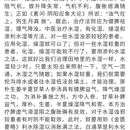
阻气机，致升降失常，气机不利，腹胀痞满随
生；正如《素问·阴阳应象大论》所说：“浊气在
上，则生月真 胀”。据此，治疗法则应为健脾祛
湿，理气降浊。中医治疗水湿，有化湿、燥湿和
渗利水湿等方法。对一些水湿浊邪较轻的患者，
应用化湿、燥湿就可以了；但对一些水湿较重的
患者，化湿、燥湿可能就不行了，要用渗利水湿
之法。这就好比我们治理田地里的水湿一样，水
湿较少时，只要太阳出来照射一下，空气一流
通，水湿之气随散；如果水湿较重，我们就需要
挖沟排水或者往水湿低洼处填土，才能治理。厚
朴生姜半夏甘草人参汤具有健脾益气、降气燥湿
之功， 为消补兼施之剂。方中人参、甘草补脾
益气，厚朴、生姜、半夏燥湿降气和胃。本方治
疗脾虚气滞湿阻之腹胀确有良效，对于水湿浊邪
较重者有时则不能取效。此时，就要用到《金匮
要略》利水除湿以消胀满之法。白通草是利水化