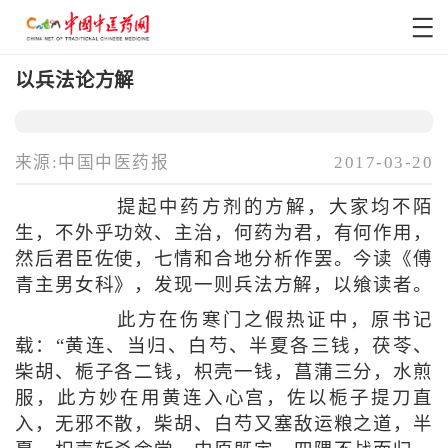
以兵法论方解
来源:中国中医药报
2017-03-20
提起中药方剂的方解，大家均不陌
生，不外乎功效、主治，何药为君，有何作用，
然后君臣佐使，七情和合地分析作罢。今读《傅
青主男女科》，发现一则兵法方解，以飨读者。
此方在伤寒门之假热证中，原书记
载：“黄连、当归、白芍、半夏各三钱，茯苓、
柴胡、栀子各二钱，枳壳一钱，菖蒲三分，水煎
服，此方妙在用黄连入心宫，佐以栀子提刀直
入，无邪不散，柴胡、白芍又塞敌运粮之道，半