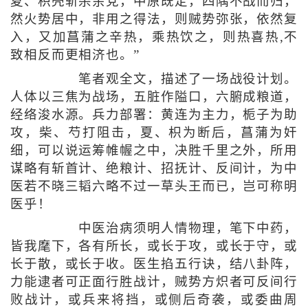
夏、枳壳斩杀余党，中原既定，四隅不战而归，
然火势居中，非用之得法，则贼势弥张，依然复
入，又加菖蒲之辛热，乘热饮之，则热喜热,不
致相反而更相济也。”
笔者观全文，描述了一场战役计划。
人体以三焦为战场，五脏作隘口，六腑成粮道，
经络浚水源。兵力部署：黄连为主力，栀子为助
攻，柴、芍打阻击，夏、枳为断后，菖蒲为奸
细，可以说运筹帷幄之中，决胜千里之外，所用
谋略有斩首计、绝粮计、招抚计、反间计，为中
医若不晓三韬六略不过一草头王而已，岂可称明
医乎！
中医治病须明人情物理，笔下中药，
皆我麾下，各有所长，或长于攻，或长于守，或
长于散，或长于收。医生掐五行诀，结八卦阵，
力能逮者可正面行胜战计，贼势方炽者可反间行
败战计，或兵来将挡，或侧后奇袭，或委曲周