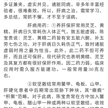
多证兼夹，虚实并见，诸脏同病，非多年丰富经
验者，很难奏效。所以，肝病之治，需常学习、
多总结，常抓不懈，才不至于误病。
肝病用药：①养肝保肝常用灵芝、黄
精。肝病日久常耗伤人体正气，致五脏虚弱。陈
宝贵说：灵芝、黄精二药皆有安五脏六腑、补五
劳七伤之功，对于肝病日久耗伤正气，致时诸脏
虚弱时用之最为恰当。此外，此二药不但可养
肝，而且还可保肝。现代研究也表明黄精、灵芝
及其复方都有很好保肝作用。因二药力弱，临床
应用时需久服方能建功。一般常用量30克左
右。
②软坚散结常用鳖甲、龟板、山甲。
肝硬化患者中后期常出现胁下肿块，其“癥瘕”
“积聚”范畴。对于此病，陈宝贵常在方中加入鳖
甲、龟板、醋山甲一种或两种以软坚散结，收效