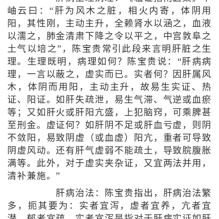
岫云曰：“肝为风木之脏，相火内寄，体阴用
阳，其性刚，主动主升，全赖肾水以涵之，血液
以濡之，肺金清肃下降之令以平之，中宫敦阜之
土气以培之”，陈宝贵常引此段来言明肝脏之生
理。生理既明，病理如何？陈宝贵说：“肝病病
理，一言以蔽之，虚实而已。实者何？因肝属风
木，体阴而用阳，主动主升，故易生实证、热
证、阳证。如肝失疏泄，易生气滞、气逆或血瘀
等；又如肝火或肝阳亢盛，上犯脑窍，可乘脾甚
至刑金。虚证何？如肝阴不足或肝血亏虚，则阴
不敛阳，易致阴虚（或血虚）阳亢，重者可导致
阴虚风动。还有肝气虚弱不能疏土，导致脘腹胀
满等。此外，对于虚实夹杂证，又宜两法并用，
清补兼施。”
肝病治法：陈宝贵指出，肝病治法繁
多，扼其要为：实者宜泻，虚者宜养，亢者宜
潜，郁者宜疏。实者宜泻是指对于肝病实证如肝