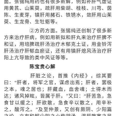
面。张锡纯用药也有很多新解，例如补肝气虚证
用黄芪、山茱萸，疏肝用柴胡、桂枝、川芎、茵
陈、生麦芽，镇肝用赭石、铁锈水，敛肝用山茱
萸、生龙骨、生牡蛎等。
②方药方面。张锡纯还创制了很多新
方来治疗肝病，例如用新拟和肝丸来治疗肝脾不
和证，用培脾疏肝汤治疗木郁克土证，用金铃泻
肝汤治疗肝郁血瘀证，还有用镇肝熄风汤治疗肝
阳上亢导致的类中风证等等。
陈宝贵心解
肝脏之论，首推《内经》，综其要
曰：“肝者，将军之官，谋虑出焉；肝者，罢极
之本，魂之居也；肝藏血，血舍魂；土得木而
达；诸风掉眩，皆属于肝。”又曰：“肝苦急，急
食甘以缓之；肝欲散，急食辛以散之，用辛补
之，酸泻之。”及至仲景，又创有厥阴、少阳篇