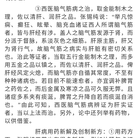
③西医脑气筋病之治，取金能制木之
理，佐以清肝、润肝之品。张锡纯说：“举凡惊
痫、癫狂、眩晕、脑充血诸证西人所谓脑气筋
者，皆与肝经有涉。盖人之脑气筋发源于肾，而
分派于督脉，系淡灰色之细筋。肝原主筋，肝又
为肾行气，故脑气筋之病实与肝脏有密切关系
也。治此等证者，当取五行金能制木之理，而多
用五金之品以镇之，而佐以清肝、润肝之品。俾
肝经风定火熄，而脑气筋亦自循其常度，不至有
种种诸病也。若目前不能速愈者，亦宜调补脾胃
之药佐之，而后金属及寒凉之品可久服无弊。且
诸症多系夹有痰涎，脾胃之升降自若而痰涎自消
也。”由此可知，西医脑气筋病辨证为肝实证
者，当以上法而治。另外，论中还列举有药物，
以供借鉴。
肝病用药新解及创制新方：①用药方