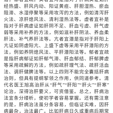
经热盛、肝风内动、阳证黄疸、肝胆湿热、瘀血
阻滞、水湿停聚等采用攻泻的方法，例如清泻肝
火法、凉肝熄风法、清利湿热法等。虚者宜补是
指对于肝病虚证如肝阴不足、肝血亏虚、肝气虚
弱等采用补养的方法，例如滋补肝阴法、养血柔
肝法、补气养肝法等。亢者宜潜是指对于肝阳上
亢证如阴虚阳亢、上盛下虚等采用平肝潜阳的方
法，例如养阴熄风法、平肝潜阳法等。郁者宜疏
是指肝病郁证如肝郁气滞、肝血郁结、肝郁脾虚
等采用疏解的方法，例如疏肝理气法、疏肝活血
法、调肝健脾法等。以上四则不能完全囊括肝病
治则，但具有提纲挈领之作用，供同道参考。清
代名医王旭高治肝从“肝气”“肝阳”“肝火”“肝寒”
论治，深得治肝要义，可资借鉴。总之，肝病治
法宜条分缕析，使初学者容易掌握。还有需注意
的是，肝病治法虽分条容易，但临证实难，因肝
病最杂，治法最广。比如肝病日久或重病后期常