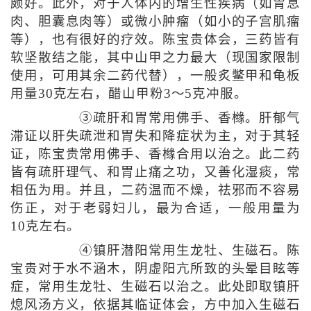
颇好。此外，对于人体内的增生性疾病（如胃息
肉、胆囊息肉等）或微小肿瘤（如小的子宫肌瘤
等），也有很好的疗效。陈宝贵体会，三药皆有
软坚散结之能，其中山甲之力最大（现国家限制
使用，可用其余二药代替），一般炙鳖甲和龟板
用量30克左右，醋山甲粉3～5克冲服。
③疏肝和胃常用佛手、香橼。肝郁气
滞证以肝失疏泄和胃失和降症状为主，对于其轻
证，陈宝贵常用佛手、香橼合用以治之。此二药
皆有疏肝理气、和胃止痛之功，又善化湿痰，常
相伍为用。并且，二药温而不燥，祛邪而不容易
伤正，对于老弱妇儿，最为合适，一般用量为
10克左右。
④镇肝潜阳常用生龙牡、生磁石。陈
宝贵对于水不涵木，阴虚阳亢所致的头晕目眩等
症，常用生龙牡、生磁石以治之。此处即取镇肝
熄风汤方义，依据其临证体会，方中加入生磁石