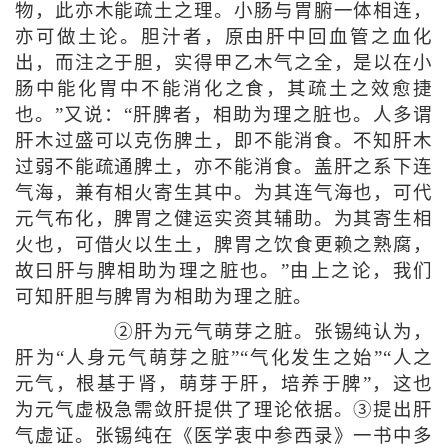
物，此亦木能疏土之理。小肠与胃腑一体相连，
亦可做土论。胆汁者，原由肝中回血管之血化
出，而注之于胆，实得甲乙木气之全，是以在小
肠中能化胃中不能消化之食，其疏土之效愈捷
也。”又说：“肝脾者，相助为理之脏也。人多谓
肝木过盛可以克伤脾土，即不能消食。不知肝木
过弱不能疏通脾土，亦不能消食。盖肝之系下连
气海，兼有相火寄生其中。为其连气海也，可代
元气布化，脾胃之健运实资其辅助。为其寄生相
火也，可借火以生土，脾胃之饮食更赖之熟腐，
故曰肝与脾相助为理之脏也。”由上之论，我们
可知肝胆与脾胃为相助为理之脏。
②肝为元气萌芽之脏。张锡纯认为，
肝为“人身元气萌芽之脏”“气化发生之始”“人之
元气，根基于肾，萌芽于肝，培养于脾”，这也
为元气虚极急需敛肝提供了理论依据。③提出肝
气虚证。张锡纯在《医学衷中参西录》一书中多