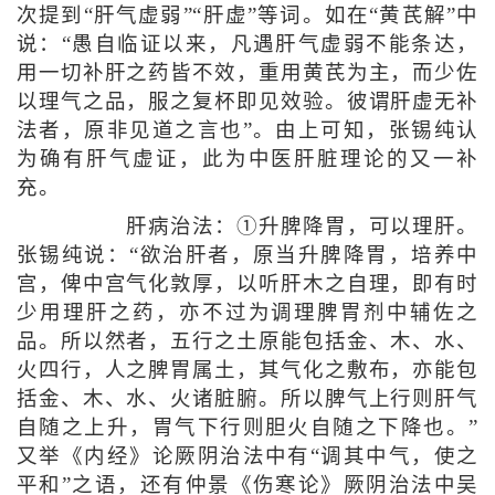
次提到“肝气虚弱”“肝虚”等词。如在“黄芪解”中
说：“愚自临证以来，凡遇肝气虚弱不能条达，
用一切补肝之药皆不效，重用黄芪为主，而少佐
以理气之品，服之复杯即见效验。彼谓肝虚无补
法者，原非见道之言也”。由上可知，张锡纯认
为确有肝气虚证，此为中医肝脏理论的又一补
充。
肝病治法：①升脾降胃，可以理肝。
张锡纯说：“欲治肝者，原当升脾降胃，培养中
宫，俾中宫气化敦厚，以听肝木之自理，即有时
少用理肝之药，亦不过为调理脾胃剂中辅佐之
品。所以然者，五行之土原能包括金、木、水、
火四行，人之脾胃属土，其气化之敷布，亦能包
括金、木、水、火诸脏腑。所以脾气上行则肝气
自随之上升，胃气下行则胆火自随之下降也。”
又举《内经》论厥阴治法中有“调其中气，使之
平和”之语，还有仲景《伤寒论》厥阴治法中吴