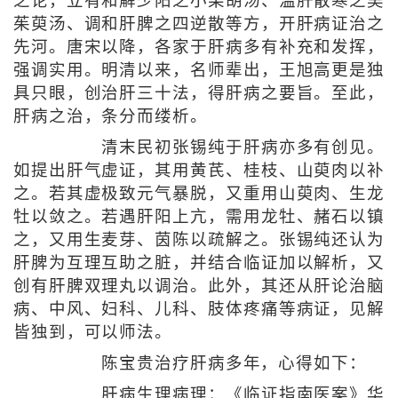
之论，立有和解少阳之小柴胡汤、温肝散寒之吴
茱萸汤、调和肝脾之四逆散等方，开肝病证治之
先河。唐宋以降，各家于肝病多有补充和发挥，
强调实用。明清以来，名师辈出，王旭高更是独
具只眼，创治肝三十法，得肝病之要旨。至此，
肝病之治，条分而缕析。
清末民初张锡纯于肝病亦多有创见。
如提出肝气虚证，其用黄芪、桂枝、山萸肉以补
之。若其虚极致元气暴脱，又重用山萸肉、生龙
牡以敛之。若遇肝阳上亢，需用龙牡、赭石以镇
之，又用生麦芽、茵陈以疏解之。张锡纯还认为
肝脾为互理互助之脏，并结合临证加以解析，又
创有肝脾双理丸以调治。此外，其还从肝论治脑
病、中风、妇科、儿科、肢体疼痛等病证，见解
皆独到，可以师法。
陈宝贵治疗肝病多年，心得如下：
肝病生理病理：《临证指南医案》华