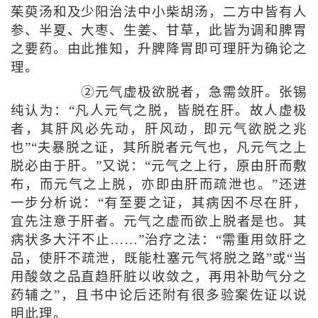
茱萸汤和及少阳治法中小柴胡汤，二方中皆有人
参、半夏、大枣、生姜、甘草，此皆为调和脾胃
之要药。由此推知，升脾降胃即可理肝为确论之
理。
②元气虚极欲脱者，急需敛肝。张锡
纯认为：“凡人元气之脱，皆脱在肝。故人虚极
者，其肝风必先动，肝风动，即元气欲脱之兆
也”“夫暴脱之证，其所脱者元气也，凡元气之上
脱必由于肝。”又说：“元气之上行，原由肝而敷
布，而元气之上脱，亦即由肝而疏泄也。”还进
一步分析说：“有至要之证，其病因不尽在肝，
宜先注意于肝者。元气之虚而欲上脱者是也。其
病状多大汗不止……”治疗之法：“需重用敛肝之
品，使肝不疏泄，既能杜塞元气将脱之路”或“当
用酸敛之品直趋肝脏以收敛之，再用补助气分之
药辅之”，且书中论后还附有很多验案佐证以说
明此理。