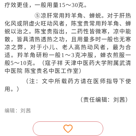
疗效更佳，一般用量15～30克。
⑤凉肝常用羚羊角、蝉蜕。对于肝热
化风或阴虚火旺动风者，陈宝贵常用羚羊角、蝉
蜕以治之。陈宝贵指出，二药性皆微寒，凉中能
散，皆具清热透热之功，且用量多时一般也无寒
凉之弊，对于小儿、老人高热动风者，最为合
适。羚羊角研粉一般1～3克冲服，蝉衣煎服一
般5～10克。（寇子祥 天津中医药大学附属武清
中医院 陈宝贵名中医工作室）
（注：文中所载药方请在医师指导下使
用。）
（责任编辑：刘茜）
编辑：刘茜