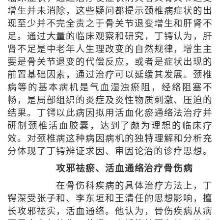
增生并未消除，这些疑问都提示颈椎病症状的出
现至少并不完全责之于骨关节退变增生和肝肾不
足。通过大量的临床观察和研究，丁锷认为，肝
肾不足是中老年人生理改变的自然规律，增生主
要是骨关节退变的代偿反应，或者是症状出现的
前置基础因素，通过治疗可以延缓其发展。颈椎
病等的基本病机是气血湿浊瘀阻，经络阻塞不
畅，是局部组织的炎症及炎性物质刺激、压迫的
结果。丁锷以此病因拟用活血化瘀通络法治疗并
研制颈椎活血胶囊，达到了颇为理想的临床疗
效。对颈椎病这种病因病机的独特理解和分析充
分体现了丁锷辨证求因、审因论治的诊疗思想。
攻邪祛瘀、活血通络治疗骨伤病
在骨伤科疾病的具体治疗方法上，丁
锷深受张子和、李东垣和王清任的思想影响，擅
长攻邪祛实，活血通络。他认为，骨伤疾病从病