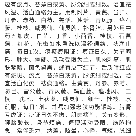
边有瘀点、苔薄白或黄、脉沉细或细数。治宜祛
风湿、活血通络为主。用制附片、黄芪、当归、
丹参、赤芍、白芍、羌活、独活、青风藤、络石
藤、桂枝、威灵仙、仙灵脾、补骨脂。另外用中
药五加皮、白芷、丁香、小茴香、桂枝、石菖
蒲、红花、花椒煎水熏洗以温经通络，祛寒止
痛，每日1次。痰瘀痹阻证：痹证日久，关节畸
形、肿大、僵硬、活动受限为主，肌肉刺痛，肌
肤紫暗，面色黧黑，或有皮下结节，舌质暗红或
有瘀斑、瘀点，苔薄白或黄，脉弦细或细涩。治
宜活血化瘀，祛痰通络。由黄芪、丹参、赤芍、
防己、雷公藤、青风藤、鸡血藤、追地风、 三
棱、 莪术、土茯苓、威灵仙、细辛、桂枝。水
煎服，每日1剂。并嘱加强患肢功能锻炼。脾肾
亏虚证：痹证日久不愈，肌肉瘦削，关节变形，
腰膝酸软，骨节烦痛，僵硬活动受限，筋脉拘
急，常伴乏力，纳差，眩晕，心悸，气短，脉细