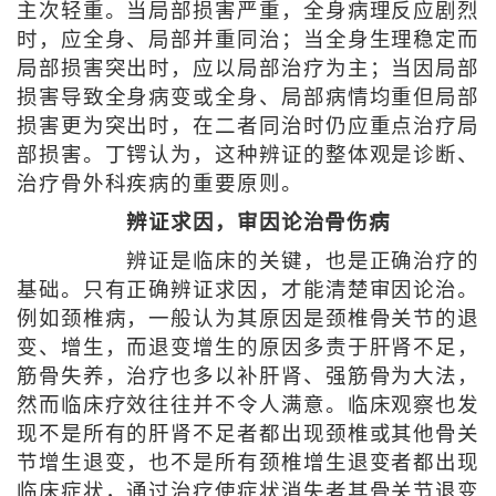
主次轻重。当局部损害严重，全身病理反应剧烈
时，应全身、局部并重同治；当全身生理稳定而
局部损害突出时，应以局部治疗为主；当因局部
损害导致全身病变或全身、局部病情均重但局部
损害更为突出时，在二者同治时仍应重点治疗局
部损害。丁锷认为，这种辨证的整体观是诊断、
治疗骨外科疾病的重要原则。
辨证求因，审因论治骨伤病
辨证是临床的关键，也是正确治疗的
基础。只有正确辨证求因，才能清楚审因论治。
例如颈椎病，一般认为其原因是颈椎骨关节的退
变、增生，而退变增生的原因多责于肝肾不足，
筋骨失养，治疗也多以补肝肾、强筋骨为大法，
然而临床疗效往往并不令人满意。临床观察也发
现不是所有的肝肾不足者都出现颈椎或其他骨关
节增生退变，也不是所有颈椎增生退变者都出现
临床症状，通过治疗使症状消失者其骨关节退变