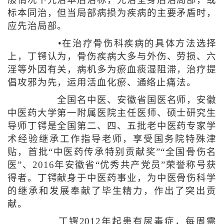
般情况下先治本后治标，先治全身后治局部，或
标本同治，但当局部病损为疾病的主要矛盾时，
应先治局部。
•在治疗骨伤科疾病的具体方法选择
上，丁锷认为，骨伤疾病大多与外伤、劳损、六
淫等外因有关，病机多为瘀血痰湿阻滞，治疗提
倡攻邪为先，运用活血化瘀、通络止痛法。
全国名中医、安徽省国医名师，安徽
中医药大学第一附属医院主任医师、硕士研究生
导师丁锷是全国第二、四、五批老中医药专家学
术经验继承工作指导老师，享受国务院特殊津
贴，首批“中医药传承特别贡献奖”“全国骨伤名
医”、2016年安徽省“优秀共产党员”荣誉称号获
得者。丁锷献身于中医药事业，为中医骨伤科学
的继承和发展奉献了毕生精力，作出了突出贡
献。
丁锷2012年起患有尿毒症，每周需