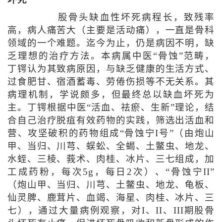
坏死
股骨头缺血性坏死病程长，致残率
高，病人痛苦大（主要是活动痛），一直是骨科
领域的一个难题。迄今为止，仍是病因不明，缺
乏理想的治疗方法。本病属中医“骨蚀”范畴，
丁锷认为其致病原因，与缺乏健康的生活方式、
过食肥甘、宿酒蓄毒、劳倦伤损等不无关系。其
病理机制，学说颇多，但最终总以缺血坏死为
主。丁锷根据中医“活血、祛瘀、生新”理论，结
合自己治疗脱疽有效药物的实践，筛选出活血和
营、攻坚破积的药物组成“骨蚀宁I号”（由炮山
甲、当归、川芎、蜈蚣、全蝎、土鳖虫、地龙、
水蛭、三棱、莪术、肉桂、冰片、三七组成，加
工成药粉，每次5g，每日2次）、“骨蚀宁II”
（炮山甲、当归、川芎、土鳖虫、地龙、龟板、
仙灵脾、鹿茸片、血竭、海星、肉桂、冰片、三
七），通过大量病例观察，对I、II、III期股骨