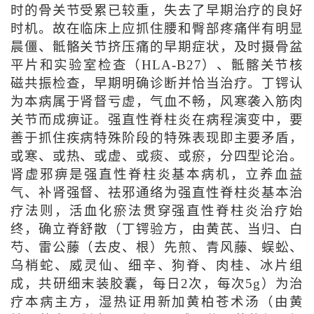
时的骨关节受累已较重，失去了早期治疗的良好
时机。故在临床上应抓住腰和臀部疼痛伴有明显
晨僵、骶骼关节挤压痛的早期症状，及时摄骨盆
平片和实验室检查（HLA-B27）、骶髂关节核
磁共振检查，早期明确诊断并恰当治疗。丁锷认
为本病属于肾督亏虚，气血不畅，风寒袭入筋肉
关节而成痹证。强直性脊柱炎在病程演变中，要
善于抓住疾病特殊阶段的特殊表现即主要矛盾，
或寒、或热、或虚、或痰、或瘀，分四型论治。
肾虚邪痹是强直性脊柱炎基本病机，立养血益
气、补肾强督、祛邪通络为强直性脊柱炎基本治
疗法则，活血化瘀法贯穿强直性脊柱炎治疗始
终，确立脊舒散（丁锷验方，由黄芪、当归、白
芍、雷公藤（去皮、根）先煎、青风藤、蜈蚣、
乌梢蛇、威灵仙、细辛、狗脊、肉桂、冰片组
成，共研细末装胶囊，每日2次，每次5g）为治
疗本病主方，湿热证用新加黄柏苍术汤（由黄