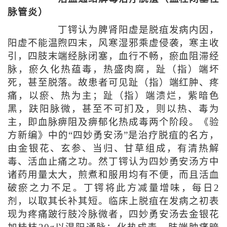
脉管炎）
丁锷认为脾肾阳虚是脱疽发病内因，
阳虚不能温煦四末，风寒湿邪乘虚侵袭，寒主收
引，四肢末端经脉闭塞，血行不畅，瘀血阻滞经
脉，瘀久化热蕴毒，热盛肉腐，趾（指）端坏
死，甚至脱落。故患者可见趾（指）端红肿、疼
痛，以瘀、热为主；趾（指）端溃烂，紫暗色
黑，趺阳脉微，甚至不可扪及，则以热、毒为
主，即血脉痹阻及痹郁化热成毒两个阶段。《验
方新编》中的“四妙勇安汤”是治疗脱疽的名方，
由金银花、玄参、当归、甘草组成，有清热解
毒、活血止痛之功。然丁锷认为四妙勇安汤方中
诸药用量太大，煎煮和服用均有不便，而且活血
破瘀之力不足。丁锷将此方减量增味，每日2
剂，以取其长补其短。临床上脱疽在发病之初表
现为疼痛跛行肢冷脉微者，四妙勇安汤去金银花