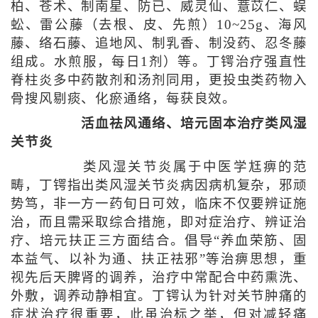
柏、苍术、制南星、防已、威灵仙、薏苡仁、蜈
蚣、雷公藤（去根、皮、先煎）10~25g、海风
藤、络石藤、追地风、制乳香、制没药、忍冬藤
组成。水煎服，每日1剂）等。丁锷治疗强直性
脊柱炎多中药散剂和汤剂同用，更投虫类药物入
骨搜风剔痰、化瘀通络，每获良效。
活血祛风通络、培元固本治疗类风湿
关节炎
类风湿关节炎属于中医学尪痹的范
畴，丁锷指出类风湿关节炎病因病机复杂，邪顽
势笃，非一方一药旬日可效，临床不仅要辨证施
治，而且需采取综合措施，即对症治疗、辨证治
疗、培元扶正三方面结合。倡导“养血荣筋、固
本益气、以补为通、扶正祛邪”等治痹思想，重
视先后天脾肾的调养，治疗中常配合中药熏洗、
外敷，调养动静相宜。丁锷认为针对关节肿痛的
症状治疗很重要，此虽治标之举，但对减轻痛