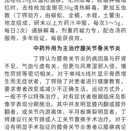
加桂枝20g以温阳通脉；化热成毒，肢端肿痛暗
红时，去桂枝加金银花30g清热解毒。更加五虫
散（丁锷验方，由蜈蚣、全蝎，水蛭，土鳖虫，
地龙组成，研末以上方药汁冲服，每次3～5g，
每日2次）通脉解毒，剂重药峻力专，配合汤药
服用，多年验证，每能获良效。
中药外用为主治疗膝关节骨关节炎
丁锷认为膝骨关节炎的病因虽与肝肾
不足、气血亏虚有关，但更与风寒湿邪入侵、慢
性劳损等密切相关。对于单纯X线片显示骨质增
生而无症状者，丁锷除了对患者进行健康教育，
要求患者改变或减少不正确生活、运动方式外，
一般不予以特殊治疗，对有症状者根据临床及影
像学表现分期施治。其中并发明显膝内翻或膝外
翻者，或关节内游离体、半月板撕裂明显者，丁
锷建议行关节镜或人工关节置换手术治疗。对于
没有明显手术指征的膝骨关节炎患者以膝痹病论