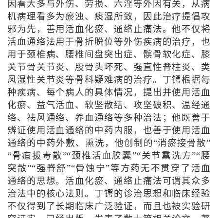
因看大多与外伤、劳损、六淫等外因有关，从病
机病理看多为瘀浊、痰湿所致，因此治疗提倡攻
邪为先，善用活血化瘀、通络止痛法。他不仅将
活血通络法用于骨折脱位等外伤疾病的治疗，也
用于颈椎病、腰椎间盘突出症、髌骨软化症、膝
关节骨关节炎、股骨头坏死、强直性脊柱炎、类
风湿性关节炎等骨科疑难病的治疗。丁锷根据每
种疾病、每个病人的具体情况，提出并使用活血
化瘀、益气活血、软坚散结、攻坚破积、温经通
络、祛风通络、养血通络等多种治法；他既善于
辨证使用活血通络的中药内服，也善于使用活血
通络的中药外敷、熏洗，他创制的“消瘀接骨散”
“骨疽拔毒散”“颈椎活血胶囊”“关节熏洗方”“腰
突散”“强脊舒”“骨蚀宁”等方药无不贯穿了活血
通络的思想。活血化瘀、通络止痛法可谓其众多
治法中的核心法则。丁锷的诊治思想和临床经验
不仅得到了长期临床广泛验证，而且也被实验研