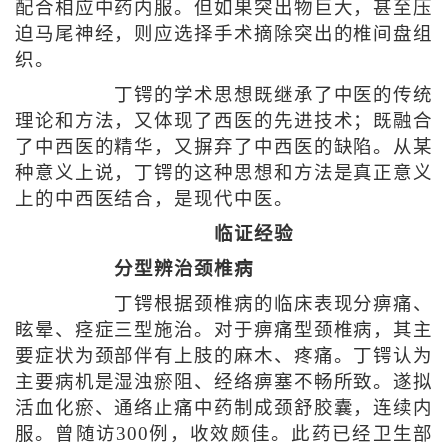
配合相应中药内服。但如果突出物巨大，甚至压
迫马尾神经，则应选择手术摘除突出的椎间盘组
织。
丁锷的学术思想既继承了中医的传统
理论和方法，又体现了西医的先进技术；既融合
了中西医的精华，又摒弃了中西医的缺陷。从某
种意义上说，丁锷的这种思想和方法是真正意义
上的中西医结合，是现代中医。
临证经验
分型辨治颈椎病
丁锷根据颈椎病的临床表现分痹痛、
眩晕、痉症三型施治。对于痹痛型颈椎病，其主
要症状为颈部伴有上肢的麻木、疼痛。丁锷认为
主要病机是湿浊瘀阻、经络痹塞不畅所致。遂拟
活血化瘀、通络止痛中药制成颈舒胶囊，连续内
服。曾随访300例，收效颇佳。此药已经卫生部