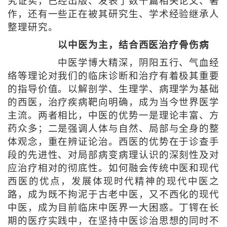
究证实，已经出版、发表了数十篇相关论文、著
作，还有一些正在被其研究生、学术经验继承人
整理研究。
以中医为主，结合西医治疗骨伤病
中医学博大精深，阴阳五行、气血经
络等理论对我们的临床诊断和治疗有着极其重要
的指导价值。以解剖学、生理学、病理学为基础
的西医，治疗疾病靶向明确，成为当今世界医学
主流。两者相比，中医的优势一是理论丰富、方
药众多；二是强调人体与自然、局部与全身的整
体观念，重在辨证论治。西医的优势在于诊查手
段的先进性、对局部病变病理认识的深刻性及对
应治疗相对的彻底性。如何融会传统中医和现代
西医的优点，发展体现时代精神的现代中医之
路，成为既不拘泥于古老中医，又不西化的现代
中医，成为目前临床中医界一大困惑。丁锷在长
期的医疗实践中，在坚持中医诊治思想的同时不