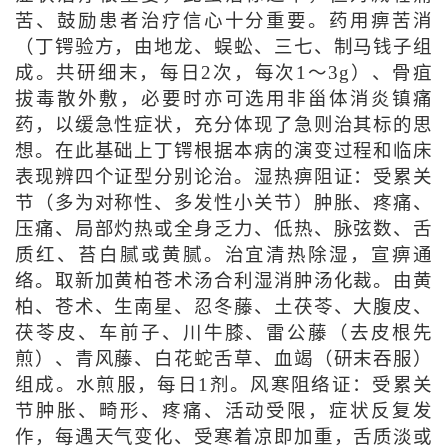
苦、鼓励患者治疗信心十分重要。药用痹苦消
（丁锷验方，由地龙、蜈蚣、三七、制马钱子组
成。共研细末，每日2次，每次1～3g）、骨疽
拔毒散外敷，必要时亦可选用非甾体消炎镇痛
药，以缓急性症状，充分体现了急则治其标的思
想。在此基础上丁锷根据本病的演变过程和临床
表现辨四个证型分别论治。湿热痹阻证：受累关
节（多为对称性、多发性小关节）肿胀、疼痛、
压痛、局部灼热或全身乏力、低热、脉弦数、舌
质红、苔白腻或黄腻。治宜清热除湿，宣痹通
络。取新加黄柏苍术汤合利湿消肿汤化裁。由黄
柏、苍术、生南星、忍冬藤、土茯苓、大腹皮、
茯苓皮、车前子、川牛膝、雷公藤（去皮根先
煎）、青风藤、白花蛇舌草、血竭（研末吞服）
组成。水煎服，每日1剂。风寒阻络证：受累关
节肿胀、畸形、疼痛、活动受限，症状反复发
作，每遇天气变化、受寒着凉即加重，舌质淡或