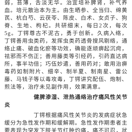
弱，苔薄，舌淡无华。治宜培补脾肾，补气养
血。培元散治本为主。由生晒参、全当归、绵黄
芪、杭白芍、云茯苓、陈皮、白术、女贞子、狗
脊、生地、枸杞。共研细末，每日2次，每次
5g。丁锷尊古不泥古，勇于创新。久病入络，
丁锷善用虫类药，发挥虫类药透骨搜风剔络，通
络止痛、破血化瘀等功效，确能逐顽痹起沉疴，
祛邪而不伤正；善用藤类等引经药，引药直达病
所，事半功倍；巧伍妙遣，善用药对；敢用治痹
毒药如制附片、细辛、制半夏、制南星、雷公
藤、马钱子等以毒攻毒，丁锷讲究配伍、炮制、
煎法等，治疗未见副作用，效果满意。
健脾渗湿、泄热通络治疗痛风性关节
炎
丁锷根据痛风性关节炎的发病症状急
缓分为急性发作期和缓解期。急性发作期患者主
要表现为突发下肢关节红肿灼痛，痛不可忍，状