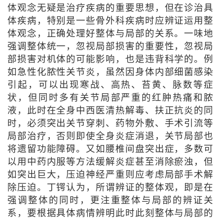
体观念无疑是治疗疾病的重要思想，但在诊治具
体疾病，特别是一些骨外科疾病时应辨证运用整
体观念，正确处理好整体与局部的关系。一味地
强调整体统一，忽视局部损害的重要性，忽视局
部损害对机体的可能影响，也是违背科学的。例
如急性化脓性关节炎，虽然因身体内部细菌感染
引起，可以出现寒战、高热、苔黄、脉数等症
状，但同时多有关节局部严重的红肿热痛和脓
液，此时在全身中西医清热解毒、扶正抗炎的同
时，必须突出关节穿刺、药物外敷、手术引流等
局部治疗，否则即使全身炎症消退，关节局部也
将遗留功能障碍。又如腰椎间盘突出症，多数可
以用中药内服等方法缓解炎症甚至消除瘀浊，但
如突出巨大，压迫神经严重则应考虑局部手术解
除压迫。丁锷认为，所谓辨证的整体观，即是在
强调整体的同时，更注重整体与局部的辨证关
系，要根据具体病情辨明此时此刻整体与局部的