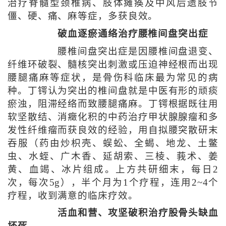
治疗脊髓型颈椎病、肢体瘫痪及中风后遗肢节
僵、硬、痛、麻等症，多获良效。
破血逐瘀通络治疗腰椎间盘突出症
腰椎间盘突出症是因腰椎间盘退变、
纤维环破裂、髓核突出刺激或压迫神经根而出现
腰腿痛麻等症状，是骨伤科临床最为常见的病
种。丁锷认为突出的椎间盘就是中医有形的顽痰
瘀浊，阻滞经络而致腰腿痛麻。丁锷根据既往用
软坚散结、消癥化积的中药治疗甲状腺腺瘤和多
发性纤维瘤而获良效的经验，用自拟腰突散研末
吞服（药由炒枳壳、蜈蚣、全蝎、地龙、土鳖
虫、水蛭、广木香、延胡索、三棱、莪术、姜
黄、血竭、冰片组成。上方共研细末，每日2
次，每次5g），半个月为1个疗程，连用2~4个
疗程，收到满意的临床疗效。
活血和营、攻坚破积治疗股骨头缺血