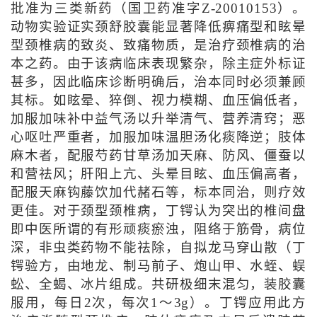
批准为三类新药（国卫药准字Z-20010153）。
动物实验证实颈舒胶囊能显著降低痹痛型和眩晕
型颈椎病的致炎、致痛物质，是治疗颈椎病的治
本之药。由于该病临床表现繁杂，除主症外标证
甚多，因此临床诊断明确后，治本同时必须兼顾
其标。如眩晕、猝倒、视力模糊、血压偏低者，
加服加味补中益气汤以升举清气、营养清窍；恶
心呕吐严重者，加服加味温胆汤化痰降逆；肢体
麻木者，配服芍药甘草汤加天麻、防风、僵蚕以
和营祛风；肝阳上亢、头晕目眩、血压偏高者，
配服天麻钩藤饮加代赭石等，标本同治，则疗效
更佳。对于颈型颈椎病，丁锷认为突出的椎间盘
即中医所谓的有形顽痰瘀浊，阻络于筋骨，病位
深，非虫类药物不能祛除，自拟龙马穿山散（丁
锷验方，由地龙、制马前子、炮山甲、水蛭、蜈
蚣、全蝎、冰片组成。共研极细末混匀，装胶囊
服用，每日2次，每次1～3g）。丁锷应用此方