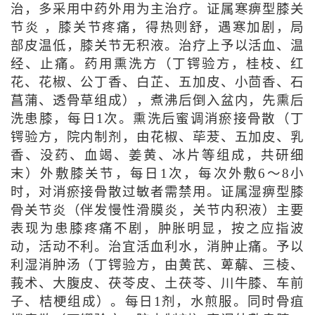
治，多采用中药外用为主治疗。证属寒痹型膝关
节炎 ，膝关节疼痛，得热则舒，遇寒加剧，局
部皮温低，膝关节无积液。治疗上予以活血、温
经、止痛。药用熏洗方（丁锷验方，桂枝、红
花、花椒、公丁香、白芷、五加皮、小茴香、石
菖蒲、透骨草组成），煮沸后倒入盆内，先熏后
洗患膝，每日1次。熏洗后蜜调消瘀接骨散（丁
锷验方，院内制剂，由花椒、荜茇、五加皮、乳
香、没药、血竭、姜黄、冰片等组成，共研细
末）外敷膝关节，每日1次，每次外敷6～8小
时，对消瘀接骨散过敏者需禁用。证属湿痹型膝
骨关节炎（伴发慢性滑膜炎，关节内积液）主要
表现为患膝疼痛不剧，肿胀明显，按之应指波
动，活动不利。治宜活血利水，消肿止痛。予以
利湿消肿汤（丁锷验方，由黄芪、萆薢、三棱、
莪术、大腹皮、茯苓皮、土茯苓、川牛膝、车前
子、桔梗组成）。每日1剂，水煎服。同时骨疽