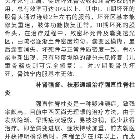
头坏死有止痛、促进坏死骨吸收和新骨形成的作
用，总有效率可达90%以上。其中I、II期坏死的
股骨头通过连续2年左右的服药，坏死区基本能
修复重建，肢体功能恢复正常。III期坏死的股
骨头，在治疗过程中，致密坏死骨及囊变透光
区，由疏松逐渐至骨密度均匀，囊变区模糊，最
后囊变消失，坏死骨与正常骨质密度一致，骨小
梁重新出现，只有轻度塌陷的部分未见修复（儿
童骨骼炎则可完全修复）。对IV期股骨头坏
死，骨蚀宁内服基本无效。
补肾强督、祛邪通络治疗强直性脊柱
炎
强直性脊柱炎是一种疑难顽症，致残
率颇高。目前中西医尚无理想的治疗方法，由于
发病隐渐、早期症状轻微，易被忽视，很少获得
治疗。即至病变进展、症状持续加重，前去就医
并获得明确诊断时，病程至少在1年以上，而此