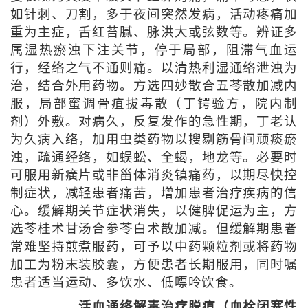
如针刺、刀割，多于夜间突然发病，活动疼痛加
重为主症，舌红苔腻、脉洪大或弦数等。辨证多
属湿热瘀浊下注关节，停于局部，阻滞气血运
行，经络之气不通则痛。以清热利湿通络泄浊为
治，结合外用药物。方选四妙散合五苓散加减内
服，局部蜜调骨疽拔毒散（丁锷验方，院内制
剂）外敷。对病久，反复发作的急性期，丁老认
为久病入络，加用虫类药物以搜剔筋骨间顽痰瘀
浊，疏通经络，如蜈蚣、全蝎，地龙等。必要时
可服用新癀片或非甾体消炎镇痛药，以期尽快控
制症状，减轻患者痛苦，增加患者治疗疾病的信
心。缓解期关节症状消失，以健脾促运为主，方
选苓桂术甘汤合参苓白术散加减。但缓解期患者
常难坚持煎煮服药，可予以中药颗粒剂或将药物
加工为粉末装胶囊，方便患者长期服用，同时嘱
患者适当运动、多饮水、低嘌呤饮食。
活血通络解毒治疗脱疽（血栓闭塞性