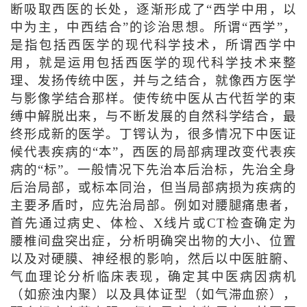
断吸取西医的长处，逐渐形成了“西学中用，以
中为主，中西结合”的诊治思想。所谓“西学”，
是指包括西医学的现代科学技术，所谓西学中
用，就是运用包括西医学的现代科学技术来整
理、发扬传统中医，并与之结合，就像西方医学
与影像学结合那样。使传统中医从古代哲学的束
缚中解脱出来，与不断发展的自然科学结合，最
终形成新的医学。丁锷认为，很多情况下中医证
候代表疾病的“本”，西医的局部病理改变代表疾
病的“标”。一般情况下先治本后治标，先治全身
后治局部，或标本同治，但当局部病损为疾病的
主要矛盾时，应先治局部。例如对腰腿痛患者，
首先通过病史、体检、X线片或CT检查确定为
腰椎间盘突出症，分析明确突出物的大小、位置
以及对硬膜、神经根的影响，然后以中医脏腑、
气血理论分析临床表现，确定其中医病因病机
（如瘀浊内聚）以及具体证型（如气滞血瘀），