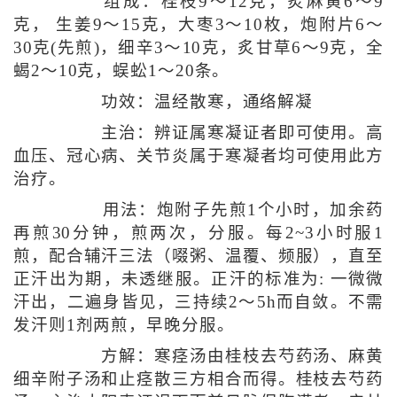
组成：桂枝9～12克，炙麻黄6～9
克， 生姜9～15克，大枣3～10枚，炮附片6～
30克(先煎)，细辛3～10克，炙甘草6～9克，全
蝎2～10克，蜈蚣1～20条。
功效：温经散寒，通络解凝
主治：辨证属寒凝证者即可使用。高
血压、冠心病、关节炎属于寒凝者均可使用此方
治疗。
用法：炮附子先煎1个小时，加余药
再煎30分钟，煎两次，分服。每2~3小时服1
煎，配合辅汗三法（啜粥、温覆、频服），直至
正汗出为期，未透继服。正汗的标准为: 一微微
汗出，二遍身皆见，三持续2～5h而自敛。不需
发汗则1剂两煎，早晚分服。
方解：寒痉汤由桂枝去芍药汤、麻黄
细辛附子汤和止痉散三方相合而得。桂枝去芍药