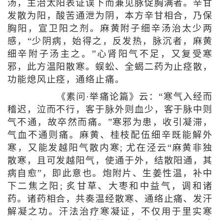
汤，主治太阳表证误下而兼见脉促胸满者。辛甘
发散为阳，酸苦通泄为阴，本方辛甘相合，乃保
胸阳，宣卫阳之剂。麻黄附子细辛汤治太少两
感，“少阴病，始得之，反发热，脉沉者，麻黄
细辛附子汤主之。”心肾阳气不足，又复受寒
邪，此方温阳散寒。蜈蚣、全蝎二药为止痉散，
功能熄风止痉，通络止痛。
《素问·举痛论篇》云：“寒气入经而
稽迟，泣而不行，客于脉外则血少，客于脉中则
气不通，故卒然而痛。”寒邪为患，收引凝滞，
气血不通则痛。麻黄、桂枝配伍细辛既能解外
寒，又能发越阳气散内寒; 尤在泾云“麻黄非独
散寒，且可发越阳气，使通于外，结散阳通，其
病自愈”，即此意也。炮附片、生姜性温，补中
下二焦之阳; 炙甘草、大枣和中益气，调和诸
药。诸药相合，共奏温经散寒、通络止痛、发汗
解凝之功。汗法治疗寒凝证，不仅用于里实寒