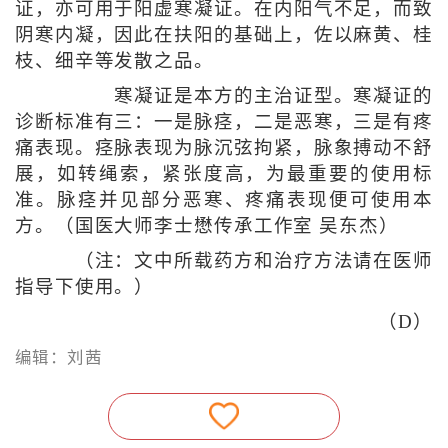
证，亦可用于阳虚寒凝证。在内阳气不足，而致
阴寒内凝，因此在扶阳的基础上，佐以麻黄、桂
枝、细辛等发散之品。
寒凝证是本方的主治证型。寒凝证的
诊断标准有三：一是脉痉，二是恶寒，三是有疼
痛表现。痉脉表现为脉沉弦拘紧，脉象搏动不舒
展，如转绳索，紧张度高，为最重要的使用标
准。脉痉并见部分恶寒、疼痛表现便可使用本
方。（国医大师李士懋传承工作室 吴东杰）
（注：文中所载药方和治疗方法请在医师
指导下使用。）
（D）
编辑：刘茜