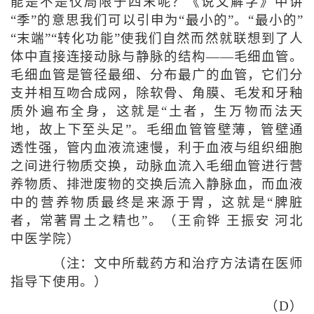
能是不是仅局限于四末呢？《说文解字》中讲
“季”的意思我们可以引申为“最小的”。“最小的”
“末端”“转化功能”使我们自然而然就联想到了人
体中直接连接动脉与静脉的结构——毛细血管。
毛细血管是管径最细、分布最广的血管，它们分
支并相互吻合成网，除软骨、角膜、毛发和牙釉
质外遍布全身，这就是“土者，生万物而法天
地，故上下至头足”。毛细血管管壁薄，管壁通
透性强，管内血液流速慢，利于血液与组织细胞
之间进行物质交换，动脉血流入毛细血管进行营
养物质、排泄废物的交换后流入静脉血，而血液
中的营养物质最终是来源于胃，这就是“脾脏
者，常著胃土之精也”。（王俞铧 王振安 河北
中医学院）
（注：文中所载药方和治疗方法请在医师
指导下使用。）
（D）