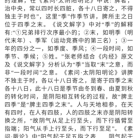
的理解，在《素问·太阴阳明论》中说:“脾者，
治中央，常以四时长四脏，各十八日寄之，不得
独主于时也”，这里“季”作季节讲，脾所主之日
位于四季之末。《说文解字》中对“季”的解释
有:“①兄弟排行次序最小的；②末，如明季（明
代末年）、季军（运动竞赛中的第三名）；③一
年的四分之一，如季度、季风；④一段时间，如
季节、季候；⑤姓。”张老师结合《内经》原文
及《说文解字》分析认为“季”当取“末”之意，而
非“一段时间”之意。《素问·太阴阳明论》讲脾
不独主于时，各以十八日寄之，是寄于四季之末
各十八日，此十八日是季节由冬到春、由夏到秋
的转化时间，是阴阳相互转化的过程，故“脾主
四季”是“脾主四季之末”。人与天地相参，在天
有四时，在人有四肢，人的四肢之末亦是阴阳转
换之所，“故阴气从足上行至头，而下行循臂至
指端；阳气从手上行至头，而下行至足”。《素
问·厥论》中“阳气起于足五指之表……阴气起于