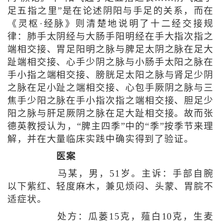
足五指之里”是在论述阴阳与手足的关系，而在
《灵枢·经脉》则清楚地说明了十二经交接规
律：肺手太阴经与大肠手阳明经在手大指次指之
端相交接、胃足阳明之脉与脾足太阴之脉在足大
趾端相交接、心手少阴之脉与小肠手太阳之脉在
手小指之端相交接、膀胱足太阳之脉与肾足少阴
之脉在足小趾之端相交接、心包手厥阴之脉与三
焦手少阳之脉在手小指次指之端相交接、胆足少
阳之脉与肝足厥阴之脉在足大趾相交接。故而张
德英教授认为，“脾主四季”中的“季”按季节来理
解，并在大量临床实践中确实得到了验证。
医案
马某，男，51岁。主诉：手部自腕
以下紫红、轻度麻木，兼见烦闷、头蒙、胃脘不
适症状。
处方：瓜蒌15克，薤白10克，生麦