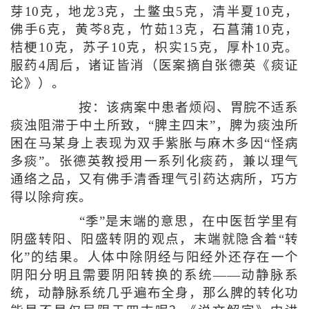
芽10克，地龙3克，土鳖虫5克，清半夏10克，
佛手6克，黄芩8克，竹茹13克，石菖蒲10克，
桔梗10克，苏子10克，枳实15克，厚朴10克。
服药4周后，诸证皆消（医案摘自张德英《痰证
论》）。
按：该病案中患者烦闷、胃脘不适系
痰浊阻滞于中土所致，“脾主四末”，脾为痰浊所
困在马某身上表现为双手紫胀与麻木多因“怪病
多痰”。张德英教授用一系列化痰药，兼以理气
通络之品，又有佛手清香理气引药达病所，巧方
得以除疴疾。
“季”是末端的意思，在中医哲学里有
阴盛转阳、阳盛转阴的观点，末端就隐含着“转
化”的结果。人体中除阴经与阳经外还存在一个
阴阳分明且需要阴阳转换的系统——动静脉系
统，动静脉系统几乎遍布全身，那么脾的转化功