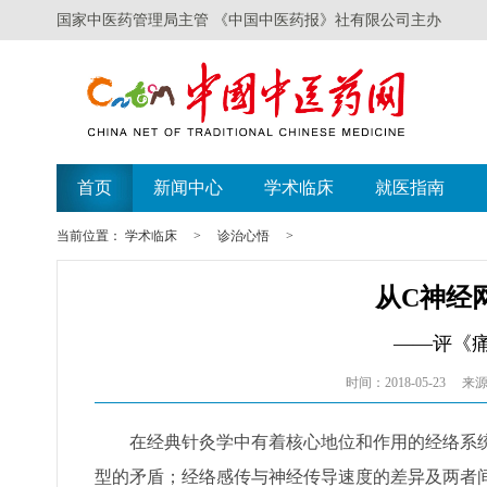
国家中医药管理局主管 《中国中医药报》社有限公司主办
首页
新闻中心
学术临床
就医指南
当前位置：
学术临床
>
诊治心悟
>
从C神经
——评《
时间：2018-05-23
来源
在经典针灸学中有着核心地位和作用的经络系统
型的矛盾；经络感传与神经传导速度的差异及两者