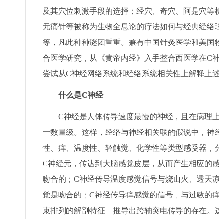
及其穴位刺激手段的选择；经穴、奇穴、阿是穴等
无痛针等被称为生物全息论的疗法如何与经典经络
等，凡此种种谜团重重。兼有中国针灸医学和美国
合医学研究，从《黄帝内经》入手整合西医学在C
尝试从C神经网络系统和经络系统相关性上解释上
什么是C神经
C神经是人体传导速度最慢的神经，且在病理上
一数量级。这样，经络与神经相关联的假说中，神
性、痒、温度性、轻触觉、化学性等类型感受器，
C神经元，传达到大脑感觉皮层，从而产生相应的
吻合的；C神经传导温度感觉信号与烧山火、透天
觉是吻合的；C神经传导痒感觉的信号，与过敏的
束排列的解剖特征，推导出跨轴突电传导的存在。