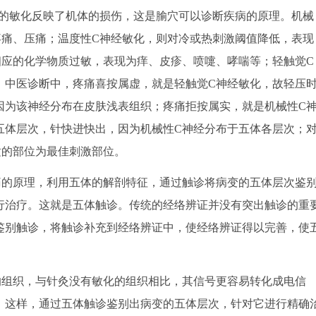
的敏化反映了机体的损伤，这是腧穴可以诊断疾病的原理。机械
疼痛、压痛；温度性C神经敏化，则对冷或热刺激阈值降低，表现
相应的化学物质过敏，表现为痒、皮疹、喷嚏、哮喘等；轻触觉C
。中医诊断中，疼痛喜按属虚，就是轻触觉C神经敏化，故轻压
因为该神经分布在皮肤浅表组织；疼痛拒按属实，就是机械性C
五体层次，针快进快出，因为机械性C神经分布于五体各层次；
适的部位为最佳刺激部位。
的原理，利用五体的解剖特征，通过触诊将病变的五体层次鉴
行治疗。这就是五体触诊。传统的经络辨证并没有突出触诊的重
鉴别触诊，将触诊补充到经络辨证中，使经络辨证得以完善，使
组织，与针灸没有敏化的组织相比，其信号更容易转化成电信
。这样，通过五体触诊鉴别出病变的五体层次，针对它进行精确