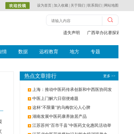
设为首页
|
加入收藏
|
关于我们
|
联系我们
|
网站地图
遗失声明
广西举办比赛探索中（壮
舆情
数据
远程教育
地方
专题
热点文章排行
更多 >>
上海：推动中医药传承创新和中西医协同发
展
中医上门解六日宿便难题
这杯“不限量”的乌梅饮沁人心脾
湖南发展中医药康养旅居产品
模
江苏苏州“百市千县”中医药文化惠民活动举
义