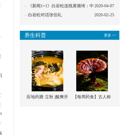
皮
协同
《新闻1+1》白岩松连线黄璐琦：中
2020-04-07
医救治的临床效果
白岩松对话张伯礼
2020-02-25
养生科普
更多 >>
分
通
能
织
、
穴
应地药膳·立秋 |酸爽开
【每周药食】古人称
维
胃，一口入魂！喝下
它为“仙草”，滋补强
中
这碗汤，滋阴润燥、
壮、培本固元
清热降火
传
病