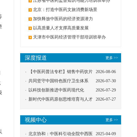
办
江苏省中医药监督知识与能力培训班举办
、
北京：打造中医药文旅消费新场景
等
加快释放中医药的经济资源潜力
整
以高质量人才支撑高质量发展
，
天津市中医药经济管理干部培训班举办
深度报道
更多 >>
【中医药普法专栏】销售中药饮片
2026-08-06
同
应告知煎服方法及注意事项
共同坚守中国特色医疗卫生体系
2026-07-30
械
以科技创新推进中医药现代化
2026-07-29
级
新时代中医药原创思维培育与人才
2026-07-27
发展路径探索
视频中心
更多 >>
以
北京协和：中医科引动全院中西医
2025-04-09