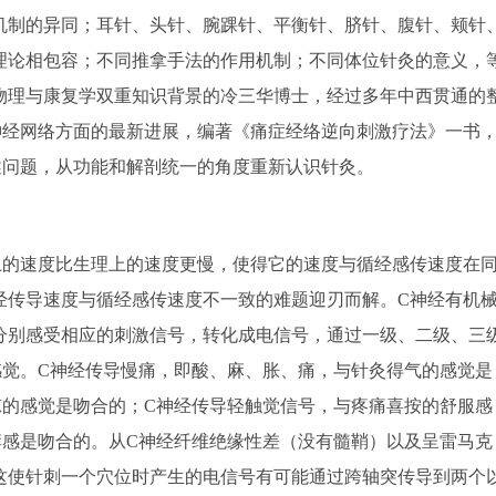
机制的异同；耳针、头针、腕踝针、平衡针、脐针、腹针、颊针
理论相包容；不同推拿手法的作用机制；不同体位针灸的意义，
物理与康复学双重知识背景的冷三华博士，经过多年中西贯通的
神经网络方面的最新进展，编著《痛症经络逆向刺激疗法》一书
述问题，从功能和解剖统一的角度重新认识针灸。
的速度比生理上的速度更慢，使得它的速度与循经感传速度在
经传导速度与循经感传速度不一致的难题迎刃而解。C神经有机
分别感受相应的刺激信号，转化成电信号，通过一级、二级、三
感觉。C神经传导慢痛，即酸、麻、胀、痛，与针灸得气的感觉是
凉的感觉是吻合的；C神经传导轻触觉信号，与疼痛喜按的舒服感
痒感是吻合的。从C神经纤维绝缘性差（没有髓鞘）以及呈雷马克
这使针刺一个穴位时产生的电信号有可能通过跨轴突传导到两个