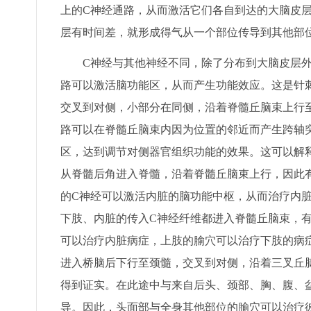
上的C神经通路，从而激活它们各自到达的大脑皮
层有时间差，就形成得气从一个部位传导到其他部
C神经与其他神经不同，除了分布到大脑皮层外
路可以激活脑功能区，从而产生功能效应。这是针
交叉到对侧，小部分在同侧，沿着脊髓丘脑束上行
路可以在脊髓丘脑束内因为位置的邻近而产生跨轴
区，达到调节对侧器官组织功能的效果。这可以解
从脊髓后角进入脊髓，沿着脊髓丘脑束上行，因此
的C神经可以激活内脏的脑功能中枢，从而治疗内
下肢、内脏的传入C神经纤维都进入脊髓丘脑束，
可以治疗内脏病症，上肢的腧穴可以治疗下肢的病
进入桥脑后下行至颈髓，交叉到对侧，沿着三叉丘
得到证实。在此途中与来自后头、颈部、胸、腹、
导。因此，头面部与全身其他部位的腧穴可以治疗