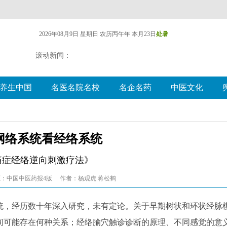
2026年08月9日 星期日
农历丙午年 本月23日
处暑
滚动新闻：
养生中国
名医名院名校
名企名药
中医文化
网络系统看经络系统
痛症经络逆向刺激疗法》
：中国中医药报4版
作者：杨观虎 蒋松鹤
，经历数十年深入研究，未有定论。关于早期树状和环状经脉
间可能存在何种关系；经络腧穴触诊诊断的原理、不同感觉的意