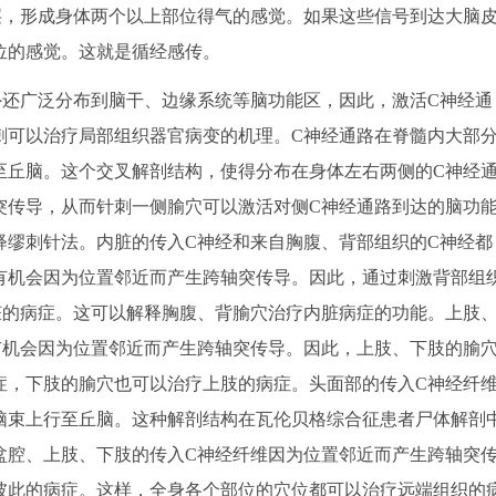
层，形成身体两个以上部位得气的感觉。如果这些信号到达大脑
位的感觉。这就是循经感传。
还广泛分布到脑干、边缘系统等脑功能区，因此，激活C神经通
刺可以治疗局部组织器官病变的机理。C神经通路在脊髓内大部
至丘脑。这个交叉解剖结构，使得分布在身体左右两侧的C神经
突传导，从而针刺一侧腧穴可以激活对侧C神经通路到达的脑功
释缪刺针法。内脏的传入C神经和来自胸腹、背部组织的C神经都
有机会因为位置邻近而产生跨轴突传导。因此，通过刺激背部组
脏的病症。这可以解释胸腹、背腧穴治疗内脏病症的功能。上肢
有机会因为位置邻近而产生跨轴突传导。因此，上肢、下肢的腧
症，下肢的腧穴也可以治疗上肢的病症。头面部的传入C神经纤
脑束上行至丘脑。这种解剖结构在瓦伦贝格综合征患者尸体解剖
盆腔、上肢、下肢的传入C神经纤维因为位置邻近而产生跨轴突
彼此的病症。这样，全身各个部位的穴位都可以治疗远端组织的