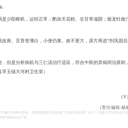
g。
是少阳枢机，运转正常；酌加天花粉、生甘草滋阴；煅龙牡敛
改善。舌苔变薄白，小便仍黄。效不更方，原方再进7剂巩固后
，但是分析病机与三仁汤治疗适应，符合中医的异病同治原则
县孚玉镇大河村卫生室）
（Y
(责任编辑:杨
容均属于本网站专稿，如需转载图片请保留 “中国中医药网” 水印，转载文字内容请注
维护网络知识产权。