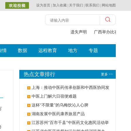
设为首页
|
加入收藏
|
关于我们
|
联系我们
|
网站地图
遗失声明
广西举办比赛探索中
舆情
数据
远程教育
地方
专题
热点文章排行
更多 >>
上海：推动中医药传承创新和中西医协同发
展
中医上门解六日宿便难题
这杯“不限量”的乌梅饮沁人心脾
方
湖南发展中医药康养旅居产品
，
江苏苏州“百市千县”中医药文化惠民活动举
渗