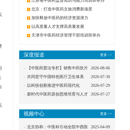
办
江苏省中医药监督知识与能力培训班举办
北京：打造中医药文旅消费新场景
以
加快释放中医药的经济资源潜力
以高质量人才支撑高质量发展
天津市中医药经济管理干部培训班举办
便
深度报道
更多 >>
但
【中医药普法专栏】销售中药饮片
2026-08-06
应告知煎服方法及注意事项
共同坚守中国特色医疗卫生体系
2026-07-30
关
以科技创新推进中医药现代化
2026-07-29
白
新时代中医药原创思维培育与人才
2026-07-27
。
发展路径探索
以
视频中心
更多 >>
：
北京协和：中医科引动全院中西医
2025-04-09