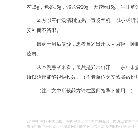
芩15g，党参15g，煅龙骨20g，天花粉15g，生甘草9
本方以三仁汤清利湿热、宣畅气机；以小柴胡汤
安神而不留邪。
服药一周后复诊，患者自述出汗大为减轻，睡眠
痊愈。
从本例患者来看，虽然是异常出汗，十余年未愈
所以治疗能够很快收效。（作者单位为安徽省宿松
（注：文中所载药方请在医师指导下使用。）
凡注明 “中国中医药报、中国中医药网” 字样的视频、图片或文字内
来源中国中医药网，否则本网站将依据《信息网络传播权保护条例》