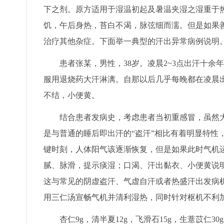
下之剂。原方适用于湿温初起及暑温夹湿之湿重于
饥，午后身热，苔白不渴，脉弦细而濡。但是如果
治疗其他杂症。下面举一典型的汗出异常病例说明
患者张某，男性，38岁。凌晨2~3点出汗十余年
服用退烧药大汗淋漓。自那以后几乎每晚都在凌晨
不结，小便黄。
结合患者发病史，考虑患者当初重感冒，虽然大
是与普通的睡后即出汗的“盗汗”相比有着明显特性
键时刻，人体阳气该逐渐恢复，但是如果此时气机
腻、脉滑，提示痰湿；口渴、汗出黏衣、小便黄说
这与常见的阴虚盗汗、气虚自汗或者热盛汗出发病
用三仁汤宣畅气机并清利湿热，同时针对枢机不利
杏仁9g，清半夏12g，飞滑石15g，生薏苡仁30g