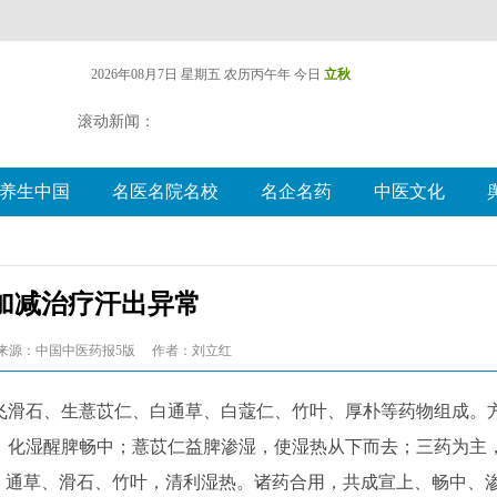
2026年08月7日 星期五
农历丙午年 今日
立秋
滚动新闻：
养生中国
名医名院名校
名企名药
中医文化
加减治疗汗出异常
来源：中国中医药报5版
作者：刘立红
滑石、生薏苡仁、白通草、白蔻仁、竹叶、厚朴等药物组成。
，化湿醒脾畅中；薏苡仁益脾渗湿，使湿热从下而去；三药为主
；通草、滑石、竹叶，清利湿热。诸药合用，共成宣上、畅中、