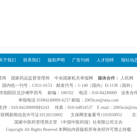
关于我们
联系我们
版权声明
广告刊例
人才招聘
报社动
理局
国家药品监督管理局
中央国家机关举报网
媒体合作：
人民网
国内统一刊号：CN11-0153 邮发代号：1-140（国内）D-1138（国外）
阳区北沙滩甲四号 邮编：100192 电话：010-84249009 业务合作：01
举报电话 01084249009-6237 邮箱：2005tcm@sina.com
：010-84249009转6243 传真：010-64854537 E-mail：2005tcm@sin
联网新闻信息许可证10120210002
文保网安备案号1101050052
京
国家中医药管理局主管 《中国中医药报》社有限公司主办
Copyright All Rights Reseved 本网站内容版权所有未经许可禁止转载