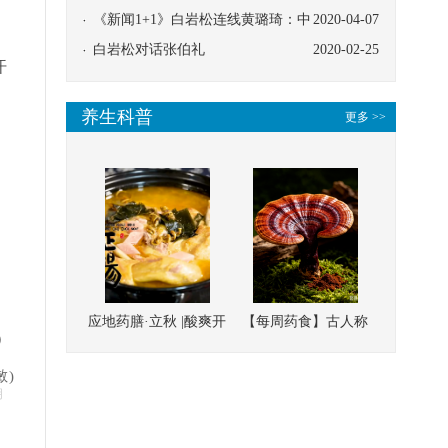
协同
《新闻1+1》白岩松连线黄璐琦：中
2020-04-07
医救治的临床效果
白岩松对话张伯礼
2020-02-25
汗
养生科普
更多 >>
，
应地药膳·立秋 |酸爽开
【每周药食】古人称
）
胃，一口入魂！喝下
它为“仙草”，滋补强
敏)
这碗汤，滋阴润燥、
壮、培本固元
明
清热降火