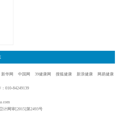
态
新华网
中国网
39健康网
搜狐健康
新浪健康
网易健康
0-84249139
a.com
卫计网审[2015]第2493号