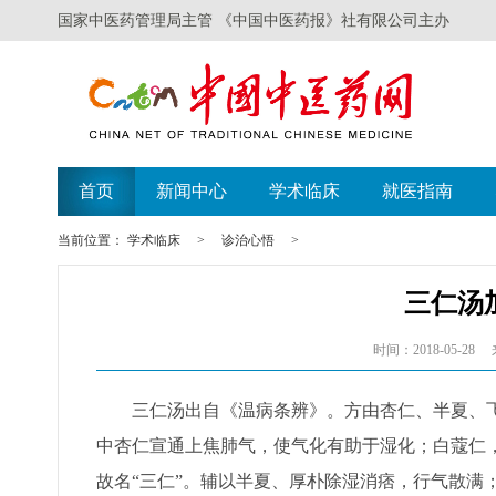
国家中医药管理局主管 《中国中医药报》社有限公司主办
首页
新闻中心
学术临床
就医指南
当前位置：
学术临床
>
诊治心悟
>
三仁汤
时间：2018-05-28
三仁汤出自《温病条辨》。方由杏仁、半夏、飞
中杏仁宣通上焦肺气，使气化有助于湿化；白蔻仁
故名“三仁”。辅以半夏、厚朴除湿消痞，行气散满