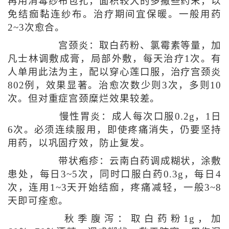
再用消毒纱布包扎，面积较大的多撒些药末，以
免结痂黏连纱布。治疗期间宜保暖。一般用药
2~3次愈合。
宫颈炎：取白药粉、氯霉素等量，加
凡士林调敷成膏，局部外敷，每天治疗1次。有
人单用此法为主，配以穿心莲口服，治疗宫颈炎
802例，效果显著。治愈次数少则3次，多则10
次。但对重症宫颈糜烂效果较差。
慢性胃炎：成人每次口服0.2g，1日
6次。必须连续服用，即使疼痛消失，仍要坚持
用药，以巩固疗效，防止复发。
带状疱疹：云南白药调成糊状，涂敷
患处，每日3~5次，同时口服白药0.3g，每日4
次，连用1~3天开始结痂，疼痛减轻，一般3~8
天即可痊愈。
秋季腹泻：取白药粉1g，加