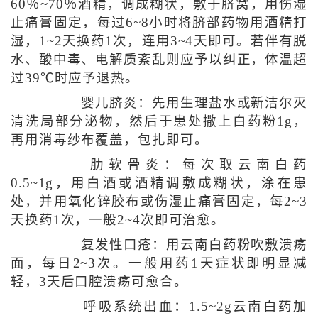
60％~70％酒精，调成糊状，敷于脐窝，用伤湿
止痛膏固定，每过6~8小时将脐部药物用酒精打
湿，1~2天换药1次，连用3~4天即可。若伴有脱
水、酸中毒、电解质紊乱则应予以纠正，体温超
过39℃时应予退热。
婴儿脐炎：先用生理盐水或新洁尔灭
清洗局部分泌物，然后于患处撒上白药粉1g，
再用消毒纱布覆盖，包扎即可。
肋软骨炎：每次取云南白药
0.5~1g，用白酒或酒精调敷成糊状，涂在患
处，并用氧化锌胶布或伤湿止痛膏固定，每2~3
天换药1次，一般2~4次即可治愈。
复发性口疮：用云南白药粉吹敷溃疡
面，每日2~3次。一般用药1天症状即明显减
轻，3天后口腔溃疡可愈合。
呼吸系统出血：1.5~2g云南白药加