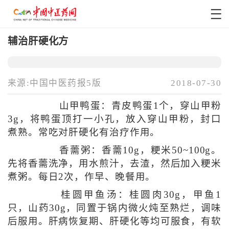
辅治肝硬化方
来源:中国中医药报5版
2018-07-30
山甲鸭蛋：青皮鸭蛋1个，穿山甲粉
3g，将鸭蛋顶打一小孔，放入穿山甲粉，封口
煮熟。常吃对肝硬化有治疗作用。
香薷粥：香薷10g，粳米50~100g。
先将香薷洗净，用水煎汁，去渣，然后加入粳米
煮粥。每日2次，作早、晚餐用。
桂圆甲鱼汤：桂圆肉30g，甲鱼1
只，山药30g，同置于锅内微火炖至熟烂，调味
后服用。肝病恢复期、肝硬化等均可服食，有软