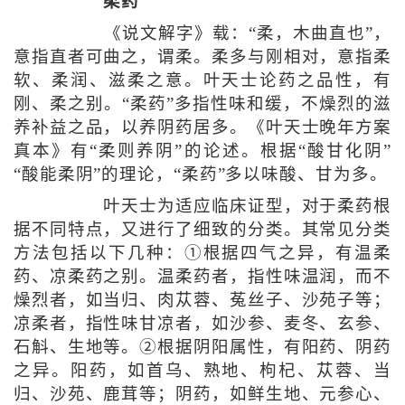
柔药
《说文解字》载：“柔，木曲直也”，
意指直者可曲之，谓柔。柔多与刚相对，意指柔
软、柔润、滋柔之意。叶天士论药之品性，有
刚、柔之别。“柔药”多指性味和缓，不燥烈的滋
养补益之品，以养阴药居多。《叶天士晚年方案
真本》有“柔则养阴”的论述。根据“酸甘化阴”
“酸能柔阴”的理论，“柔药”多以味酸、甘为多。
叶天士为适应临床证型，对于柔药根
据不同特点，又进行了细致的分类。其常见分类
方法包括以下几种：①根据四气之异，有温柔
药、凉柔药之别。温柔药者，指性味温润，而不
燥烈者，如当归、肉苁蓉、菟丝子、沙苑子等；
凉柔者，指性味甘凉者，如沙参、麦冬、玄参、
石斛、生地等。②根据阴阳属性，有阳药、阴药
之异。阳药，如首乌、熟地、枸杞、苁蓉、当
归、沙苑、鹿茸等；阴药，如鲜生地、元参心、