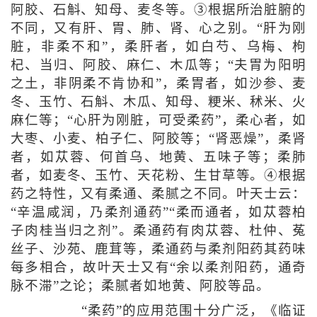
阿胶、石斛、知母、麦冬等。③根据所治脏腑的
不同，又有肝、胃、肺、肾、心之别。“肝为刚
脏，非柔不和”，柔肝者，如白芍、乌梅、枸
杞、当归、阿胶、麻仁、木瓜等；“夫胃为阳明
之土，非阴柔不肯协和”，柔胃者，如沙参、麦
冬、玉竹、石斛、木瓜、知母、粳米、秫米、火
麻仁等；“心肝为刚脏，可受柔药”，柔心者，如
大枣、小麦、柏子仁、阿胶等；“肾恶燥”，柔肾
者，如苁蓉、何首乌、地黄、五味子等；柔肺
者，如麦冬、玉竹、天花粉、生甘草等。④根据
药之特性，又有柔通、柔腻之不同。叶天士云：
“辛温咸润，乃柔剂通药”“柔而通者，如苁蓉柏
子肉桂当归之剂”。柔通药有肉苁蓉、杜仲、菟
丝子、沙苑、鹿茸等，柔通药与柔剂阳药其药味
每多相合，故叶天士又有“余以柔剂阳药，通奇
脉不滞”之论；柔腻者如地黄、阿胶等品。
“柔药”的应用范围十分广泛，《临证