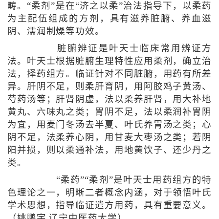
畴。“柔剂”是在“济之以柔”治法指导下，以柔药
为主配伍组成的方剂，具有滋养脏腑、养血滋
阴、濡润制燥等功效。
脏腑辨证是叶天士临床常用辨证方
法。叶天士根据脏腑生理特性应用柔剂，确立治
法，择药组方。临证针对不同脏腑，用药有所差
异。肝阴不足，则柔肝育阴，用阿胶鸡子黄汤、
芍药汤等；肝肾阴虚，法以柔养肝肾，用大补地
黄丸、六味丸之类；胃阴不足，法以柔润补胃阴
为宜，用麦门冬汤去半夏、叶氏养胃汤之类；心
阴不足，法柔养心阴，用甘麦大枣汤之类；若阴
阳并损，则以柔通补法，用地黄饮子、还少丹之
类。
“柔药”“柔剂”是叶天士用药组方的特
色理论之一，明晰二者概念内涵，对于领悟叶氏
学术思想，指导临证遣方用药，具有重要意义。
（姚鹏宇 辽宁中医药大学）