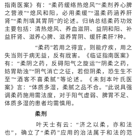
指南医案》有：“柔药缓络热熄风”“柔剂养心脾
之营液”“熄风和阳，必用柔缓”“温柔药涵养肝
肾”“柔剂填其胃阴”的论述。归纳总结柔药功效
主要包括：清热熄风、养血滋阴、益阴和阳、补
益肝肾、滋养心脾、滋养胃阴、缓肝柔肝7种。
“柔药”若用之得宜，则能疗疾，用之
失当则于病无益，反有戕害。《临证指南医案》
有：“柔阴之药，反碍阳气之旋运”“阴柔之药，
妨胃助浊”“阴气消亡之征，若但阴柔，恐生生不
至”“酒客不喜柔腻”等论述。《未刻本叶氏医
案》言：“体质多湿，柔腻之品不合。”此说具强
调柔药施用需法度，对于阳气虚弱、脾胃不足、
体质多湿的患者均需慎用。
柔剂
叶天士有云：“济之以柔，亦和法
也”，确立了“柔药”应用的治法属于和法的范