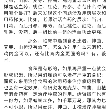
食药，山楂、麦芽、神曲、鸡内金怎么区别？同
样是活血药，桃仁、红花、丹参、赤芍什么时候
用哪个最好？后来发现这个问题涉及用药层次和
用药梯度。比如，老师讲活血药的层次：当归、
川芎，而后丹参、赤芍，而后桃仁、红花，而后
乳香、没药，后一组比前一组的活血功效更强。
那么，临床中遇到食积患者，神曲、
麦芽、山楂没有效了，怎么办？用什么来消积，
鸡内金可以，还有比鸡内金更强的吗？有，莪
术。
食积是有形的，如果再严重一点就会
形成积聚，所以用消癥药可以治疗严重的食积；
而反过来用治疗食积的常用药来治疗癥瘕积聚，
也会有一定效果，有研究发现麦芽、神曲、山楂
等消食药有一定治疗肿瘤的作用。螳臂挡车也有
一份力，如果螳螂众多，如千军万马，那其力也
不可小觑，所以用麦芽、神曲、山楂治疗肿瘤用