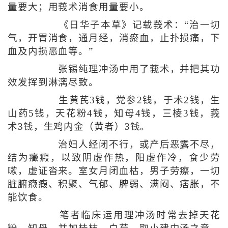
量要大；用莪术消食用量要小。
《日华子本草》记载莪术：“治一切
气，开胃消食，通月经，消瘀血，止扑损痛，下
血及内损恶血等。”
张锡纯理冲汤中用了莪术，并把其功
效发挥到淋漓尽致。
生黄芪3钱，党参2钱，于术2钱，生
山药5钱，天花粉4钱，知母4钱，三棱3钱，莪
术3钱，生鸡内金（黄者）3钱。
治妇人经闭不行，或产后恶露不尽，
结为癥瘕，以致阴虚作热，阳虚作冷，食少劳
嗽，虚证沓来。室女月闭血枯，男子劳瘵，一切
脏腑癥瘕、积聚、气郁、脾弱、满闷、痞胀，不
能饮食。
笔者临床运用理冲汤时常去掉天花