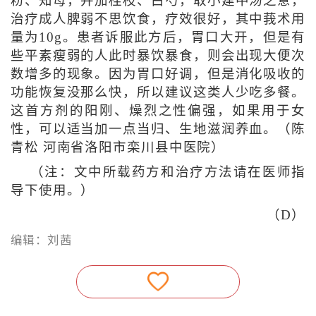
粉、知母，并加桂枝、白芍，取小建中汤之意，
治疗成人脾弱不思饮食，疗效很好，其中莪术用
量为10g。患者诉服此方后，胃口大开，但是有
些平素瘦弱的人此时暴饮暴食，则会出现大便次
数增多的现象。因为胃口好调，但是消化吸收的
功能恢复没那么快，所以建议这类人少吃多餐。
这首方剂的阳刚、燥烈之性偏强，如果用于女
性，可以适当加一点当归、生地滋润养血。（陈
青松 河南省洛阳市栾川县中医院）
（注：文中所载药方和治疗方法请在医师指
导下使用。）
（D）
编辑：刘茜