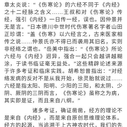
章太炎说：“《伤寒论》的六经不同于《内经》
之十二经脉之含义……王叔和对《伤寒论》传
经，强引《内经》一日传一经，误也。因仲景并
无是言。”日本德川中世时代伤寒著名学者山田
正珍谓：“盖《伤寒》以六经言之，古来医家相
传之说……仲景氏亦不得已而袭用其旧名，实则
非经络之谓也。”岳美中指出：“《伤寒论》所论
六经与《内经》迥异，强合一起只会越讲越糊
涂，于读书临证毫无益处。”这些精辟论述来源
于许多考证和临床实践。胡希恕曾指出：“对经
络发病的反对不是从我开始，徐灵胎就说过……
六经是指太阳、阳明、少阳的三阳，和太阴、少
阴、厥阴的三阴而言，《伤寒论》虽称之为病，
其实即是证，而且来自八纲。”
诸多考证，确证凿凿，经方的理论不
是来自《内经》，而是来自原创思维理论体系。
经方的起源，当追溯于上古神农时代，我们的先