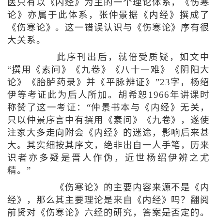
医只有以《内经》为主的一个理论体系，《伤寒
论》亦属于此体系，张仲景据《内经》撰成了
《伤寒论》。这一错误认识与《伤寒论》序有很
大关系。
此序刊出后，就倍受质疑，如文中
“撰用《素问》《九卷》《八十一难》《阴阳大
论》《胎胪药录》并《平脉辨证》”23字，杨绍
伊等考证此为后人所加。胡希恕1966年讲课时
称赞了这一考证：“仲景书本与《内经》无关，
只以仲景序言中有撰用《素问》《九卷》，遂使
注家大多走向附会《内经》的迷途，影响后来甚
大。其实细按其序文，绝非出自一人手笔，历来
识者亦多疑是晋人作伪，近世杨绍伊辨之尤
精。”
《伤寒论》的主要内容来源不是《内
经》，那么其主要理论是来自《内经》吗？翻阅
前贤对《伤寒论》六经的研究，答案是否定的。