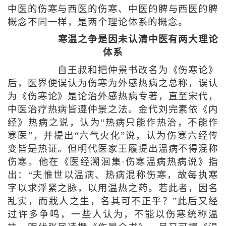
中医的伤寒与西医的伤寒、中医的脾与西医的脾
概念不同一样，是两个理论体系的概念。
寒温之争是因未认清中医有两大理论
体系
自王叔和把仲景书改名为《伤寒论》
后，医界便误认为伤寒为外感热病之总称，误认
为《伤寒论》是论治外感热病专著，直至宋代，
中医治疗热病皆遵仲景之法。金代刘完素依《内
经》热病之说，认为“热病只能作热治，不能作
寒医”，并提出“六气火化”说，认为伤寒六经传
变皆是热证。但明代医家王履提出温病不得混称
伤寒。他在《医经溯洄集·伤寒温病热病说》指
出：“夫惟世以温病、热病混称伤寒，故每执寒
字以求浮紧之脉，以用温热之药。若此者，因名
乱实，而戕人之生，名其可不正乎？”此后又经
过许多争鸣，一些人认为，不能以伤寒统称温