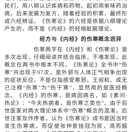
民们，用八纲认识疾病和药物。起初用单味药治
病，后来发展为复方，随着经验的积累，最终形
成六经辨证。《伤寒论》的六经是依据八纲理论
产生的，而不是《内经》的经络脏腑理论。
经方与《内经》的伤寒概念迥异
伤寒两字在《内经》和《伤寒论》皆
多次出现，仔细阅读并结合临床，不难发现，此
概念在两书中根本不同。《伤寒论》全书中“伤
寒”共出现于97次，是外邪与人体正气相争出现
的症状反应，不是仅指感受寒邪。王叔和、成无
己注释“伤寒”为“伤于寒”，显然用的是医经概
念。《内经》的伤寒，是病因病名，如《素问·
热论》：“今夫热病者，皆伤寒之类也”。由于后
世医家对两大理论体系中“伤寒”概念的混淆，后
世注家及作序者，认为《伤寒论》成书是因当时
发生伤寒病，而促使张仲景挂冠为民，渴而掘