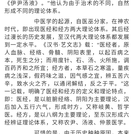
《伊尹汤液》。”他认为由于治术的不同，自然
形成不同的理论体系。
中医学的起源，自医巫分家，在神农
时代，即出现医经和经方两大理论体系。其后经
过漫长的历史发展，至汉代两大理论体系都发展
到一定水平。《汉书·艺文志》载：“医经者，原
人血脉、经络、骨髓、阴阳表里，以起百病之
本，死生之分；而用度针、石、汤、火所施，调
百药齐和之所宜；经方者，本草石之寒温，量疾
病之浅深，假药味之滋，因气感之宜，辨五苦六
辛，致水火之齐，以通闭解结，反之于平。”这
一记载，明确了医经和经方的定义和理论特点，
即：医经，是以脏腑经络、阴阳为主要理论，汉
后加入五行六气，形成时方，又称岐黄、哲学
医。经方，是以八纲为主要理论，至东汉形成六
经辨证理论体系，又称农尹、汤液、仲景医学。
可惜的是，由于历史种种原因，本来