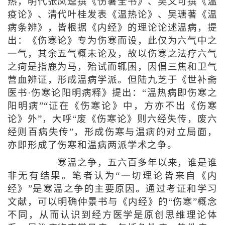
热，明代张凤逵撰《伤暑全书》、吴又可撰《温
疫论》、清代叶桂发表《温热论》、吴瑭著《温
病条辨》，皆根据《内经》的理论论述温病，提
出：《伤寒论》专为伤寒而设，此仅为六气中之
一气，其余五气概未论及，故以伤寒之法疗六气
之疴是指鹿为马，殆试而辄困，因倡三焦和卫气
营血辨证，形成温病学派。但陆九芝于《世补斋
医书·伤寒论阳明病释》提出：“温热病即伤寒之
阳明病”“证在《伤寒论》中，方亦不出《伤寒
论》外”，大呼“废《伤寒论》则六经失传，废六
经则百病失传”，形成伤寒与温病的对立局面，
亦即形成了伤寒和温病两派学术之争。
寒温之争，五六百多年以来，谁是谁
非无有结果。笔者认为“一切理论皆来自《内
经》”是寒温之争的主要原因。通过考证和学习
文献，可以明确仲景书与《内经》的“伤寒”概念
不同，从而认识到经方医学是原创思维理论体