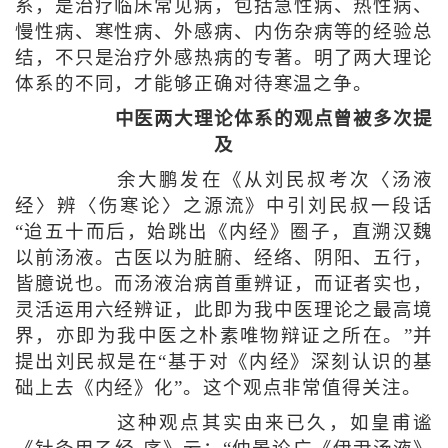
系，是治疗临床常见病，包括急性病、热性病、
慢性病、寒性病、外感病、内伤杂病等的经验总
结，不只是治疗外感热病的专著。明了两大理论
体系的不同，才能够正确对待寒温之争。
中医两大理论体系的观点曾被多次提
及
余大鹏发在《从刘民叔考次〈汤液
经〉辨〈伤寒论〉之源流》中引刘民叔一段话
“迨五十而后，始跳出《内经》圈子，直溯汉魏
以前汤液。古医以为脏腑、经络、阴阳、五行，
皆臆说也。而汤液治病首重辨证，而证者实也，
灵活运用六经辨证，此即为我中医理论之最高境
界，亦即为我中医之朴素唯物辩证之所在。”并
提出刘民叔是在“基于对《内经》深刻认识的基
础上去《内经》化”。这个观点非常值得关注。
这种观点其实由来已久，如皇甫谧