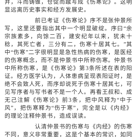
井，斗而铸锥，仓促而蹴写成《伤寒论》。这明
显远离历史事实和经方发展史。
前已考证《伤寒论》序不是张仲景所
写，这里还要指出其中一个明显破绽。序曰“余
宗族素多，向馀二百，建安纪年以来，犹未十
稔，其死亡者，三分有二，伤寒十居其七。”其
中“伤寒”二字很明显是急性热病的伤寒，是医经
的伤寒概念，而不是仲景书中所称伤寒。仲景书
中所称伤寒，是《伤寒论》第3条所述在表的阳
证。经方医学认为，人体患病呈现表阳证时，是
绝不会致人死，而序却说死于伤寒十居其七，可
见写序者与写书者不是一个人。再看王叔和、成
无己注解《伤寒论》前3条，把中风释为“中于
风”，把伤寒释为“伤于寒”，完全是以《内经》
的理论注释仲景书，造成误读。
认清仲景书的伤寒与《内经》的伤寒
不同，意义非常重要，这是个基本的常识，如同