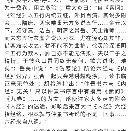
《针灸甲乙经·序》云：“仲景论广《伊尹汤液》
为十数卷，用之多验”；章太炎曰：“自《素问》
《难经》以五行内统五脏，外贯百病，其说多附
会……隋唐、两宋唯巢元方多说五行……金元以
下，如守真、洁古，明清之景岳、天士诸师……
而未忘五行玄虚之说以为本。尤在泾心知其非，
借客难以攻之，犹不能不为曲护，徐灵胎深诋阴
阳五行为欺人，顾己亦不能无濡染，夫以二子之
精博，于彼众口雷同终无奈何，欲言进化，难
矣”；岳美中说：“《伤寒论》所论六经与《内
经》迥异，强合一起只会越讲越糊涂，于读书临
证毫无益处”；胡希恕指出：“仲景书本与《内
经》无关！只以仲景书序言中有撰用《素问》
《九卷》……的为文，遂使注家大多走向附会
《内经》的迷途，影响后来甚大”“《内经》六经
指经络，根本就与仲景书所说的不是一回事……
六经来自八纲。”