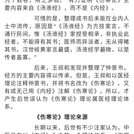
为十数卷，用之多验。”有力证明《伤寒论》主
要内容来自《汤液经》，而不是《内经》。
可惜的是，整理成书后未能在业内人
士中流传，原因是“《汤液经》为方技家言，不
通行民间。惟《汤液经》家授受相承，非执业此
经者，不能得有其书；医师而异派者，无从得睹
其书。汉世岐黄家言最盛，汤液经学最微，以是
传者盖寡。”
后来，王叔和发现并整理了仲景书，
经方的主要内容得以传承。但是，王叔和以医经
理论注释仲景书，并将书名改为《伤寒论》。又
有成无己用《内经》注解《伤寒论》。所以，才
产生后世误认为《伤寒论》理论属医经理论体
系。
《伤寒论》理论来源
长期以来，后世有不少注家认为，中