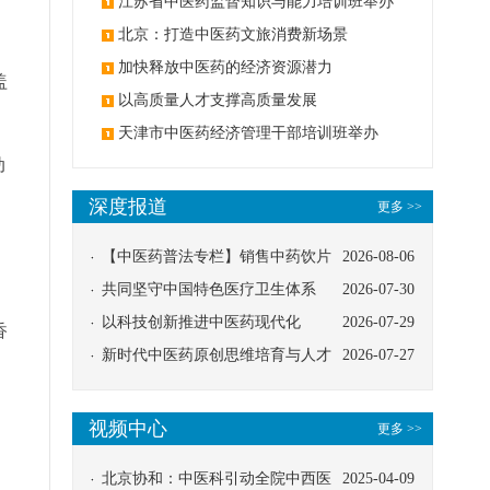
办
江苏省中医药监督知识与能力培训班举办
北京：打造中医药文旅消费新场景
加快释放中医药的经济资源潜力
盖
以高质量人才支撑高质量发展
天津市中医药经济管理干部培训班举办
动
深度报道
更多 >>
【中医药普法专栏】销售中药饮片
2026-08-06
应告知煎服方法及注意事项
共同坚守中国特色医疗卫生体系
2026-07-30
以科技创新推进中医药现代化
2026-07-29
香
新时代中医药原创思维培育与人才
2026-07-27
发展路径探索
视频中心
更多 >>
北京协和：中医科引动全院中西医
2025-04-09