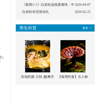
协同
《新闻1+1》白岩松连线黄璐琦：中
2020-04-07
医救治的临床效果
白岩松对话张伯礼
2020-02-25
。
养生科普
更多 >>
）
茜)
明
应地药膳·立秋 |酸爽开
【每周药食】古人称
胃，一口入魂！喝下
它为“仙草”，滋补强
这碗汤，滋阴润燥、
壮、培本固元
清热降火