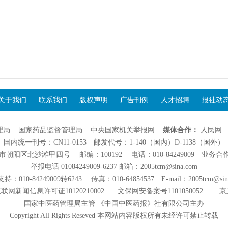
关于我们
联系我们
版权声明
广告刊例
人才招聘
报社动
理局
国家药品监督管理局
中央国家机关举报网
媒体合作：
人民网
国内统一刊号：CN11-0153 邮发代号：1-140（国内）D-1138（国外）
阳区北沙滩甲四号 邮编：100192 电话：010-84249009 业务合作：01
举报电话 01084249009-6237 邮箱：2005tcm@sina.com
：010-84249009转6243 传真：010-64854537 E-mail：2005tcm@sin
联网新闻信息许可证10120210002
文保网安备案号1101050052
京
国家中医药管理局主管 《中国中医药报》社有限公司主办
Copyright All Rights Reseved 本网站内容版权所有未经许可禁止转载