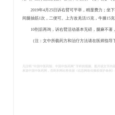
2019年4月25日诉右臂可平举，稍显费力；坐
间腿抽筋1次，二便可。上方改羌活15克，牛膝15克
10剂后再询，诉右臂活动基本无碍，腿麻不著，
（注：文中所载药方和治疗方法请在医师指导
凡注明 “中国中医药报、中国中医药网” 字样的视频、图片或文字内
来源中国中医药网，否则本网站将依据《信息网络传播权保护条例》