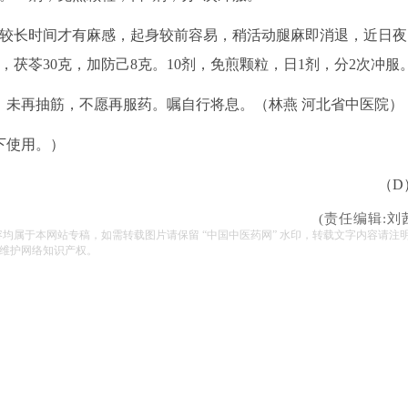
下较长时间才有麻感，起身较前容易，稍活动腿麻即消退，近日夜
，茯苓30克，加防己8克。10剂，免煎颗粒，日1剂，分2次冲服
未再抽筋，不愿再服药。嘱自行将息。（林燕 河北省中医院）
下使用。）
（D
(责任编辑:刘
容均属于本网站专稿，如需转载图片请保留 “中国中医药网” 水印，转载文字内容请注
维护网络知识产权。