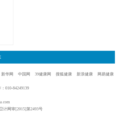
态
新华网
中国网
39健康网
搜狐健康
新浪健康
网易健康
0-84249139
a.com
卫计网审[2015]第2493号