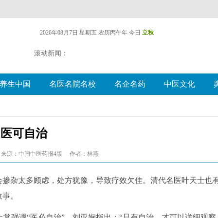
2026年08月7日 星期五
农历丙午年 今日
立秋
滚动新闻：
养生中国
名医名院名校
名企名药
中医文化
医可自治
来源：中国中医药报4版
作者：林燕
掺杂太多顾虑，处方犹豫，导致疗效欠佳。清代名医叶天士也
故事。
强调“医必自治”。刘亚娴指出：“只有自治，才可以详细观察