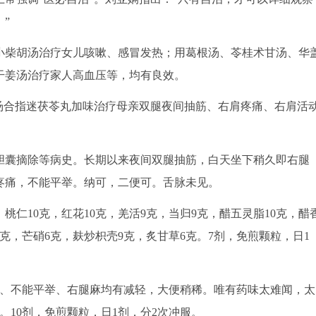
”
柴胡汤治疗女儿咳嗽、感冒发热；用葛根汤、苓桂术甘汤、华
干姜汤治疗家人高血压等，均有良效。
合指迷茯苓丸加味治疗母亲双腿夜间抽筋、右肩疼痛、右肩活
囊摘除等病史。长期以来夜间双腿抽筋，白天坐下稍久即右腿
疼痛，不能平举。纳可，二便可。舌脉未见。
，桃仁10克，红花10克，羌活9克，当归9克，醋五灵脂10克，醋
15克，芒硝6克，麸炒枳壳9克，炙甘草6克。7剂，免煎颗粒，日1
痛、不能平举、右腿麻均有减轻，大便稍稀。唯有药味太难闻，太
。10剂，免煎颗粒，日1剂，分2次冲服。