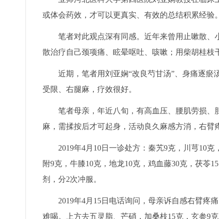
或体会药效，才可以更真实、有效的总结积累经验。
笔者对此观点深有同感。近年来曾用止嗽散、小
散治疗自己颈项痛、眩晕呕吐、咳嗽；用柴胡桂枝
近期，笔者用刘亚娴“改良芍甘汤”、身痛逐瘀汤
受限、右腿麻，疗效很好。
笔者母亲，年近八旬，有高血压、腰肌劳损、胆
麻，需揉按后才可起身，活动良久麻感方消，右臂
2019年4月10日一诊处方：秦艽9克，川芎10克
附9克，牛膝10克，地龙10克，鸡血藤30克，茯苓
剂，分2次冲服。
2019年4月15日电话询问，母亲诉自感右臂疼
难喝。上方去五灵脂、芒硝，加桑枝15克，玄参9克