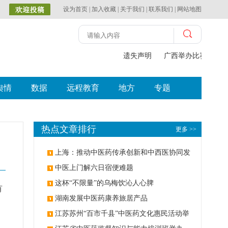
设为首页
|
加入收藏
|
关于我们
|
联系我们
|
网站地图
遗失声明
广西举办比赛探索中
舆情
数据
远程教育
地方
专题
热点文章排行
更多 >>
上海：推动中医药传承创新和中西医协同发
展
中医上门解六日宿便难题
这杯“不限量”的乌梅饮沁人心脾
有
湖南发展中医药康养旅居产品
江苏苏州“百市千县”中医药文化惠民活动举