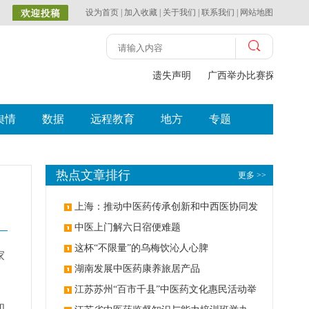
设为首页
|
加入收藏
|
关于我们
|
联系我们
|
网站地图
遗失声明
广西举办比赛探索中（
舆情
数据
远程教育
地方
专题
热点文章排行
更多 >>
上海：推动中医药传承创新和中西医协同发
展
中医上门解六日宿便难题
这杯“不限量”的乌梅饮沁人心脾
家
湖南发展中医药康养旅居产品
江苏苏州“百市千县”中医药文化惠民活动举
和