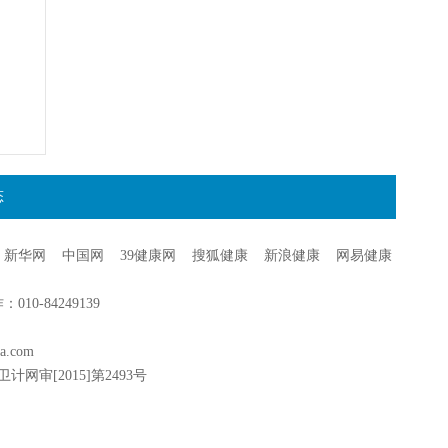
态
新华网
中国网
39健康网
搜狐健康
新浪健康
网易健康
0-84249139
a.com
卫计网审[2015]第2493号