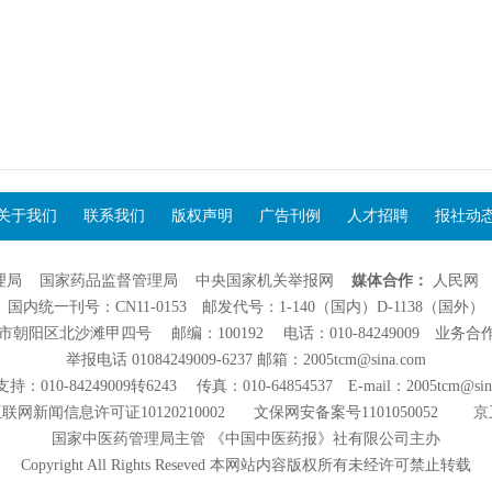
关于我们
联系我们
版权声明
广告刊例
人才招聘
报社动
理局
国家药品监督管理局
中央国家机关举报网
媒体合作：
人民网
国内统一刊号：CN11-0153 邮发代号：1-140（国内）D-1138（国外）
阳区北沙滩甲四号 邮编：100192 电话：010-84249009 业务合作：01
举报电话 01084249009-6237 邮箱：2005tcm@sina.com
：010-84249009转6243 传真：010-64854537 E-mail：2005tcm@sin
联网新闻信息许可证10120210002
文保网安备案号1101050052
京
国家中医药管理局主管 《中国中医药报》社有限公司主办
Copyright All Rights Reseved 本网站内容版权所有未经许可禁止转载