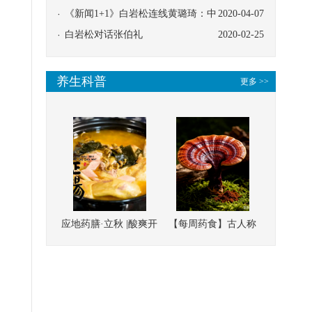
协同
《新闻1+1》白岩松连线黄璐琦：中
2020-04-07
医救治的临床效果
白岩松对话张伯礼
2020-02-25
养生科普
更多 >>
应地药膳·立秋 |酸爽开
【每周药食】古人称
胃，一口入魂！喝下
它为“仙草”，滋补强
这碗汤，滋阴润燥、
壮、培本固元
清热降火