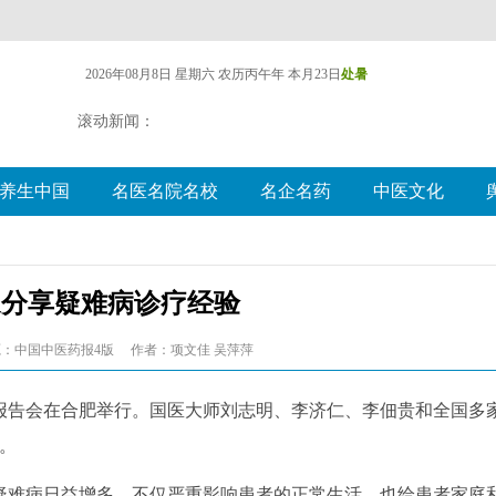
2026年08月8日 星期六
农历丙午年 本月23日
处暑
滚动新闻：
养生中国
名医名院名校
名企名药
中医文化
家分享疑难病诊疗经验
：中国中医药报4版
作者：项文佳 吴萍萍
告会在合肥举行。国医大师刘志明、李济仁、李佃贵和全国多
。
难病日益增多，不仅严重影响患者的正常生活，也给患者家庭