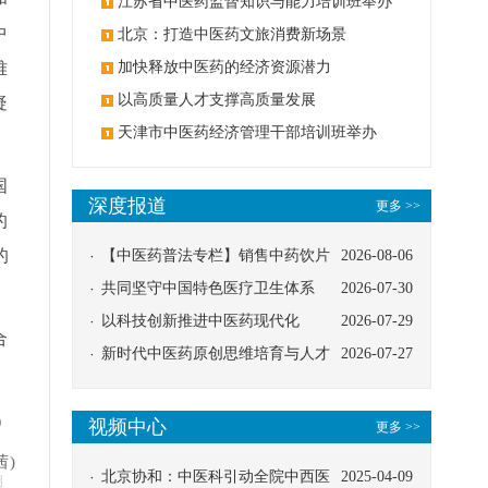
办
江苏省中医药监督知识与能力培训班举办
中
北京：打造中医药文旅消费新场景
难
加快释放中医药的经济资源潜力
以高质量人才支撑高质量发展
疑
天津市中医药经济管理干部培训班举办
国
深度报道
更多 >>
的
的
【中医药普法专栏】销售中药饮片
2026-08-06
应告知煎服方法及注意事项
共同坚守中国特色医疗卫生体系
2026-07-30
以科技创新推进中医药现代化
2026-07-29
合
新时代中医药原创思维培育与人才
2026-07-27
发展路径探索
）
视频中心
更多 >>
茜)
北京协和：中医科引动全院中西医
2025-04-09
明