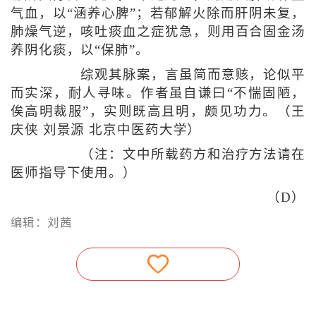
气血，以“涵养心脾”；若郁解火除而肝阴未复，
肺燥气逆，咳吐痰血之症犹急，则用百合固金汤
养阴化痰，以“保肺”。
综观其脉案，言虽简而意赅，论似平
而实深，耐人寻味。作者虽自谦曰“不惴固陋，
俟高明裁服”，实则既高且明，颇见功力。（王
庆侠 刘景源 北京中医药大学）
（注：文中所载药方和治疗方法请在
医师指导下使用。）
（D）
编辑：刘茜