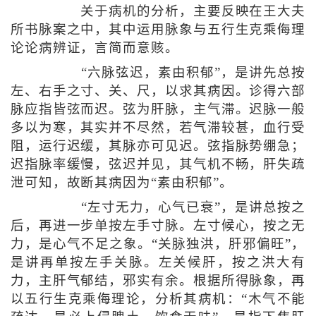
关于病机的分析，主要反映在王大夫
所书脉案之中，其中运用脉象与五行生克乘侮理
论论病辨证，言简而意赅。
“六脉弦迟，素由积郁”，是讲先总按
左、右手之寸、关、尺，以求其病因。诊得六部
脉应指皆弦而迟。弦为肝脉，主气滞。迟脉一般
多以为寒，其实并不尽然，若气滞较甚，血行受
阻，运行迟缓，其脉亦可见迟。弦指脉势绷急；
迟指脉率缓慢，弦迟并见，其气机不畅，肝失疏
泄可知，故断其病因为“素由积郁”。
“左寸无力，心气已衰”，是讲总按之
后，再进一步单按左手寸脉。左寸候心，按之无
力，是心气不足之象。“关脉独洪，肝邪偏旺”，
是讲再单按左手关脉。左关候肝，按之洪大有
力，主肝气郁结，邪实有余。根据所得脉象，再
以五行生克乘侮理论，分析其病机：“木气不能