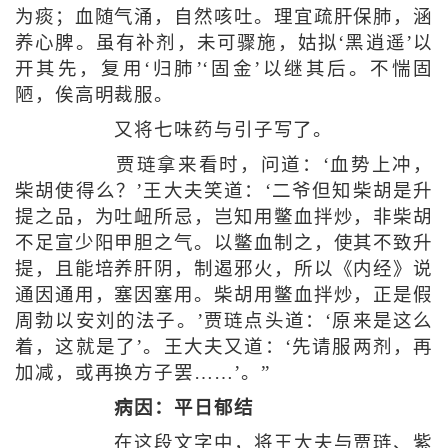
为痰；血随气涌，自然咳吐。理宜疏肝保肺，涵
养心脾。虽有补剂，未可骤施，姑拟‘黑逍遥’以
开其先，复用‘归肺’‘固金’以继其后。不惴固
陋，俟高明裁服。
又将七味药与引子写了。
贾琏拿来看时，问道：‘血势上冲，
柴胡使得么？’王大夫笑道：‘二爷但知柴胡是升
提之品，为吐衄所忌，岂知用鳖血拌炒，非柴胡
不足宣少阳甲胆之气。以鳖血制之，使其不致升
提，且能培养肝阴，制遏邪火，所以《内经》说
通因通用，塞因塞用。柴胡用鳖血拌炒，正是假
周勃以安刘的法子。’贾琏点头道：‘原来是这么
着，这就是了’。王大夫又道：‘先请服两剂，再
加减，或再换方子罢……’。”
病因：平日郁结
在这段文字中，将王大夫与贾琏、紫