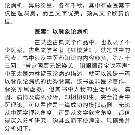
论病机，异彩纷呈，各有千秋。其中有些医案不
仅医理深奥，而且文字优美，颇具文学欣赏价
值。
医案：以脉象论病机
在某些古典文学作品中，也收录了不
少医案，古典文学名著《红楼梦》，就是其中的
代表。书中涉及中医药知识的内容颇多，第八十
三回：“省宫闱贾元妃染恙，闹闺阃薛宝钗吞声”
中王太医为林黛玉诊病的描述，就可以说是一篇
以脉象论病机的优秀脉案。该书虽非医学著作，
脉案亦属虚拟，但其书中人物的生活环境、病
因、病情及病机分析，却栩栩如生，完全符合中
医理论，可以看作是一篇成功的模拟病例。无论
从中医学理论角度，还是从文学欣赏角度，都值
得深入分析研究，钩其玄而不使湮没。现摘录并
分析如下。