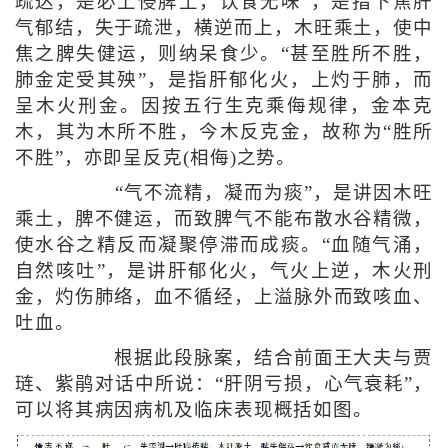
疏达，是必上侵脾土，饮食无味”，是指下焦肝
气郁结，失于疏泄，横逆而上，木旺乘土，使中
焦之脾失健运，则纳呆食少。“甚至胜所不胜，
肺金定受其殃”，是指肝郁化火，上灼于肺，而
呈木火刑金。因按五行生克乘侮规律，金本克
木，其为木所不胜，今木反克金，故称为“胜所
不胜”，亦即呈反克(相侮)之势。
“气不流精，凝而为痰”，是讲因木旺
乘土，脾不健运，而致脾气不能布散水谷精微，
使水谷之精反而凝聚停滞而成痰。“血随气涌，
自然咳吐”，是讲肝郁化火，气火上逆，木火刑
金，灼伤肺络，血不循经，上溢脉外而致咳血、
吐血。
根据此段脉案，结合前面王大夫与贾
琏、紫鹃对话中所说：“肝阴亏损，心气衰耗”，
可以将其病因病机及临床表现概括如图。