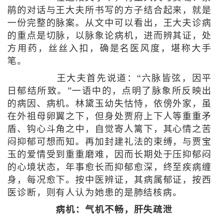
鹃的对话与王大夫所书写的方子结合起来，就是
一份完整的脉案。从文中可以看出，王大夫诊病
的重点是切脉，以脉象论病机，进而辨其证，处
方用药，丝丝入扣，确是名医风度，堪称大手
笔。
王大夫首先说道：“六脉皆弦，因平
日郁结所致。”一语中的，点明了脉象所反映出
的病因、病机。林黛玉幼失怙恃，依傍外家，虽
在外祖母卵翼之下，但身处贾府上下人等重重矛
盾、钩心斗角之中，自觉寄人篱下，其心情之苦
闷抑郁可想而知。再加封建礼法的束缚，与贾宝
玉的爱情受到重重磨难，因而长期处于压抑郁闷
的心境状态，年事愈长而抑郁愈深，终至疾病缠
身，每况愈下。按中医辨证，其病属郁证，按西
医诊断，则有人认为她患的是肺结核病。
病机：气机不畅，肝失疏泄