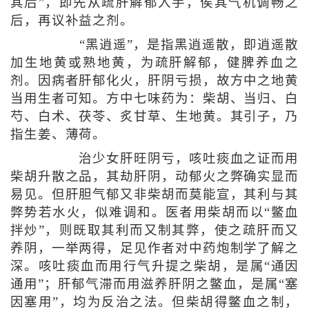
其后”，即先从疏肝解郁入手，俟其气机调畅之
后，再议补益之剂。
“黑逍遥”，是指黑逍遥散，即逍遥散
加生地黄或熟地黄，为疏肝解郁，健脾养血之
剂。因病者肝郁化火，肝阴亏损，故方中之地黄
当用生者可知。方中七味药为：柴胡、当归、白
芍、白术、茯苓、炙甘草、生地黄。其引子，乃
指生姜、薄荷。
治少女肝旺阴亏，咳吐痰血之证而用
柴胡升散之品，其劫肝阴，动郁火之弊确实显而
易见。但肝胆气郁又非柴胡而莫能宣，其利与其
弊势若水火，似难调和。医者用柴胡而以“鳖血
拌炒”，则既取其利而又制其弊，使之疏肝而又
养阴，一举两得，足见作者对中药炮制学了解之
深。咳吐痰血而用行气升提之柴胡，是属“通因
通用”；肝郁气滞而用滋养肝阴之鳖血，是属“塞
因塞用”，均为反治之法。但柴胡得鳖血之制，