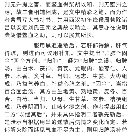
则无升提之害，而鳖血得柴胡以和，则无壅滞之
虑，故二者相辅相成，是文中精彩之笔，而为作
者曹雪芹大书特书，并用西汉初年绛侯周勃除诸
吕以安定刘氏王朝之典故以喻之，其意亦在说明
柴胡借鳖血之助，则可以展其所长。
服用黑逍遥散后，若肝郁得解，肝气
得疏，则进而可议用补剂。文中提出“归肺”“固
金”两个方剂。“归肺”，疑为“归脾”之误。归脾
汤，由白术、茯神、黄芪、龙眼肉、酸枣仁、人
参、木香、炙甘草、当归、远志、生姜、大枣组
成，乃益气养血，补益心脾之剂。“固金”，当指
百合固金汤，其方由生地黄、熟地黄、麦冬、百
合、白芍、当归、贝母、生甘草、玄参、桔梗组
成，乃养阴润肺、止咳化痰之剂。作者提出用此
二方“以继其后”，并未具体指明二者孰先孰后，
是暗示当根据用黑逍遥散后病情之变化而定。若
郁解火除而继见气血不足为主，则用归脾汤补益