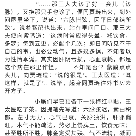
“……那王大夫诊了好一会儿（诊
脉），又换那只手也诊了，便同贾琏出来，到外
间屋里坐下，说道：‘六脉皆弦，因平日郁结所
致’。说着紫鹃也出来，站在里间门口。那王大
夫便向紫鹃道：‘这病时常应得头晕，减饮食，
多梦；每到五更，必醒个几次；即日间听见不干
自己的事，也必要动气，且多疑多惧。不知者以
为性情乖诞，其实因肝阴亏损，心血衰耗，都是
这个病在那里作怪。——不知是否’？紫鹃点点
头儿，向贾琏道：‘说的很是’。王太医道：‘既
这样，就是了’。说毕，起身同贾琏往外书房去
开方子。
小厮们早已预备下一张梅红单贴，王
太医吃了茶，因提笔先写道：六脉弦迟，素由积
郁。左寸无力，心气已衰。关脉独洪，肝邪偏
旺。木气不能疏达，势必上侵脾土，饮食无味；
甚至胜所不胜，肺金定受其殃。气不流精，凝而