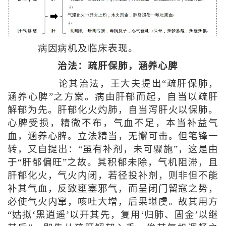
病因病机及临床表现。
治法：疏肝保肺，涵养心脾
论其治法，王大夫提出“疏肝保肺，
涵养心脾”之方案。病由肝郁而起，自当以疏肝
解郁为先。肝郁化火灼肺，自当泻肝火以保肺。
心脾受损，精微不布，气血不足，本当补益气
血，涵养心脾。立法精当，无懈可击。但笔锋一
转，又自提出：“虽有补剂，未可骤施”，这是由
于“肝郁偏旺”之故。其积郁未除，气机阻滞，且
肝郁化火，气火内闭，若径投补剂，则非但不能
补其气血，反致壅塞邪气，而呈闭门留寇之势，
必使气火内窜，咳吐大增，后果堪虞。故其用方
“姑拟‘黑逍遥’以开其先，复用‘归肺、固金’以继