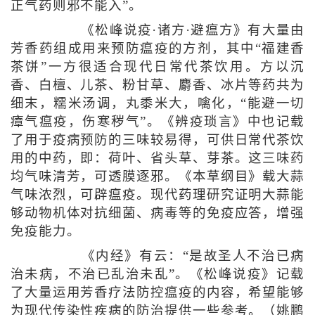
正气药则邪不能入”。
《松峰说疫·诸方·避瘟方》有大量由
芳香药组成用来预防瘟疫的方剂，其中“福建香
茶饼”一方很适合现代日常代茶饮用。方以沉
香、白檀、儿茶、粉甘草、麝香、冰片等药共为
细末，糯米汤调，丸黍米大，噙化，“能避一切
瘴气瘟疫，伤寒秽气”。《辨疫琐言》中也记载
了用于疫病预防的三味较易得，可供日常代茶饮
用的中药，即：荷叶、省头草、芽茶。这三味药
均气味清芳，可透膜逐邪。《本草纲目》载大蒜
气味浓烈，可辟瘟疫。现代药理研究证明大蒜能
够动物机体对抗细菌、病毒等的免疫应答，增强
免疫能力。
《内经》有云：“是故圣人不治已病
治未病，不治已乱治未乱”。《松峰说疫》记载
了大量运用芳香疗法防控瘟疫的内容，希望能够
为现代传染性疾病的防治提供一些参考。（姚鹏