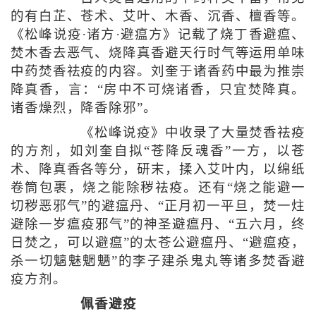
的有白芷、苍术、艾叶、木香、沉香、檀香等。
《松峰说疫·诸方·避瘟方》记载了烧丁香避瘟、
焚木香去恶气、烧降真香避天行时气等运用单味
中药焚香祛疫的内容。刘奎于诸香药中最为推崇
降真香，言：“房中不可烧诸香，只宜焚降真。
诸香燥烈，降香除邪”。
《松峰说疫》中收录了大量焚香祛疫
的方剂，如刘奎自拟“苍降反魂香”一方，以苍
术、降真香各等分，研末，揉入艾叶内，以绵纸
卷筒包裹，烧之能除秽祛疫。还有“烧之能避一
切秽恶邪气”的避瘟丹、“正月初一平旦，焚一炷
避除一岁瘟疫邪气”的神圣避瘟丹、“五六月，终
日焚之，可以避瘟”的太苍公避瘟丹、“避瘟疫，
杀一切魑魅魍魉”的李子建杀鬼丸等诸多焚香避
疫方剂。
佩香避疫