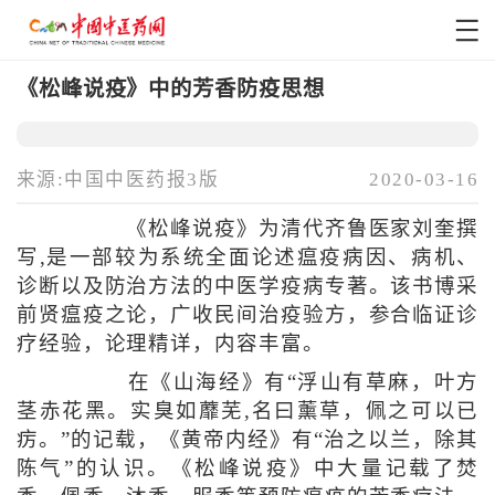
《松峰说疫》中的芳香防疫思想
来源:中国中医药报3版
2020-03-16
《松峰说疫》为清代齐鲁医家刘奎撰
写,是一部较为系统全面论述瘟疫病因、病机、
诊断以及防治方法的中医学疫病专著。该书博采
前贤瘟疫之论，广收民间治疫验方，参合临证诊
疗经验，论理精详，内容丰富。
在《山海经》有“浮山有草麻，叶方
茎赤花黑。实臭如蘼芜,名曰薰草，佩之可以已
疠。”的记载，《黄帝内经》有“治之以兰，除其
陈气”的认识。《松峰说疫》中大量记载了焚