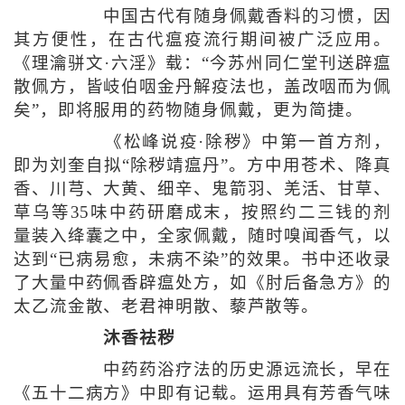
中国古代有随身佩戴香料的习惯，因
其方便性，在古代瘟疫流行期间被广泛应用。
《理瀹骈文·六淫》载：“今苏州同仁堂刊送辟瘟
散佩方，皆岐伯咽金丹解疫法也，盖改咽而为佩
矣”，即将服用的药物随身佩戴，更为简捷。
《松峰说疫·除秽》中第一首方剂，
即为刘奎自拟“除秽靖瘟丹”。方中用苍术、降真
香、川芎、大黄、细辛、鬼箭羽、羌活、甘草、
草乌等35味中药研磨成末，按照约二三钱的剂
量装入绛囊之中，全家佩戴，随时嗅闻香气，以
达到“已病易愈，未病不染”的效果。书中还收录
了大量中药佩香辟瘟处方，如《肘后备急方》的
太乙流金散、老君神明散、藜芦散等。
沐香祛秽
中药药浴疗法的历史源远流长，早在
《五十二病方》中即有记载。运用具有芳香气味