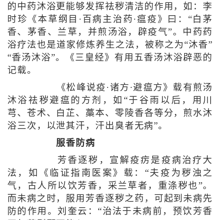
的中药沐浴更能够发挥祛秽清洁的作用，如：李
时珍《本草纲目·百病主治药·瘟疫》曰：“白茅
香、茅香、兰草，并煎汤浴，辟疫气”。中药药
浴疗法也是道家修炼养生之法，被称之为“沐香”
“香汤沐浴”。《三皇经》有用五香汤沐浴辟恶的
记载。
《松峰说疫·诸方·避瘟方》载有煎汤
沐浴祛秽避瘟的方剂，如“于谷雨以后，用川
芎、苍术、白芷、藁本、零陵香各等分，煎水沐
浴三次，以泄其汗，汗出臭者无病”。
服香防病
芳香逐秽，宣解疫疠是疫病治疗大
法，如《临证指南医案》载：“夫疫为秽浊之
气，古人所以饮芳香，采兰草者，重涤秽也”。
而未病之时，服用芳香逐秽之药，可起到未病先
防的作用。刘奎云：“治法于未病前，预饮芳香