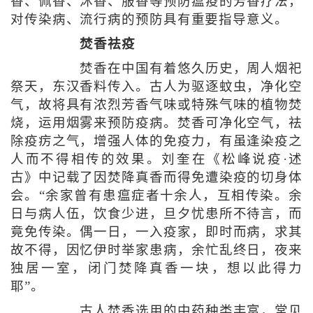
香、佩香、沐香、服香等预防瘟疫的芳香疗法，
对传染病、流行病的预防具有重要指导意义。
焚香祛疫
焚香在中国有着悠久历史，周人烟祀
祭天，东汉香料传入。古人为驱逐蚊虫，净化空
气，故将具有浓烈芳香气味或特殊气味的植物焚
烧，运用烟雾来预防疫病。焚香可净化空气，祛
除疫疠之气，增强人体的免疫力，有虽逢染疫之
人而不得相传的效果。刘奎在《松峰说疫·述
古》中记载了因焚降真香而得免遭染疫的切身体
会。“余家曾有患瘟症者十余人，互相传染。余
日与病人伍，饮食少进，旦夕忧患所不待言，而
竟免传染。偶一日，一入疫家，即时而病，求其
故不得，因忆伊时举家患病，余忙乱终日，夜来
独居一室，闭门焚降真香一块，想以此得力
耶”。
古人焚香选用的中药种类丰富，常见