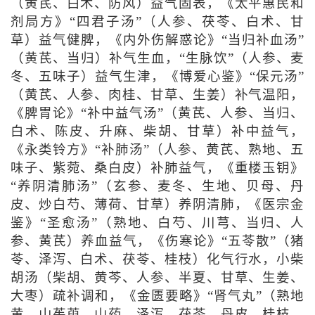
（黄芪、白术、防风）益气固表，《太平惠民和
剂局方》“四君子汤”（人参、茯苓、白术、甘
草）益气健脾，《内外伤解惑论》“当归补血汤”
（黄芪、当归）补气生血，“生脉饮”（人参、麦
冬、五味子）益气生津，《博爱心鉴》“保元汤”
（黄芪、人参、肉桂、甘草、生姜）补气温阳，
《脾胃论》“补中益气汤”（黄芪、人参、当归、
白术、陈皮、升麻、柴胡、甘草）补中益气，
《永类铃方》“补肺汤”（人参、黄芪、熟地、五
味子、紫菀、桑白皮）补肺益气，《重楼玉钥》
“养阴清肺汤”（玄参、麦冬、生地、贝母、丹
皮、炒白芍、薄荷、甘草）养阴清肺，《医宗金
鉴》“圣愈汤”（熟地、白芍、川芎、当归、人
参、黄芪）养血益气，《伤寒论》“五苓散”（猪
苓、泽泻、白术、茯苓、桂枝）化气行水，小柴
胡汤（柴胡、黄芩、人参、半夏、甘草、生姜、
大枣）疏补调和，《金匮要略》“肾气丸”（熟地
黄、山茱萸、山药、泽泻、茯苓、丹皮、桂枝、