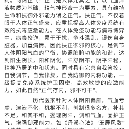
药。何谓正气？正气是人体元真之气，以气血津
液物质为基础，精气神形合一为要素，具有维持
生命和抗御外邪能力谓之正气。扶正气，不仅着
眼于人体正气盛衰，应重视提高人体免疫系统有
效的抗毒应激能力。在人体免疫功能与病毒博弈
中，病毒狡诈，易于干扰，争斗混乱，误伤自身
脏器，加重病情。因此扶正御邪的核心，是调节
人体阴阳气血的平衡，协调脏腑功能的和谐，达
到阳生阴长，阳和阴化，阳舒阴布，阴平阳秘，
精神乃居的中和状态。同时具有完善自我管控，
自我调节，自我修复，自我防御的内稳功能，一
级提高免疫系统护卫固密，高效敏捷的应激能
力，如此自然“正气存内，邪不可干”。
历代医家针对人体阴阳偏颇，气血亏
虚，津液不化，机枢不利，创制很多名方，补其
不足，和其不和，燮理阴阳，调和气血，固护正
气，增强御邪能力。如《丹溪心法》“玉屏风散”