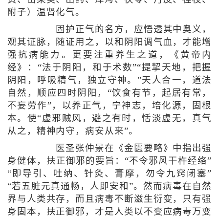
附子）温肾化气。
固护正气的名方，应悟透其中奥义，
观其证脉，随证用之，以和阴阳调气血，才能增
强抗病能力。更要注重养生之道，《黄帝内
经》：“法于阴阳，和于术数”“提挈天地，把握
阴阳，呼吸精气，独立守神。”天人合一，道法
自然，顺应四时阴阳，“饮食有节，起居有常，
不妄劳作”，以养正气，宁神志，培化源，固根
本。使“虚邪贼风，避之有时，恬淡虚无，真气
从之，精神内守，病安从来”。
医圣张仲景在《金匮要略》中指出强
身健体，扶正御邪的要旨：“不令邪风干杵经络”
“即导引、吐纳、针灸、膏摩，勿令九窍闭塞”
“若五脏元真通畅，人即安和”。然而病毒在自然
界与人类共存，而且病毒不断滋生衍变，只有强
身固本，扶正御邪，才是人类以不变应病毒万变