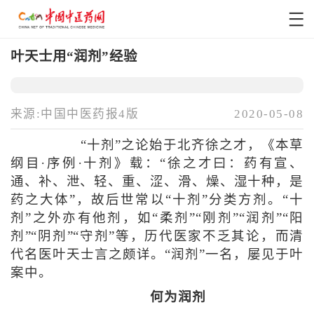
叶天士用“润剂”经验
来源:中国中医药报4版
2020-05-08
“十剂”之论始于北齐徐之才，《本草
纲目·序例·十剂》载：“徐之才曰：药有宣、
通、补、泄、轻、重、涩、滑、燥、湿十种，是
药之大体”，故后世常以“十剂”分类方剂。“十
剂”之外亦有他剂，如“柔剂”“刚剂”“润剂”“阳
剂”“阴剂”“守剂”等，历代医家不乏其论，而清
代名医叶天士言之颇详。“润剂”一名，屡见于叶
案中。
何为润剂