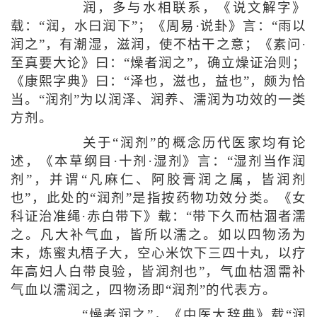
润，多与水相联系，《说文解字》
载：“润，水曰润下”；《周易·说卦》言：“雨以
润之”，有潮湿，滋润，使不枯干之意；《素问·
至真要大论》曰：“燥者润之”，确立燥证治则；
《康熙字典》曰：“泽也，滋也，益也”，颇为恰
当。“润剂”为以润泽、润养、濡润为功效的一类
方剂。
关于“润剂”的概念历代医家均有论
述，《本草纲目·十剂·湿剂》言：“湿剂当作润
剂”，并谓“凡麻仁、阿胶膏润之属，皆润剂
也”，此处的“润剂”是指按药物功效分类。《女
科证治准绳·赤白带下》载：“带下久而枯涸者濡
之。凡大补气血，皆所以濡之。如以四物汤为
末，炼蜜丸梧子大，空心米饮下三四十丸，以疗
年高妇人白带良验，皆润剂也”，气血枯涸需补
气血以濡润之，四物汤即“润剂”的代表方。
“燥者润之”，《中医大辞典》载“润