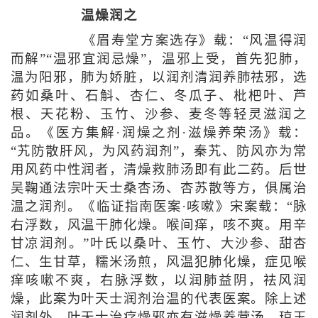
温燥润之
《眉寿堂方案选存》载：“风温得润
而解”“温邪宜润忌燥”，温邪上受，首先犯肺，
温为阳邪，肺为娇脏，以润剂清润养肺祛邪，选
药如桑叶、石斛、杏仁、冬瓜子、枇杷叶、芦
根、天花粉、玉竹、沙参、麦冬等轻灵滋润之
品。《医方集解·润燥之剂·滋燥养荣汤》载：
“艽防散肝风，为风药润剂”，秦艽、防风亦为常
用风药中性润者，清燥救肺汤即有此二药。后世
吴鞠通法宗叶天士桑杏汤、杏苏散等方，俱属治
温之润剂。《临证指南医案·咳嗽》宋案载：“脉
右浮数，风温干肺化燥。喉间痒，咳不爽。用辛
甘凉润剂。”叶氏以桑叶、玉竹、大沙参、甜杏
仁、生甘草，糯米汤煎，风温犯肺化燥，症见喉
痒咳嗽不爽，右脉浮数，以润肺益阴，祛风润
燥，此案为叶天士润剂治温的代表医案。除上述
润剂外，叶天士治疗燥邪亦有滋燥养营汤、琼玉