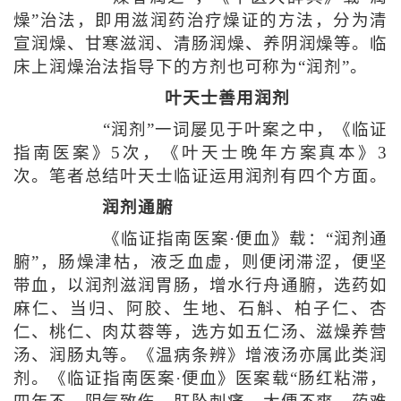
燥”治法，即用滋润药治疗燥证的方法，分为清
宣润燥、甘寒滋润、清肠润燥、养阴润燥等。临
床上润燥治法指导下的方剂也可称为“润剂”。
叶天士善用润剂
“润剂”一词屡见于叶案之中，《临证
指南医案》5次，《叶天士晚年方案真本》3
次。笔者总结叶天士临证运用润剂有四个方面。
润剂通腑
《临证指南医案·便血》载：“润剂通
腑”，肠燥津枯，液乏血虚，则便闭滞涩，便坚
带血，以润剂滋润胃肠，增水行舟通腑，选药如
麻仁、当归、阿胶、生地、石斛、柏子仁、杏
仁、桃仁、肉苁蓉等，选方如五仁汤、滋燥养营
汤、润肠丸等。《温病条辨》增液汤亦属此类润
剂。《临证指南医案·便血》医案载“肠红粘滞，