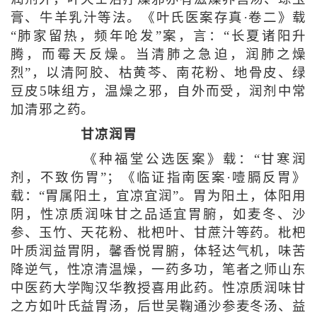
膏、牛羊乳汁等法。《叶氏医案存真·卷二》载
“肺家留热，频年呛发”案，言：“长夏诸阳升
腾，而霉天反燥。当清肺之急迫，润肺之燥
烈”，以清阿胶、枯黄芩、南花粉、地骨皮、绿
豆皮5味组方，温燥之邪，自外而受，润剂中常
加清邪之药。
甘凉润胃
《种福堂公选医案》载：“甘寒润
剂，不致伤胃”；《临证指南医案·噎膈反胃》
载：“胃属阳土，宜凉宜润”。胃为阳土，体阳用
阴，性凉质润味甘之品适宜胃腑，如麦冬、沙
参、玉竹、天花粉、枇杷叶、甘蔗汁等药。枇杷
叶质润益胃阴，馨香悦胃腑，体轻达气机，味苦
降逆气，性凉清温燥，一药多功，笔者之师山东
中医药大学陶汉华教授喜用此药。性凉质润味甘
之方如叶氏益胃汤，后世吴鞠通沙参麦冬汤、益