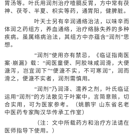
胃汤等。叶氏用润剂治疗噎膈反胃，方中常有茯
神、茯苓、半夏、枳实等药，通胃阳，健脾脏。
叶天士另有辛润通络治法，以味辛而
体润之药组方，养血通络，治疗络脉失养的多种
疾病。虽属络病治法，其组方中亦蕴含“润剂”思
想。
“润剂”使用亦有禁忌，《临证指南医
案·崩漏》载：“阅医童便、阿胶味咸润滑，大便
溏泻，岂宜润下”“便溏不实，不可寒润”，润而
滑之，便溏不实者，润剂需慎用。
“润剂”乃润泽、濡养之剂，叶氏临证
运用“润剂”的方法散见于叶案中，言简意赅，切
合实用，可为医家参考。（姚鹏宇 山东省名老
中医药专家陶汉华传承工作室）
（注：文中所载药方和治疗方法请在
医师指导下使用。）