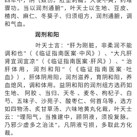
四年不，阴气致伤。肛坠刺痛，大便不爽，药难
骤功。当以润剂通腑”，叶天士以生地、豆皮、
楂肉、麻仁、冬葵子、归须组方，润剂通腑，调
和气血。
润剂和阳
叶天士言：“肝为刚脏，非柔润不能
调和也”（《临证指南医案·中风》）、“大凡肝
肾宜润宜凉”（《临证指南医案·肝风》）、“ 治
肝体用，润剂和阳”（《临证指南医案·吐
血》），肝体阴用阳，润剂滋养，育阴和阳，养
血熄风，调和体用。益阴和阳的润剂组方选药如
生地、 阿胶 、当归、天冬 、麦冬、枸杞子、白
芍、五味子、沙苑子、酸枣仁、何首乌等，选方
如四物汤、炙甘草汤、六味地黄丸化裁，叶天士
云：“理阳气，当推建中，顾阴液，须投复脉。
乃邪少虚多之治法”，凡阴液亏损，多取此方化
裁。