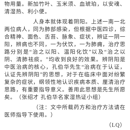
物用量。新加竹叶、玉米须、血琥珀，以安魂、
清湿热、利小便。
人身本就体现着阴阳。上述一南一北
两位病人，同为肺部感染，但根据中医四诊，综
合精神、面色、舌苔、脉象、症状，辨证一阴一
阳，辨病也不同，一为伏饮，一为肺痈，治疗思
路分别是“治之以阳、温阳化饮”以及“治之以
阴、清肺祛痰。”均收到良好的效果。辨阴阳是
中医治病的核心，孔伯华先生“治病在于认证，
认证先辨阴阳”的思想，对于在临床中面对纷繁
复杂的症状，纲领性地认识疾病本质、厘清治疗
思路，有重要指导意义。善用此思想是先生所愿
矣。（张绍才 孔伯华名家湿热证小组）
（注：文中所载药方和治疗方法请在
医师指导下使用。）
（LQ）