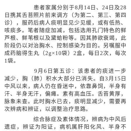
患者家属分别于8月14日、24日及28
日携其舌苔照片前来调方（为第二、第三、第四
诊），服药后病人痰明显见少见缓，或有低热、
咳痰多。笔者随症加减，包括选用孔门特色的鲜
芦根、鲜苇根以及黛蛤粉等。因其肺欲衰竭，此
阶段仍以对治胸水、控制感染为目的。另嘱服中
成药脑得生丸（2g×10袋）2盒，每日2次，每次
1袋。
9月6日第五诊：该患者的痰进一步
减少，胸（肺）积水大部分已消失。自3月15日
中风以来，病人仍在昏迷中，依靠鼻饲，半身有
汗、半身无汗，偏瘫。素有高血压。舌苔黄厚，
脉象未查。此时胸水已去，痰明显减少，需要再
次辨病和辨证，以调整治疗思路。
综合脉症及素体情况，辨病为中风后
遗症，辨证为阳证，病机属肝阳化风、半身不