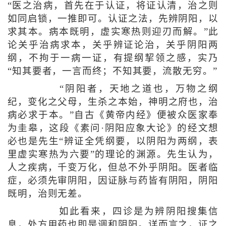
“医之治病，首先在于认证，将证认清，治之则
如同启锁，一推即可。认证之法，先辨阴阳，以
求其本。病本既明，虚实寒热则迎刃而解。”此
论关乎治病求本，关乎辨证论治，关乎阴阳两
纲，不拘于一病一证，有提纲挈领之感，实乃
“知其要者，一言而终；不知其要，流散无穷。”
“阴阳者，天地之道也，万物之纲
纪，变化之父母，生杀之本始，神明之府也，治
病必求于本。”自古《黄帝内经》便被众医家奉
为圭皋，这段《素问·阴阳应象大论》的经文想
必也是先生“辨证全凭纲要，以阴阳为两纲，表
里虚实寒热为六要”的理论的渊源。先生认为，
人之疾病，千变万化，但总不外乎阴阳。医者临
症，必须先审阴阳，因证脉与药皆有阴阳，阴阳
既明，治则无差。
如此看来，四诊是为辨阴阳搜集信
息，处方用药也即是调和阴阳。详而言之，证之