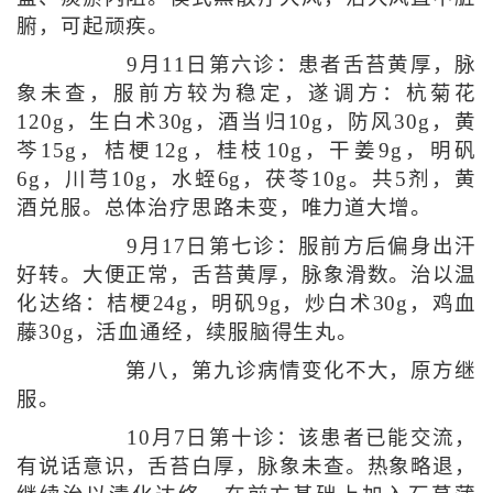
腑，可起顽疾。
9月11日第六诊：患者舌苔黄厚，脉
象未查，服前方较为稳定，遂调方：杭菊花
120g，生白术30g，酒当归10g，防风30g，黄
芩15g，桔梗12g，桂枝10g，干姜9g，明矾
6g，川芎10g，水蛭6g，茯苓10g。共5剂，黄
酒兑服。总体治疗思路未变，唯力道大增。
9月17日第七诊：服前方后偏身出汗
好转。大便正常，舌苔黄厚，脉象滑数。治以温
化达络：桔梗24g，明矾9g，炒白术30g，鸡血
藤30g，活血通经，续服脑得生丸。
第八，第九诊病情变化不大，原方继
服。
10月7日第十诊：该患者已能交流，
有说话意识，舌苔白厚，脉象未查。热象略退，