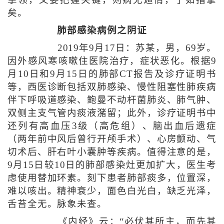
挈领，又要把握关键，则病无遁情，了如指掌
矣。
肺部感染病例之阴证
2019年9月17日：苏某，男，69岁。
因外感风寒咳嗽住医院治疗，症状恶化。根据9
月10日和9月15日的肺部CT报告及诊疗证明书
等，西医诊断包括双肺感染、慢性阻塞性肺疾病
伴下呼吸道感染、鲍曼不动杆菌肺炎、肺气肿、
双侧主支气管内痰液潴留；此外，诊疗证明书中
还列有高血压3级（高危组）、脑出血后遗症
（两年前中风后曾行开颅手术）、心房颤动、气
切术后、肝右叶小囊肿等疾病。值得注意的是，
9月15日较10日的肺部感染灶更加扩大，医生考
虑使用替加环素。刻下患者肺部痰多，位置深，
难以咳出。精神衰少，面色白光白，缺乏光泽，
舌苔全无。脉象未查。
《内经》云：“必伏其所主，而先其