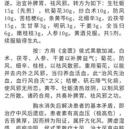
遂。治宜补脾胃、祛风邪。转方为如下：生牡蛎
15g（先煎），杭菊花30g，炒白术10g，防风
10g，苦桔梗6g，条黄芩6g，北细辛3g，云茯苓
15g，生甘草3g，明矾3g，干姜3g，全当归
6g，嫩桂枝3g，人参10g。黄酒兑服。共5剂。
续服脑得生丸。
按：方用《金匮》侯式黑散加减。白
术、茯苓、人参、干姜以补脾益气；菊花、防
风、细辛、桂枝，以祛风散邪。重用菊花，以能
并去内外之风邪，当归养血活血，此“治风先治
血，血行风自灭”之义；桔梗、矾石降气化痰，
使风邪无所恋，黄芩、牡蛎清热敛阴，以制风邪
之所散。诸药合用，共奏补脾胃、祛风邪之功。
胸水消失后解决患者的基本矛盾，即
治疗中风后遗症。患者素有高血压（极高危），
舌苔黄厚，因而辨为阳证，属肝亢化风、脾虚湿
盛、痰瘀内阻。侯式黑散疗大风，治大风直中脏