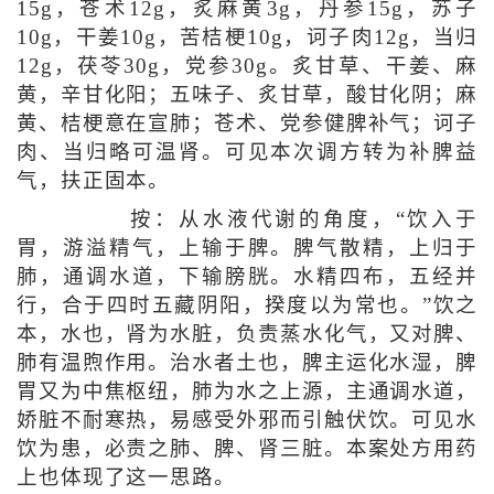
15g，苍术12g，炙麻黄3g，丹参15g，苏子
10g，干姜10g，苦桔梗10g，诃子肉12g，当归
12g，茯苓30g，党参30g。炙甘草、干姜、麻
黄，辛甘化阳；五味子、炙甘草，酸甘化阴；麻
黄、桔梗意在宣肺；苍术、党参健脾补气；诃子
肉、当归略可温肾。可见本次调方转为补脾益
气，扶正固本。
按：从水液代谢的角度，“饮入于
胃，游溢精气，上输于脾。脾气散精，上归于
肺，通调水道，下输膀胱。水精四布，五经并
行，合于四时五藏阴阳，揆度以为常也。”饮之
本，水也，肾为水脏，负责蒸水化气，又对脾、
肺有温煦作用。治水者土也，脾主运化水湿，脾
胃又为中焦枢纽，肺为水之上源，主通调水道，
娇脏不耐寒热，易感受外邪而引触伏饮。可见水
饮为患，必责之肺、脾、肾三脏。本案处方用药
上也体现了这一思路。