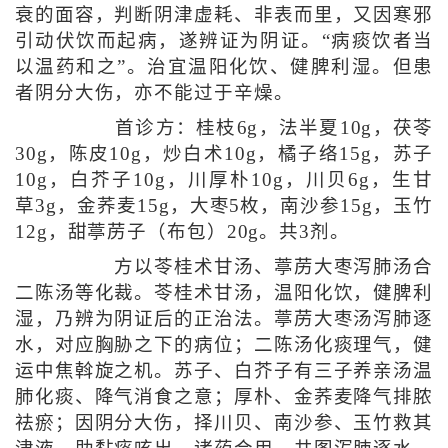
衰的面容，判断阴津虚耗、非表而里，又因寒邪
引动伏饮而起病，遂辨证为阴证。“病痰饮者当
以温药和之”。治宜温阳化饮、健脾利湿。但患
者阴分大伤，亦不能过于辛燥。
首诊方：桂枝6g，法半夏10g，茯苓
30g，陈皮10g，炒白术10g，橘子络15g，苏子
10g，白芥子10g，川厚朴10g，川贝6g，生甘
草3g，金荞麦15g，大枣5枚，南沙参15g，玉竹
12g，甜葶苈子（布包）20g。共3剂。
方以苓桂术甘汤、葶苈大枣泻肺汤合
二陈汤等化裁。苓桂术甘汤，温阳化饮，健脾利
湿，乃辨为阴证后的正治法。葶苈大枣汤泻肺逐
水，对应胸胁之下的病位；二陈汤化痰理气，健
运中焦斡旋之机。苏子、白芥子有三子养亲汤温
肺化痰、降气消食之意；厚朴、金荞麦降气排脓
祛瘀；因阴分大伤，择川贝、南沙参、玉竹救其