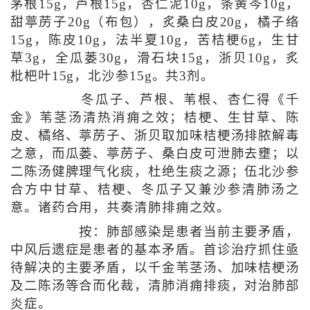
茅根15g，芦根15g，杏仁泥10g，条黄芩10g，
甜葶苈子20g（布包），炙桑白皮20g，橘子络
15g，陈皮10g，法半夏10g，苦桔梗6g，生甘
草3g，全瓜蒌30g，滑石块15g，浙贝10g，炙
枇杷叶15g，北沙参15g。共3剂。
冬瓜子、芦根、苇根、杏仁得《千
金》苇茎汤清热消痈之效；桔梗、生甘草、陈
皮、橘络、葶苈子、浙贝取加味桔梗汤排脓解毒
之意，而瓜蒌、葶苈子、桑白皮可泄肺去壅；以
二陈汤健脾理气化痰，杜绝生痰之源；伍北沙参
合方中甘草、桔梗、冬瓜子又兼沙参清肺汤之
意。诸药合用，共奏清肺排痈之效。
按：肺部感染是患者当前主要矛盾，
中风后遗症是患者的基本矛盾。首诊治疗抓住亟
待解决的主要矛盾，以千金苇茎汤、加味桔梗汤
及二陈汤等合而化裁，清肺消痈排痰，对治肺部
炎症。