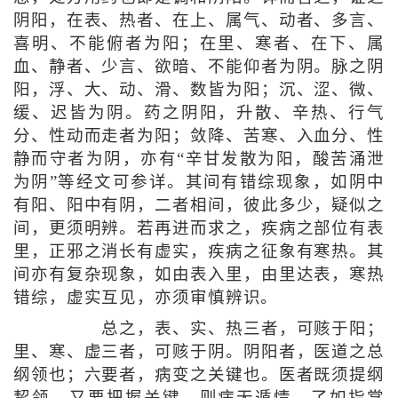
阴阳，在表、热者、在上、属气、动者、多言、
喜明、不能俯者为阳；在里、寒者、在下、属
血、静者、少言、欲暗、不能仰者为阴。脉之阴
阳，浮、大、动、滑、数皆为阳；沉、涩、微、
缓、迟皆为阴。药之阴阳，升散、辛热、行气
分、性动而走者为阳；敛降、苦寒、入血分、性
静而守者为阴，亦有“辛甘发散为阳，酸苦涌泄
为阴”等经文可参详。其间有错综现象，如阴中
有阳、阳中有阴，二者相间，彼此多少，疑似之
间，更须明辨。若再进而求之，疾病之部位有表
里，正邪之消长有虚实，疾病之征象有寒热。其
间亦有复杂现象，如由表入里，由里达表，寒热
错综，虚实互见，亦须审慎辨识。
总之，表、实、热三者，可赅于阳；
里、寒、虚三者，可赅于阴。阴阳者，医道之总
纲领也；六要者，病变之关键也。医者既须提纲