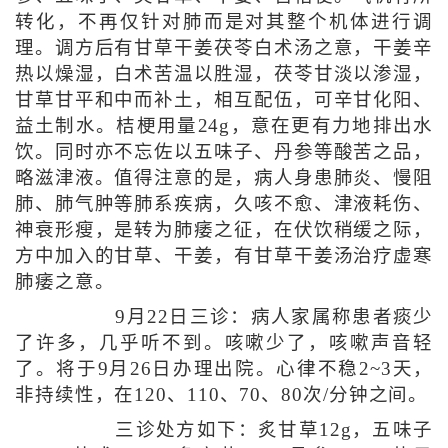
转化，不再仅针对肺而是对其整个机体进行调
理。调方后有甘草干姜茯苓白术汤之意，干姜辛
热以燥湿，白术苦温以胜湿，茯苓甘淡以渗湿，
甘草甘平和中而补土，相互配伍，可辛甘化阳、
益土制水。桔梗用量24g，意在更有力地排出水
饮。同时亦不忘佐以五味子、丹参等酸苦之品，
略滋津液。值得注意的是，病人身患肺炎、慢阻
肺、肺气肿等肺系疾病，久咳不愈、津液耗伤、
神衰形瘦，是转为肺痿之征，在伏饮稍缓之际，
方中加入的甘草、干姜，有甘草干姜汤治疗虚寒
肺痿之意。
9月22日三诊：病人家属称患者痰少
了许多，几乎听不到。咳嗽少了，咳嗽声音轻
了。将于9月26日办理出院。心律不稳2~3天，
非持续性，在120、110、70、80次/分钟之间。
三诊处方如下：炙甘草12g，五味子