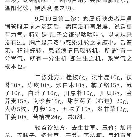
津液，助黏痰咳出。诸药合用，共图泻肺逐水，
温阳化饮，健脾利湿之功。
9月19日第二诊：家属反映患者用鼻
饲管服用前方汤药后，病情没有再发展，说话更
有力气，特别是“肚子会饿得咕咕叫”。以前从来
没有过。胸片显示双肺感染灶较之前缩小。舌苔
无，精神好转。患者病情已现转机，所谓“有一
分胃气，就有一分生机”即生生之机，系胃气之
根本也。
二诊处方：桂枝6g，法半夏10g，茯
苓30g，陈皮10g，炒白术10g，橘子络15g，苏
子10g，白芥子10g，川厚朴10g，川贝6g，金
荞麦15g，南沙参15g，甜葶苈子（布包）20g，
大枣5枚，丹参12g，五味子15g，炙甘草12g，
干姜10g，苦桔梗24g。共3剂。
较首诊处方，去生甘草、玉竹；加丹
参、五味子、炙甘草、干姜、苦桔梗。气机有所