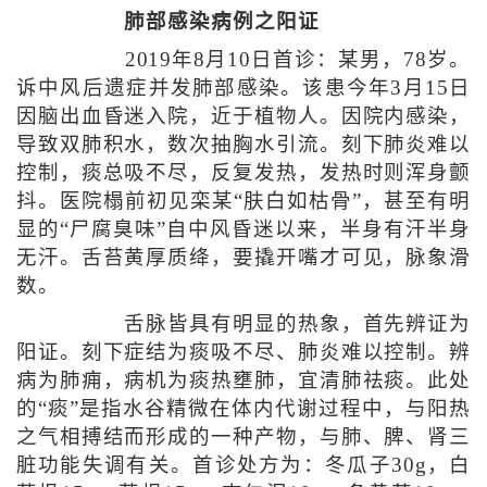
肺部感染病例之阳证
2019年8月10日首诊：某男，78岁。
诉中风后遗症并发肺部感染。该患今年3月15日
因脑出血昏迷入院，近于植物人。因院内感染，
导致双肺积水，数次抽胸水引流。刻下肺炎难以
控制，痰总吸不尽，反复发热，发热时则浑身颤
抖。医院榻前初见栾某“肤白如枯骨”，甚至有明
显的“尸腐臭味”自中风昏迷以来，半身有汗半身
无汗。舌苔黄厚质绛，要撬开嘴才可见，脉象滑
数。
舌脉皆具有明显的热象，首先辨证为
阳证。刻下症结为痰吸不尽、肺炎难以控制。辨
病为肺痈，病机为痰热壅肺，宜清肺祛痰。此处
的“痰”是指水谷精微在体内代谢过程中，与阳热
之气相搏结而形成的一种产物，与肺、脾、肾三
脏功能失调有关。首诊处方为：冬瓜子30g，白