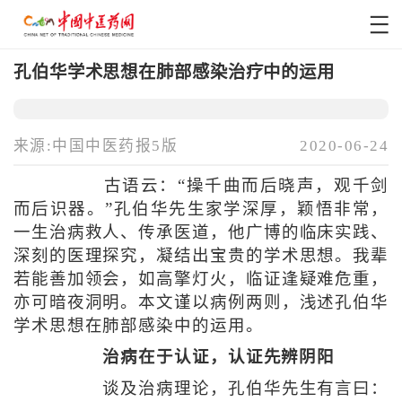
孔伯华学术思想在肺部感染治疗中的运用
来源:中国中医药报5版
2020-06-24
古语云：“操千曲而后晓声，观千剑
而后识器。”孔伯华先生家学深厚，颖悟非常，
一生治病救人、传承医道，他广博的临床实践、
深刻的医理探究，凝结出宝贵的学术思想。我辈
若能善加领会，如高擎灯火，临证逢疑难危重，
亦可暗夜洞明。本文谨以病例两则，浅述孔伯华
学术思想在肺部感染中的运用。
治病在于认证，认证先辨阴阳
谈及治病理论，孔伯华先生有言曰：