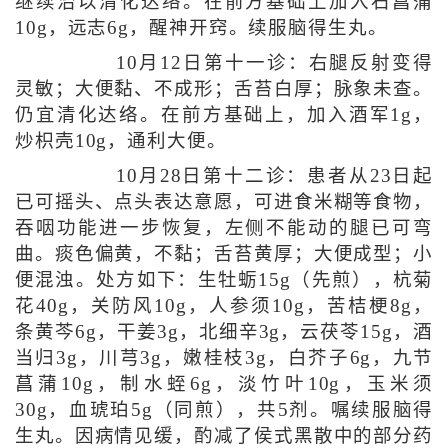
继续治以清化达络。在前方基础上加入石菖蒲
10g，远志6g，醒神开窍。续服脑得生丸。
10月12日第十一诊：右腿反射变得
灵敏；大便黏、不成形；舌苔白厚；脉象未查。
仍宜清化达络。在前方基础上，加入酒军1g，
炒枳壳10g，通利大便。
10月28日第十二诊：患者从23日起
已可摇头、点头表达意愿，可进食米糊等食物，
吞咽功能进一步恢复，左侧不能动的腿已可弯
曲。痰色偏黄，不黏；舌苔黄厚；大便成型；小
便混浊。处方如下：生牡蛎15g（先煎），杭菊
花40g，关防风10g，人参须10g，苦桔梗8g，
条黄芩6g，干姜3g，北细辛3g，云茯苓15g，酒
当归3g，川芎3g，嫩桂枝3g，白芥子6g，九节
菖蒲10g，制水蛭6g，淡竹叶10g，玉米须
30g，血琥珀5g（同煎），共5剂。嘱续服脑得
生丸。因病情见缓，酌减了侯式黑散中的部分药