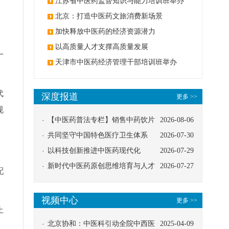
办
江苏省中医药监督知识与能力培训班举办
北京：打造中医药文旅消费新场景
加快释放中医药的经济资源潜力
以高质量人才支撑高质量发展
一
天津市中医药经济管理干部培训班举办
代
深度报道
更多 >>
规
【中医药普法专栏】销售中药饮片
2026-08-06
应告知煎服方法及注意事项
共同坚守中国特色医疗卫生体系
2026-07-30
以科技创新推进中医药现代化
2026-07-29
新时代中医药原创思维培育与人才
2026-07-27
配
发展路径探索
视频中心
更多 >>
止
北京协和：中医科引动全院中西医
2025-04-09