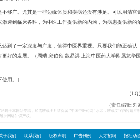
不够广。尤其是一些边缘体质和疾病还没有涉足。可以用清宫
式渗透到临床各科，为中医工作提供新的内涵，为病患提供新的
达到了一定深度与广度，值得中医界重视。只要我们能正确认
更好的发展。（周端 邱伯雍 魏易洪 上海中医药大学附属龙华
下使用。）
（LQ
(责任编辑:刘
容均属于本网站专稿，如需转载图片请保留 “中国中医药网” 水印，转载文字内容请注
维护网络知识产权。
关于我们
联系我们
版权声明
广告刊例
人才招聘
报社动