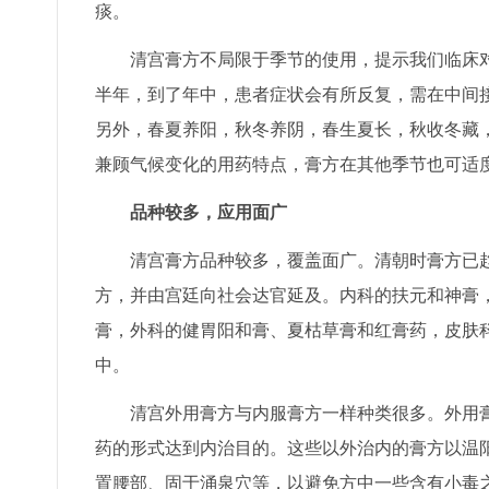
痰。
清宫膏方不局限于季节的使用，提示我们临床对
半年，到了年中，患者症状会有所反复，需在中间
另外，春夏养阳，秋冬养阴，春生夏长，秋收冬藏
兼顾气候变化的用药特点，膏方在其他季节也可适
品种较多，应用面广
清宫膏方品种较多，覆盖面广。清朝时膏方已趋
方，并由宫廷向社会达官延及。内科的扶元和神膏
膏，外科的健胃阳和膏、夏枯草膏和红膏药，皮肤
中。
清宫外用膏方与内服膏方一样种类很多。外用膏
药的形式达到内治目的。这些以外治内的膏方以温
置腰部、固于涌泉穴等，以避免方中一些含有小毒