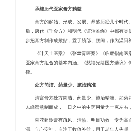
承继历代医家膏方精髓
膏方的起始、形成、发展、鼎盛历经几个时代。
后，唐代《千金方》和明代《证治准绳》中都有类
步把膏方制作成敷贴，置于脐部、腰间，作为温阳
《叶天士医案》《张聿青医案》《临症指南医案
医家膏方组合的基本内涵。《慈禧光绪医方选议》
律。
处方简洁、药量少、施治精准
清宫膏方处方简洁、药量少、施治精准。如菊花
以蜂蜜熬制而成，一日之中的中药用量为十克左右
菊花延龄膏有疏风、清热、明目功效，专为高血
泻、宁心安神，专注于收敛补益，用于老年人失眠