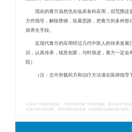
现在的膏方虽然也在临床各科应用，但范围还是
方作指导，解除禁锢，拓展思路，把膏方的多种形
病养生手段。
近现代膏方的应用经过几代中医人的传承发展已
识，认真传承，锐意创新，与时俱进，膏方一定会有
院）
（注：文中所载药方和治疗方法请在医师指导
凡注明 “中国中医药报、中国中医药网” 字样的视频、图片或文字内
来源中国中医药网，否则本网站将依据《信息网络传播权保护条例》