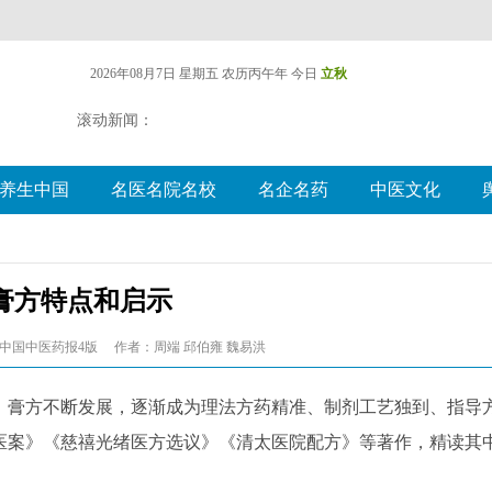
2026年08月7日 星期五
农历丙午年 今日
立秋
滚动新闻：
养生中国
名医名院名校
名企名药
中医文化
膏方特点和启示
中国中医药报4版
作者：周端 邱伯雍 魏易洪
膏方不断发展，逐渐成为理法方药精准、制剂工艺独到、指导
医案》《慈禧光绪医方选议》《清太医院配方》等著作，精读其