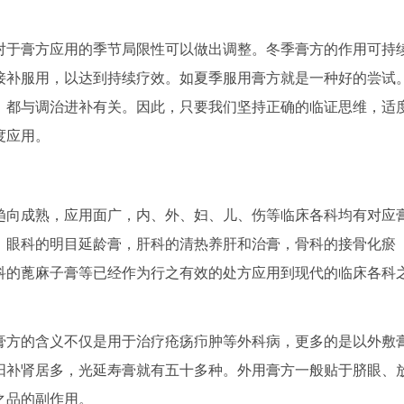
于膏方应用的季节局限性可以做出调整。冬季膏方的作用可持
接补服用，以达到持续疗效。如夏季服用膏方就是一种好的尝试
，都与调治进补有关。因此，只要我们坚持正确的临证思维，适
度应用。
向成熟，应用面广，内、外、妇、儿、伤等临床各科均有对应
，眼科的明目延龄膏，肝科的清热养肝和治膏，骨科的接骨化瘀
科的蓖麻子膏等已经作为行之有效的处方应用到现代的临床各科
方的含义不仅是用于治疗疮疡疖肿等外科病，更多的是以外敷
阳补肾居多，光延寿膏就有五十多种。外用膏方一般贴于脐眼、
之品的副作用。