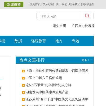
设为首页
|
加入收藏
|
关于我们
|
联系我们
|
网站地图
遗失声明
广西举办比赛探索中（
舆情
数据
远程教育
地方
专题
热点文章排行
更多 >>
上海：推动中医药传承创新和中西医协同发
展
中医上门解六日宿便难题
这杯“不限量”的乌梅饮沁人心脾
方
湖南发展中医药康养旅居产品
中
江苏苏州“百市千县”中医药文化惠民活动举