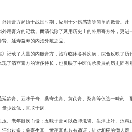
外用膏方起始于战国时期，应用于外伤感染等简单的敷膏。此
似外用膏方的记载。而清代除了延用历史上的外用膏方外，更进
补肾、延寿益寿的内治外敷之品。
》记载了大量的内服膏方，治疗临床各科疾病，综合反映了历
体现了清宫膏方的诸多特长，也反映了中医传承发展的历史固有
延龄膏、五味子膏、桑寄生膏、黄芪膏、梨膏等仅选一味药，
，量少效优，直取于病。
压、老年眼疾而设；五味子膏可以敛肺滋肾、生津止汗、涩精
、汗出过多；桑寄生膏、黄芪膏也各有适证，针对相应的病人群