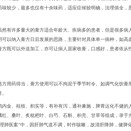
药味较少，最多也仅有十余味药，适应症候较明确，法理俱全，
然有许多量大的膏方适合年龄大、疾病多的患者，但是很多病
用可以纳入膏方日后发展的思路，主要针对具体单一病种，如高
膏方既可以外送加工，亦可让病人居家收膏，口感好，患者依从
方用药得当，膏方使用可以不拘泥于季节时令。如调气化饮膏
月。
内金、桂枝、枳实等，有补有泻，通补兼施，脾胃运化不健的
橘红、桑叶、炙枇杷叶、白芍、石斛、枳壳、甘草等组成，录于
理肺医案”中，因肝肺气道不调，时作咳嗽，故清肝降肺，健脾