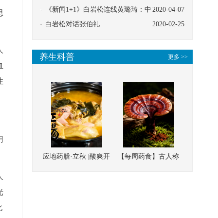
协同
《新闻1+1》白岩松连线黄璐琦：中
2020-04-07
思
医救治的临床效果
白岩松对话张伯礼
2020-02-25
人
养生科普
更多 >>
血
性
用
应地药膳·立秋 |酸爽开
【每周药食】古人称
胃，一口入魂！喝下
它为“仙草”，滋补强
人
这碗汤，滋阴润燥、
壮、培本固元
光
清热降火
化