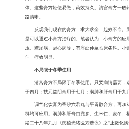
体。这些膏方轻便易做，药效持久。清宫膏方一般
路清晰。
反观我们现在的膏方，求大求全，起效不专。虽
是可以通过小膏方治疗的。笔者认为，小膏方的应
压、糖尿病、冠心病等，有序延伸至临床各科。小
佳，疗效明显。
不局限于冬季使用
清宫膏方不局限于冬季使用。只要病情需要，选
于四月；扶元益阴膏用于七月；润肺和肝膏用于九
调气化饮膏为香砂六君丸与平胃散合方，再加鸡
群均可应用。润肺和肝膏由党参、生米仁、麦冬、
绪二十八年九月《慈禧光绪医方选议》之“止嗽化痰