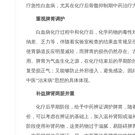
疗急性白血病，尤其在化疗后骨髓抑制期中药治疗
重视脾胃调护
白血病化疗过程中和化疗后，化学药物的毒性对
纳差、乏力等，伴随着实验室检查的结果血常规呈
使胃肠道反应明显减轻，而脾胃的损伤仍然存在。
用。脾胃为气血生化之源，在化疗结束后的早期阶
复受损正气；又能够防止外邪侵入，避免感染。因
中医“治末病”思想的具体体现。
补益脾肾两脏并重
化疗后早期阶段，给予中药辨证调护脾胃，随着
价，可以考虑在辨证的基础上，加入温补肾阳或滋
阶段使用补肾药物，这类药物过于滋腻，易阻碍脾