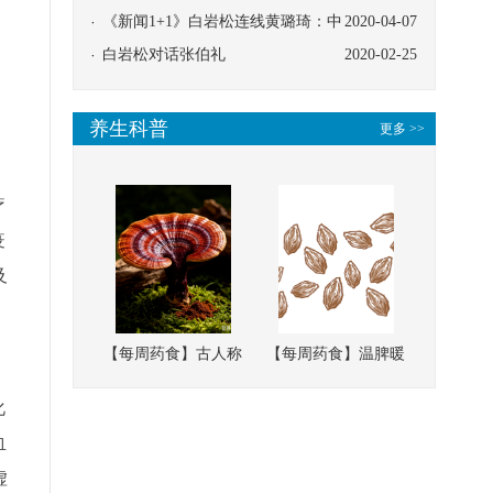
，
协同
《新闻1+1》白岩松连线黄璐琦：中
2020-04-07
抑
医救治的临床效果
白岩松对话张伯礼
2020-02-25
养生科普
更多 >>
疗
疫
及
【每周药食】古人称
【每周药食】温脾暖
它为“仙草”，滋补强
肾、固精缩尿，这味
化
壮、培本固元
南方本草的种子，药
血
食同源有讲究
虚