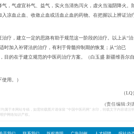
降气，气虚宜补气、益气，实火当清热泻火，虚火当滋阴降火。
加入凉血止血、收敛止血或活血止血的药物。在把握以上辨证治
治疗，建立一定的思路有助于规范这一阶段的治疗。以上从“治
适时加入补肾法的治疗，有利于骨髓抑制期的恢复；从“治已
，目的在于建立规范的中医药治疗方案。（白玉盛 新疆维吾尔
下使用。）
（LQ
(责任编辑:刘
容均属于本网站专稿，如需转载图片请保留 “中国中医药网” 水印，转载文字内容请注
维护网络知识产权。
关于我们
联系我们
版权声明
广告刊例
人才招聘
报社动