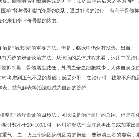
恢复。随着补肾和健脾两法的并举，在巩固脾胃后天之本的同时
中医学“肾与骨和髓”的理论联系，通过补肾的治疗，有利于骨髓
变化来初步评价骨髓的恢复。
是“治未病”的重要方法。但是，临床中仍然有发热、出血
也有系统的辨证论治方法。从该病的总体过程来看，运用中医治
骨髓抑制期，骨髓增生减低，外周血全血细胞减少，人体自身免
时时考虑到正气不足的基础；感受外邪，在治疗时，祛邪不忘顾
解表、益气解表等治法就成为自然的选择。
养血”治疗血证的四步法，可以说是治疗血证的总纲。但是在
计数小于20×109/L时，运用消瘀法时应注意再出血或加重出
注重气、血、火三个病因病机因素的辨证，要辨清三者的虚实，