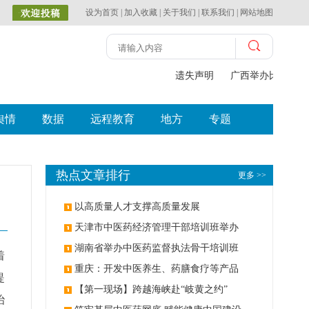
设为首页
|
加入收藏
|
关于我们
|
联系我们
|
网站地图
遗失声明
广西举办比赛探索
舆情
数据
远程教育
地方
专题
热点文章排行
更多 >>
以高质量人才支撑高质量发展
天津市中医药经济管理干部培训班举办
湖南省举办中医药监督执法骨干培训班
着
重庆：开发中医养生、药膳食疗等产品
提
【第一现场】跨越海峡赴“岐黄之约”
治