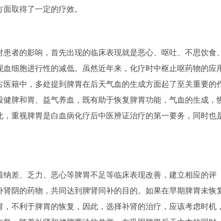
方面取得了一定的疗效。
患者的影响，首先出现的临床表现就是恶心、呕吐、不思饮食
现血细胞进行性的减低。虽然近年来，化疗时中枢止呕药物的应
古医籍中，多处提到脾胃在后天气血的生成方面起了至关重要的
段健脾和胃、益气养血，既有助于恢复脾胃功能，气血的生成，
此，重视脾胃是白血病化疗后中医辨证治疗的第一要务，同时也
纳差、乏力、恶心等脾胃不足等临床表现改善，建立相应的评
补肾阴的药物，共同达到脾肾同补的目的。如果在早期脾胃未恢
胃，不利于脾胃的恢复，因此，选择补肾的治疗，应该考虑时机