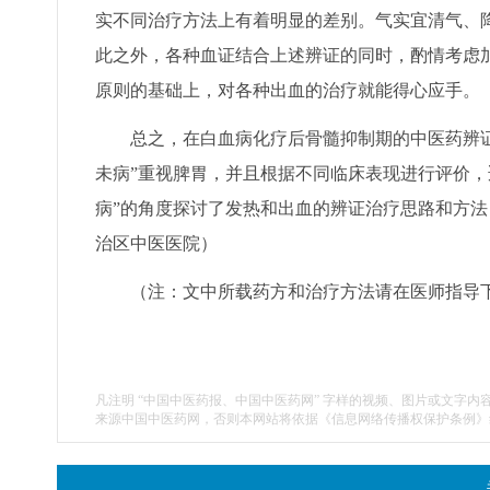
实不同治疗方法上有着明显的差别。气实宜清气、
此之外，各种血证结合上述辨证的同时，酌情考虑
原则的基础上，对各种出血的治疗就能得心应手。
总之，在白血病化疗后骨髓抑制期的中医药辨证
未病”重视脾胃，并且根据不同临床表现进行评价，
病”的角度探讨了发热和出血的辨证治疗思路和方法
治区中医医院）
（注：文中所载药方和治疗方法请在医师指导
凡注明 “中国中医药报、中国中医药网” 字样的视频、图片或文字内
来源中国中医药网，否则本网站将依据《信息网络传播权保护条例》