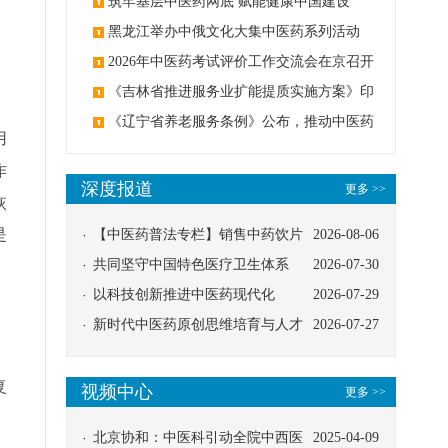
筑牢基层中医药网底 赋能健康中国建设
黑龙江举办中俄文化大集中医药系列活动
2026年中医药考试评价工作交流会在京召开
《吉林省推进服务业扩能提质实施方案》印
、
发：创建中医类国家医学中心
《辽宁省养老服务条例》公布，推动中医药
用
与养老融合发展
作
深度报道
更多 >>
恢
是
【中医药普法专栏】销售中药饮片
2026-08-06
应告知煎服方法及注意事项
共同坚守中国特色医疗卫生体系
2026-07-30
以科技创新推进中医药现代化
2026-07-29
新时代中医药原创思维培育与人才
2026-07-27
发展路径探索
复
视频中心
更多 >>
，
北京协和：中医科引动全院中西医
2025-04-09