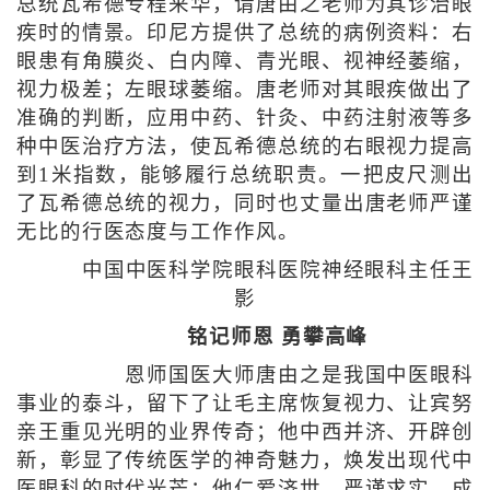
总统瓦希德专程来华，请唐由之老师为其诊治眼
疾时的情景。印尼方提供了总统的病例资料：右
眼患有角膜炎、白内障、青光眼、视神经萎缩，
视力极差；左眼球萎缩。唐老师对其眼疾做出了
准确的判断，应用中药、针灸、中药注射液等多
种中医治疗方法，使瓦希德总统的右眼视力提高
到1米指数，能够履行总统职责。一把皮尺测出
了瓦希德总统的视力，同时也丈量出唐老师严谨
无比的行医态度与工作作风。
中国中医科学院眼科医院神经眼科主任王
影
铭记师恩 勇攀高峰
恩师国医大师唐由之是我国中医眼科
事业的泰斗，留下了让毛主席恢复视力、让宾努
亲王重见光明的业界传奇；他中西并济、开辟创
新，彰显了传统医学的神奇魅力，焕发出现代中
医眼科的时代光芒；他仁爱济世、严谨求实，成