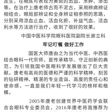
丛生，在眼底可表现为黄斑的出血、水肿、渗出
等。在治疗上唐老师古而不泥古，采用辨病辨证
相结合，眼局部辨证和全身辨证相参照的思路，
分别采用凉血止血、活血化瘀、补益气血、活血
利水等方法进行治疗，收到了很好的效果。
中国中医科学院眼科医院副院长谢立科
牢记叮嘱 做好工作
国医大师唐由之为当代中医、中西医
结合眼科一代宗师，是传承精华、守正创新的典
范，为引领我国中医眼科学发展做出了巨大贡
献。唐老有高尚的医德和严谨的科学精神、刻苦
的钻研精神、精湛的专业造诣、高度的责任心和
使命感，一直是我们年轻一代学习的榜样和楷
模。
2005年唐老创建世界中医药学会联
合会眼科专业委员会，2016年唐老将我推荐为