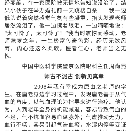
经萎缩，在一家医院被无情地告知说没治了，结
果小伙子在举办婚礼前一天跳楼自杀……我一边
低头说着突然感觉气氛有些凝重，抬头发现老师
居然流泪了。他一边擦着眼泪，一边喃喃地说：
“太可怜了，太可怜了！”我当时震惊而感动，老
师耄耋之年，一生极富传奇色彩，经历无数风
雨，内心还这么柔软。医者仁心，老师当之无
愧。
中国中医科学院望京医院眼科主任周尚昆
师古不泥古 创新见真章
2008年我有幸成为唐由之老师的学
生。在唐老身边学习过程中，发现唐老善于从气
血的角度，以气血理论为指导来进行治疗。他认
为，人到老年全身的机能减退，容易导致气血的
不足，气不统血容易血溢脉外；气虚推动无力，
血行不畅，容易引起气滞血瘀，水湿内停等变证