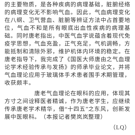
的主要物质，是各种疾病的病理基础，脏腑经络
的病理变化无不影响气血。因此，气血病理变化
在八纲、卫气营血、脏腑等辨证方法中占首要地
位，气血不和是所有眼底出血性疾病的病理基
础。同时唐老指出，中医气血学说蕴含着现代免
疫学思想，气血充盈，正气充足，气机调畅，方
能抵制和清除外邪，维护机体内环境的稳定。在
唐老指导下，我完成了《国医大师唐由之气血理
论学术经验传承与发扬》的师承毕业论文，并将
气血理论应用于玻璃体手术患者围手术期管理，
收获颇丰。
唐老气血理论在眼科的应用，体现其
方寸之间诠释医者精诚，作为唐老学生，应继续
传承唐老学术精华，借“十四五”之东风，创新发
展中医眼科。（本报记者樊岚岚整理）
（LQ）