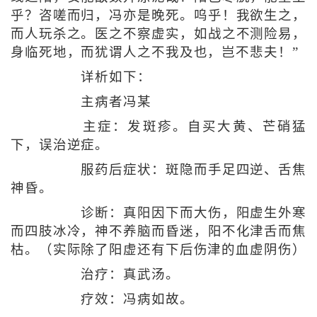
乎？咨嗟而归，冯亦是晚死。呜乎！我欲生之，
而人玩杀之。医之不察虚实，如战之不测险易，
身临死地，而犹谓人之不我及也，岂不悲夫！”
详析如下：
主病者冯某
主症：发斑疹。自买大黄、芒硝猛
下，误治逆症。
服药后症状：斑隐而手足四逆、舌焦
神昏。
诊断：真阳因下而大伤，阳虚生外寒
而四肢冰冷，神不养脑而昏迷，阳不化津舌而焦
枯。（实际除了阳虚还有下后伤津的血虚阴伤）
治疗：真武汤。
疗效：冯病如故。