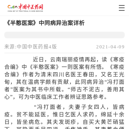
《半憨医案》中同病异治案详析
来源:中国中医药报4版
2021-04-09
近日，云南瑞丽疫情再起，读《寒疫
合编》中《半憨医案》一则医案有所悟。《寒疫
合编》作者为清末四川名医王春田，又名王光
甸，其在温病学颇有贡献，此同病异治“冯打面
者”医案为其书中所载。“师古不泥古，善用其
心”，可为中医临床工作者辨证思路参考。
“冯打面者，夫妻子女四人，皆病
疫。贫不能延医，惟日乞医人求药，绵延十余
日，皆坐病危。其夫发斑疹，自买大黄芒硝猛