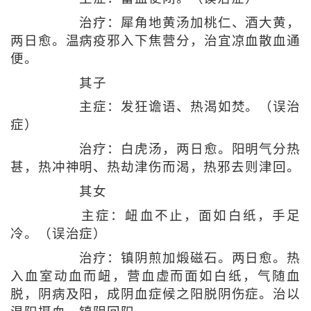
治疗：犀角地黄汤加桃仁、酒大黄，
两日愈。温病疫邪入下焦营分，治宜凉血散血通
便。
其子
主症：发狂谵语、热渴如焚。（误治
症）
治疗：白虎汤，两日愈。阳明气分热
甚，热冲神明、热劫津伤而渴，热邪去则津回。
其女
主症：衄血不止，面如白纸，手足
冷。（误治症）
治疗：镇阴煎加煅磁石。两日愈。热
入血室动血而衄，营血虚而面如白纸，气随血
脱，阴病及阳，成阴血症候之阳脱阴伤症。治以