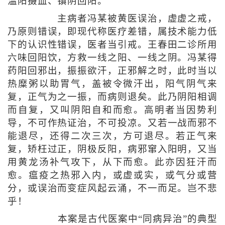
温阳摄血、镇阴回阳。
主病者冯某被黄医误治，虚虚之戒，
乃原则错误，即现代称医疗差错，属技术能力低
下的认识性错误，医者当引戒。王春田二诊所用
六味回阳饮，方救一线之阳、一线之阴。冯某得
药阳回邪出，振振欲汗，正邪解之时，此时当以
热糜粥以助胃气，盖被令微汗出，阳气阴气来
复，正气为之一振，而病则退矣。此乃阴阳相调
而自复，又叫阴阳自和而愈。高明者当因势利
导，不可作热证治，不可投凉。又若一战而邪不
能退尽，还得二次三次，方可退尽。若正气来
复，矫枉过正，阴极反阳，病邪窜入阳明，又当
用黄龙汤补气攻下，从下而愈。此亦因狂汗而
愈。瘟疫之热邪入内，或虚或实，或气分或营
分，或误治而变症风起云涌，不一而足。岂不悲
乎！
本案是古代医案中“同病异治”的典型