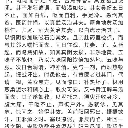
下，斑隐而手足四逆，舌焦神昏。其妻蓄血便
闭。其子发狂谵语，而热渴如焚。其女鼻衄五日
不止，面如白纸，呕而自利，手足冷。愚悯其
贫，医药并捐。以真武汤治其夫。犀角地黄汤加
桃仁、归尾、酒大黄治其妻。以白虎汤治其子。
以镇阴煎加煅磁石治其女。且亲赴药室检点，而
与其邻人嘱托而去。间日往观，其妻、子、女皆
起，而冯病如故，知其真阴太损，非熟地黄、五
味子不能也，乃以六味回阳饮倍加熟地、五味与
服。次日舌润滑，神亦清。更与一剂，而烦热顿
起，振战汗出。时愚他去，有黄医者过其门，偶
请一视，黄索愚方，见而惊曰：补热坏了。极用
燕巢泥水和糊心上，取火可安。又书黄连解毒汤
而去。其子遂如教，以泥托之，须臾汗收身冷，
腹大痛，干呕不止，声彻户外。愚就诊，见其
危，惊问之，始得其故。盖前阳回邪出，振振欲
汗，正邪解之时。塞以凉泥，邪复内陷，所回一
线之阳，安能敌数升凉泥哉？阳已尽脱，能望生