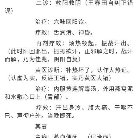
二诊：救阳救阴（王春田自纠正错
误）
治疗：六味回阳饮。
疗效：舌润滑、神昏。
再剂疗效：烦热顿起，振战汗出。
（此时阳回邪出，振振欲汗，正邪解之时，战汗
而解，乃为佳兆，阴阳自复）
黄医诊断：补热坏了，认作大热证。
（认虚为实，反诬王错，实乃黄医大错）
治疗：内服黄连解毒汤，外用燕窝泥
和水敷心口上（胃部）。
疗效：汗出身冷、腹大痛、干呕不
已、声彻户外。当晚即死。
其妻
主症：蓄血便闭。（误治症）