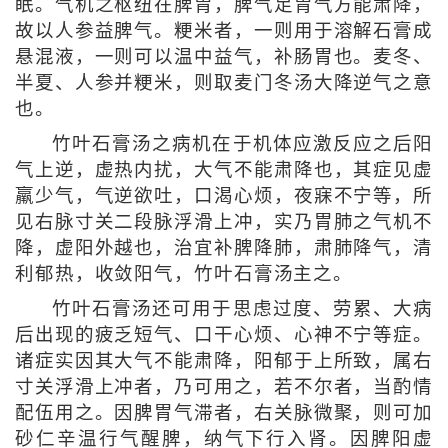
眠。气机之枢纽在脾胃，脾气足胃气方能肃降，
故以人参益脾气。粳米者，一则用于溶解石膏成
悬混液，一则可以温中益气，补肠胃也。麦冬、
半夏、人参并粳米，则取麦门冬汤大降逆气之意
也。
竹叶石膏汤之病机在于机体应激反应之后阳
气上逆，虚热内扰，大气不能肃降也，其症见虚
羸少气，气逆欲吐，口渴心烦，夜寐不宁等，所
见右脉寸关二段脉浮滑上冲，实乃胃肺之气机不
降，虚阳外越也，治宜补脾降肺，肃肺降气，清
利郁热，收敛阳气，竹叶石膏汤主之。
竹叶石膏汤还可用于思虑过度、劳累、大病
后出现的疲乏短气、口干心烦、心神不宁等症。
诸症实因其大气不能肃降，阳郁于上所致，属右
寸关浮滑上冲者，乃可用之，若不尔者，当酌情
配伍用之。因脾胃气滞者，右关脉微聚，则可加
砂仁辛温行气醒脾，纳气下行入肾。因脾阳虚