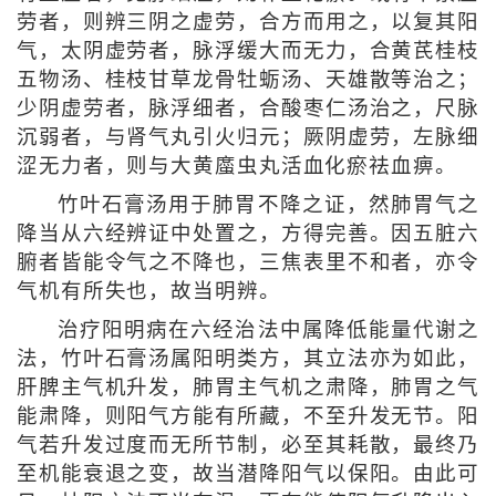
劳者，则辨三阴之虚劳，合方而用之，以复其阳
气，太阴虚劳者，脉浮缓大而无力，合黄芪桂枝
五物汤、桂枝甘草龙骨牡蛎汤、天雄散等治之；
少阴虚劳者，脉浮细者，合酸枣仁汤治之，尺脉
沉弱者，与肾气丸引火归元；厥阴虚劳，左脉细
涩无力者，则与大黄䗪虫丸活血化瘀祛血痹。
竹叶石膏汤用于肺胃不降之证，然肺胃气之
降当从六经辨证中处置之，方得完善。因五脏六
腑者皆能令气之不降也，三焦表里不和者，亦令
气机有所失也，故当明辨。
治疗阳明病在六经治法中属降低能量代谢之
法，竹叶石膏汤属阳明类方，其立法亦为如此，
肝脾主气机升发，肺胃主气机之肃降，肺胃之气
能肃降，则阳气方能有所藏，不至升发无节。阳
气若升发过度而无所节制，必至其耗散，最终乃
至机能衰退之变，故当潜降阳气以保阳。由此可