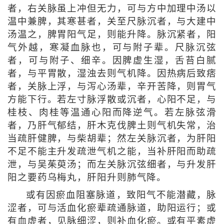
者，右关脉虽上冲但无力，可与方中加理中汤以
温中兼脾，其寒甚者，关至尺脉沉者，与大建中
汤温之，脾胃阳气足，则能升降。脉沉紧者，阳
气外越，寒凝血脉也，可与附子辈。尺脉沉弦
者，可与附子、细辛。因脾虚生湿，舌苔白腻
者，与平胃散，湿浊去则气机降。因热病后致痞
者，关脉上浮，与泻心汤辈，辛开苦降，则胃气
方能下行。若左寸脉浮散或沉者，心阳不足，与
桂枝、肉桂等温通心阳而降逆气。若左脉弦滑
者，乃肝气郁结，肝木克伐脾土则气机失常，治
当疏肝健脾，与柴胡辈；然左关脉沉者，为肝阳
不足不能主升发疏泄气机之能，当补肝阳而助疏
泄，与吴茱萸汤；而左关脉沉弦细者，与升发肝
阳之要药乌梅丸，肝阳升则肺气降。
或有因瘀血阻塞脉道，致阳气不能潜藏，脉
涩者，可与活血化瘀辈疏通脉道，助阳运行；或
有血虚者，见脉细涩，则补血化瘀。或有平素虚