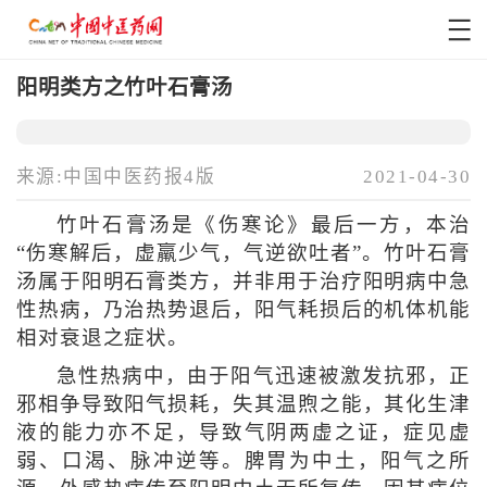
阳明类方之竹叶石膏汤
来源:中国中医药报4版
2021-04-30
竹叶石膏汤是《伤寒论》最后一方，本治
“伤寒解后，虚羸少气，气逆欲吐者”。竹叶石膏
汤属于阳明石膏类方，并非用于治疗阳明病中急
性热病，乃治热势退后，阳气耗损后的机体机能
相对衰退之症状。
急性热病中，由于阳气迅速被激发抗邪，正
邪相争导致阳气损耗，失其温煦之能，其化生津
液的能力亦不足，导致气阴两虚之证，症见虚
弱、口渴、脉冲逆等。脾胃为中土，阳气之所