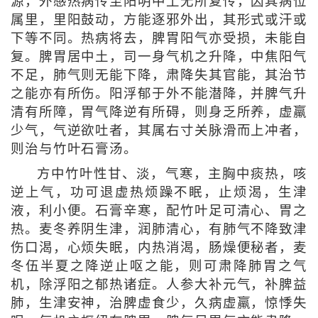
源，外感热病传至阳明中土无所复传，因其病位
属里，里阳鼓动，方能逐邪外出，其形式或汗或
下等不同。热病将去，脾胃阳气亦受损，未能自
复。脾胃居中土，司一身气机之升降，中焦阳气
不足，肺气则无能下降，肃降失其官能，其治节
之能亦有所伤。阳浮郁于外不能潜降，并脾气升
清有所障，胃气降逆有所碍，则身乏所养，虚羸
少气，气逆欲吐者，其属右寸关脉滑而上冲者，
则治与竹叶石膏汤。
方中竹叶性甘、淡，气寒，主胸中痰热，咳
逆上气，功可退虚热烦躁不眠，止烦渴，生津
液，利小便。石膏辛寒，配竹叶足可清心、胃之
热。麦冬养阴生津，润肺清心，有肺气不降致津
伤口渴，心烦失眠，内热消渴，肠燥便秘者，麦
冬伍半夏之降逆止呕之能，则可肃降肺胃之气
机，除浮阳之郁热诸症。人参大补元气，补脾益
肺，生津安神，治脾虚食少，久病虚羸，惊悸失