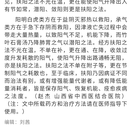
见，扶阳之法不光在温，更在能使阳气升降出入
有节如常，潜阳、敛阳则更是扶阳之法。
阳明白虎类方在于益阴灭邪热以救阳，承气
类方在于急下存阴而救阳，因津液亡失过程中会
带走大量热量，以致阳气不足，机能下降，而竹
叶石膏汤乃降肺胃之气以潜阳之法。经方扶阳之
法不光在温，不单在补，更在通、在降，收敛过
度升发耗散的阳气，使阳气升降出路通畅无阻，
亦是扶阳之法。扶阳之法不单在附子等，更在节
制阳气之耗散也，至于临床，扶阳乃因病证不同
而治法有别，或有增强能量代谢者，或有降低能
量消耗者，皆是保存阳气、恢复机能、痊愈疾病
之法度。（赵杰 山西省中西医结合医院）
（注：文中所载药方和治疗方法请在医师指导下
使用。）
编辑：刘茜