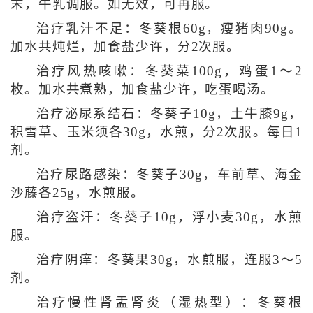
末，牛乳调服。如无效，可再服。
治疗乳汁不足：冬葵根60g，瘦猪肉90g。
加水共炖烂，加食盐少许，分2次服。
治疗风热咳嗽：冬葵菜100g，鸡蛋1～2
枚。加水共煮熟，加食盐少许，吃蛋喝汤。
治疗泌尿系结石：冬葵子10g，土牛膝9g，
积雪草、玉米须各30g，水煎，分2次服。每日1
剂。
治疗尿路感染：冬葵子30g，车前草、海金
沙藤各25g，水煎服。
治疗盗汗：冬葵子10g，浮小麦30g，水煎
服。
治疗阴痒：冬葵果30g，水煎服，连服3～5
剂。
治疗慢性肾盂肾炎（湿热型）：冬葵根