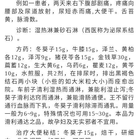
例如一患者，两天来右下腹部剧痛，疼痛向
腰部及尿道放射，尿短赤而痛,大便干。舌苔
黄，脉滑数。
诊断：湿热淋兼砂石淋（西医称为泌尿系结
石）。
方药：冬葵子15g，牛膝15g，泽兰、黄柏
各12g，泽泻9g，猪茯苓各15g，金钱草30g，
萹蓄12g，生大黄6g，乌药6g，瞿麦12g，黄芩
10g，水煎服，共2剂，在排尿时，排出黑褐色
结石两小块（小些的如大米粒大小)而痊愈出
院。车前子清利湿热而通淋，兼能利湿止泻;冬
葵子滑利达窍而通淋，兼能滑肠通便。王不留行
通行血脉而下乳，冬葵子滑利除滞而通乳。用量
一般为6~9g，特殊情况也可用15~30g。本品为
滑利通达之品，故孕妇及无实邪者不宜用。
治疗大便秘结：冬葵子15g，焙干，研细