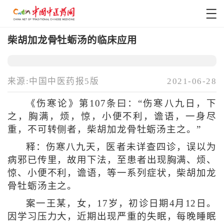
柴胡加龙骨牡蛎汤的临床应用
来源:中国中医药报5版
2021-06-28
《伤寒论》第107条曰：“伤寒八九日，下
之，胸满，烦，惊，小便不利，谵语，一身尽
重，不可转侧者，柴胡加龙骨牡蛎汤主之。”
释：伤寒八九天，医者未详查四诊，误以为
病邪已传里，故用下法，至患者出现胸满、烦、
惊、小便不利，谵语，等一系列症状，柴胡加龙
骨牡蛎汤主之。
案一王某，女，17岁，初诊日期4月12日。
因学习压力大，近期出现严重的失眠，每晚睡眠