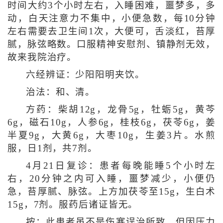
时间大约3个小时左右，入睡困难，噩梦多，多
动，白天注意力不集中，小便急数，每10分钟
左右需要去卫生间1次，大便可，舌淡红，苔厚
腻，脉弦略数。口服精神安慰剂、镇静剂无效，
故来我院治疗。
六经辨证：少阳阳明夹饮。
治法：和、清。
方药：柴胡12g，龙骨5g，牡蛎5g，黄芩
6g，磁石10g，人参6g，桂枝6g，茯苓6g，姜
半夏9g，大黄6g，大枣10g，生姜3片。水煎
服，日1剂，共7剂。
4月21日复诊：患者每晚能睡5个小时左
右，20分钟之内可入睡，噩梦减少，小便仍
急，苔厚腻、脉弦。上方加茯苓至15g，生白术
15g，7剂。服药后诸证皆无。
按：此患者虽不是伤寒误治所致，但因压力