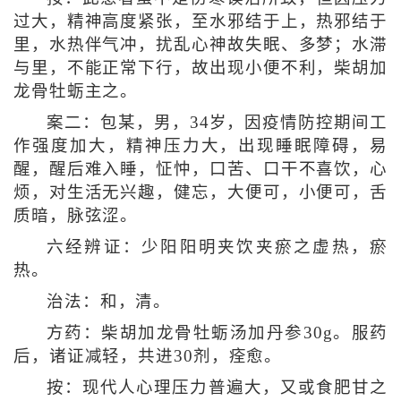
过大，精神高度紧张，至水邪结于上，热邪结于
里，水热伴气冲，扰乱心神故失眠、多梦；水滞
与里，不能正常下行，故出现小便不利，柴胡加
龙骨牡蛎主之。
案二：包某，男，34岁，因疫情防控期间工
作强度加大，精神压力大，出现睡眠障碍，易
醒，醒后难入睡，怔忡，口苦、口干不喜饮，心
烦，对生活无兴趣，健忘，大便可，小便可，舌
质暗，脉弦涩。
六经辨证：少阳阳明夹饮夹瘀之虚热，瘀
热。
治法：和，清。
方药：柴胡加龙骨牡蛎汤加丹参30g。服药
后，诸证减轻，共进30剂，痊愈。
按：现代人心理压力普遍大，又或食肥甘之