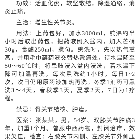
功效：活血化瘀，软坚散结，除湿通络，消
炎止痛。
主治：增生性关节炎。
用法：上药包好，加水3000ml，煎沸约半
小时后取出药包，把药液倒入盆内，加入芒硝
30g，食醋250ml，搅匀。熏洗时，先以热气熏
蒸，并用毛巾蘸药液交替热敷痛处，待水温降至
50～60℃时，将患肢浸入盆内浸洗，若水温下
降可加温再洗，每次熏洗约1小时，每日1~2
次，次日仍用原药液加热再洗。冬季1剂药可熏
洗3～4天，春秋季3天，夏季2天，7日为1疗
程。
禁忌：骨关节结核、肿瘤。
医案：张某某，男，54岁。双膝关节肿痛3
年，加重1个月。曾服中西药物，封闭治疗，效
果欠佳。检查：右膝关节内侧、左膝关节外侧压