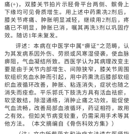
痛(+)，双膝关节拍片示胫骨平台两侧、髌骨上
下缘均可见骨质增生。用上述中药熏冼2剂后，
膝关节疼痛、肿胀明显减轻，继续用2剂后，疼
痛已不明显，肿胀已消，嘱其再洗3剂以巩固疗
效。随访1年未复发。
评述：本病在中医学中属“痹证”之范畴，认
为其发病系因外伤、劳损或风寒湿侵袭，使血脉
痹阻，气血凝结所致。西医学认为其病理改变主
要是由于关节内部增生、间隙狭窄，膝关节周围
软组织充血水肿而引起，用中药熏洗后膝部软组
织血液循环改善，肿胀、粘连消失，症状也随之
消失而痊愈。平乐郭氏下肢洗方具有活血祛瘀，
软坚散结，除湿通络，消肿止痛之功效，能促使
气血流畅，改善局部血液循环，药证相符，故用
之有效。但如关节病变较重，仍需采用手术等其
他方法。
（本文摘编自《骨伤科效方集》）