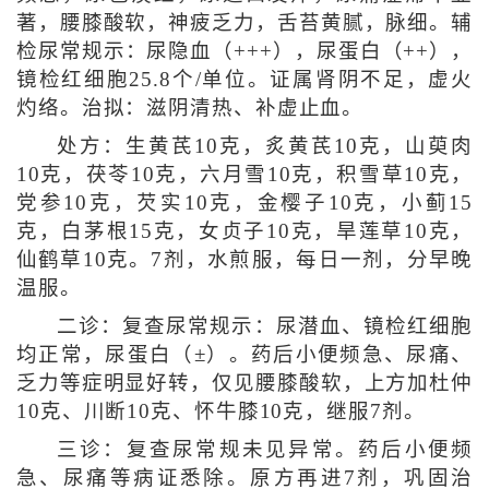
著，腰膝酸软，神疲乏力，舌苔黄腻，脉细。辅
检尿常规示：尿隐血（+++），尿蛋白（++），
镜检红细胞25.8个/单位。证属肾阴不足，虚火
灼络。治拟：滋阴清热、补虚止血。
处方：生黄芪10克，炙黄芪10克，山萸肉
10克，茯苓10克，六月雪10克，积雪草10克，
党参10克，芡实10克，金樱子10克，小蓟15
克，白茅根15克，女贞子10克，旱莲草10克，
仙鹤草10克。7剂，水煎服，每日一剂，分早晚
温服。
二诊：复查尿常规示：尿潜血、镜检红细胞
均正常，尿蛋白（±）。药后小便频急、尿痛、
乏力等症明显好转，仅见腰膝酸软，上方加杜仲
10克、川断10克、怀牛膝10克，继服7剂。
三诊：复查尿常规未见异常。药后小便频
急、尿痛等病证悉除。原方再进7剂，巩固治