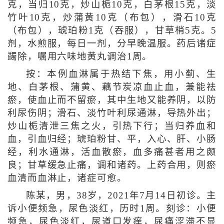
克，当归10克，炒山栀10克，白茅根15克，淡
竹叶10克，炒蒲黄10克（布包），滑石10克
（布包），琥珀粉1克（吞服），甘草梢5克。5
剂，水煎服，每日一剂，分早晚温服。药后诸症
蠲除，嘱用六味地黄丸调治1周。
按：本例血淋属于热结下焦，用小蓟、生
地、白茅根、蒲黄、藕节炭凉血止血，兼能祛
瘀，使血止而不留瘀，其中生地又能养阴，以防
利尿伤阴；滑石、淡竹叶利尿通淋，导热外出；
炒山栀清泄三焦之火，引热下行；当归养血和
血，引血归经；琥珀粉甘、平，入心、肝、小肠
经，利水通淋，活血散瘀，血多痛甚者用之颇
良；甘草缓急止痛，调和诸药。上药合用，则瘀
血清而血淋止，诸症可愈。
陈某，男，38岁，2021年7月14日初诊。主
诉小便频急，尿色淡红，历时1周。刻诊：小便
频急，尿色淡红，尿道口发痒，尿痛涩滞不显