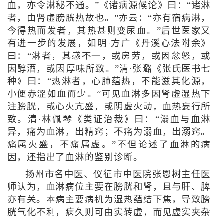
血，亦令淋秘不通。”《诸病源候论》曰：“诸淋
者，由肾虚膀胱热故也。”亦云：“亦有宿病淋，
今得热而发者，其热甚则变尿血。”后世医家又
有进一步的发展，如明·方广《丹溪心法附余》
曰：“淋者，其感不一，或房劳，或因忿怒，或
因醇酒，或因厚味所致。”清·张璐《张氏医书七
种》曰：“热淋者，心肺蕴热，不能滋其化源，
小便赤涩如血而少。”可见血淋多因肾虚湿热下
注膀胱，或心火亢盛，或阴虚火动，血热妄行所
致。清·林佩琴《类证治裁》曰：“溺血与血淋
异，痛为血淋，出精窍；不痛为溺血，出溺窍。
痛属火盛，不痛属虚。”不但论述了血淋的病
因，还指出了血淋的鉴别诊断。
扬州市名中医、仪征市中医院张恩树主任医
师认为，血淋病位主要在膀胱和肾，且与肝、脾
亦有关。本病主要病机为湿热蕴结下焦，导致膀
胱气化不利，病久则可由实转虚，而见虚实夹杂