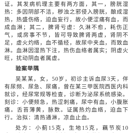
证。其发病机理主要有两方面，其一，膀胱湿
热：多因阴部不洁，秽浊之邪侵入膀胱，酿成湿
热，热盛伤络，迫血妄行，故小便涩痛有血，而
成血淋；其二，脾肾亏虚：久淋不愈，耗伤正
气，或房事不节，皆可导致脾肾两虚，肾阴不
足，虚火灼络，血不循经，故尿中夹血，而致血
淋。血淋因湿热下注，热伤血络者属实；阴虚火
旺，扰动阴血者属虚。
验案举隅
吴某某，女，50岁，初诊主诉血尿3天，伴
有尿频、尿急、尿痛，曾在某三甲医院西医内科
就诊，经尿常规等检查，诊断为泌尿系统感染。
刻诊：小便频急，热涩刺痛，尿中有血，小腹胀
痛。舌苔薄黄，脉数。证属热灼血络，迫血下
行。治拟：清热通淋，凉血止血。
处方：小蓟15克，生地15克，藕节炭10