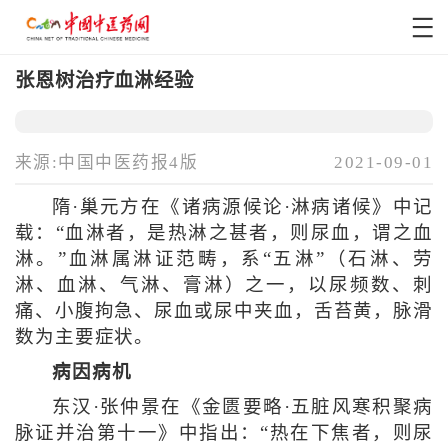
张恩树治疗血淋经验
来源:中国中医药报4版
2021-09-01
隋·巢元方在《诸病源候论·淋病诸候》中记
载：“血淋者，是热淋之甚者，则尿血，谓之血
淋。”血淋属淋证范畴，系“五淋”（石淋、劳
淋、血淋、气淋、膏淋）之一，以尿频数、刺
痛、小腹拘急、尿血或尿中夹血，舌苔黄，脉滑
数为主要症状。
病因病机
东汉·张仲景在《金匮要略·五脏风寒积聚病
脉证并治第十一》中指出：“热在下焦者，则尿