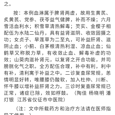
之。
按：本例血淋属于脾肾两虚，故用生黄芪、
炙黄芪、党参、茯苓益气健脾，补而不燥；六月
雪活血利水；积雪草清热解毒；芡实、金樱子相
配伍为水陆二仙丹，具有益肾滋阴、收敛固摄之
功；女贞子、旱莲草为二至丸，可补益肝肾、滋
阴止血；小蓟、白茅根清热利湿、凉血止血；仙
鹤草又称脱力草，有收敛止血、解毒补虚的功
效；山萸肉滋补肾元，以复肾之开合功能，并司
膀胱化气之职。全方配伍合理，补中有利，利中
有补，清利寓于补益之中。二诊复查尿常规，恙
情明显好转，唯腰膝仍酸软，加入杜仲、川断、
怀牛膝以增补益肝肾之力。三诊时复查尿常规已
正常，诸症已除，效如桴鼓。（陶佳 杨晓明 潘
灯银 江苏省仪征市中医院）
（注：文中所载药方和治疗方法请在医师指