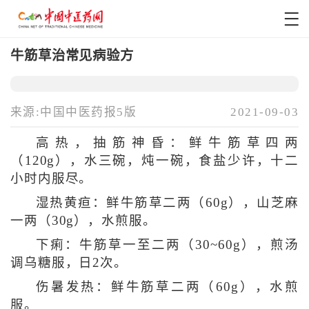
牛筋草治常见病验方
来源:中国中医药报5版
2021-09-03
高热，抽筋神昏：鲜牛筋草四两
（120g），水三碗，炖一碗，食盐少许，十二
小时内服尽。
湿热黄疸：鲜牛筋草二两（60g），山芝麻
一两（30g），水煎服。
下痢：牛筋草一至二两（30~60g），煎汤
调乌糖服，日2次。
伤暑发热：鲜牛筋草二两（60g），水煎
服。