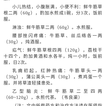
小儿热结，小腹胀满，小便不利：鲜牛筋草
根二两（60g），酌加水煎成1碗，分3次，饭前
服。
淋浊：鲜牛筋草二两（60g）。水煎服。
腰部挫闪疼痛：牛筋草、丝瓜络各一两
（30g），炖酒服。
疝气：鲜牛筋草根四两（120g），荔枝干
十四个，酌加黄酒和水各半，炖一小时，饭前
服，日2次。
乳痈初起，红肿热痛：牛筋草头一两
（30g），蒲公英头一两（30g），煮鸡蛋一个
服。并将草渣轻揉患处。
乙型脑炎：鲜牛筋草二至四两
（60~120g），水煎代茶。（韦良渠）
（注：文中所载药方和治疗方法请在医师指