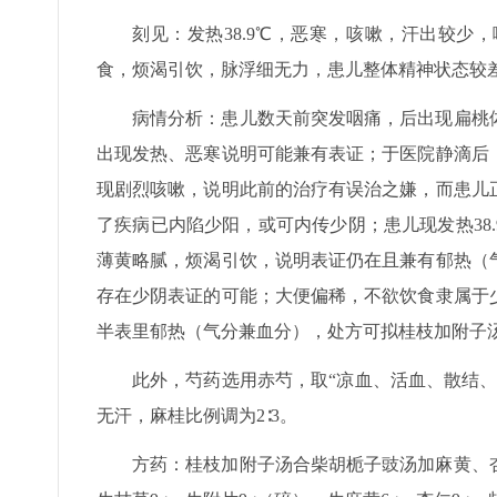
刻见：发热38.9℃，恶寒，咳嗽，汗出较
食，烦渴引饮，脉浮细无力，患儿整体精神状态较
病情分析：患儿数天前突发咽痛，后出现扁桃
出现发热、恶寒说明可能兼有表证；于医院静滴后
现剧烈咳嗽，说明此前的治疗有误治之嫌，而患儿
了疾病已内陷少阳，或可内传少阴；患儿现发热38
薄黄略腻，烦渴引饮，说明表证仍在且兼有郁热（
存在少阴表证的可能；大便偏稀，不欲饮食隶属于
半表里郁热（气分兼血分），处方可拟桂枝加附子汤
此外，芍药选用赤芍，取“凉血、活血、散结
无汗，麻桂比例调为2∶3。
方药：桂枝加附子汤合柴胡栀子豉汤加麻黄、杏仁