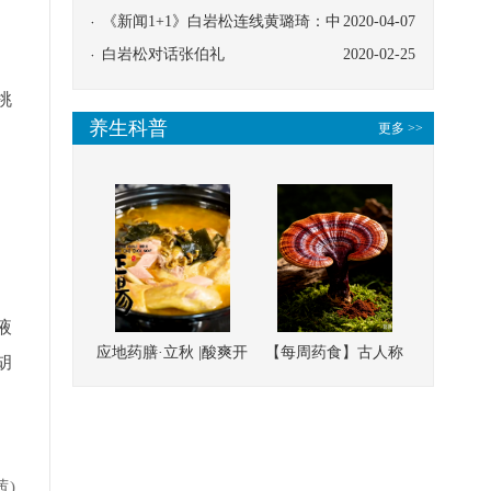
协同
《新闻1+1》白岩松连线黄璐琦：中
2020-04-07
医救治的临床效果
白岩松对话张伯礼
2020-02-25
桃
养生科普
更多 >>
液
应地药膳·立秋 |酸爽开
【每周药食】古人称
胡
胃，一口入魂！喝下
它为“仙草”，滋补强
这碗汤，滋阴润燥、
壮、培本固元
清热降火
茜)