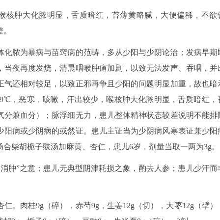
少，喉核肿大化脓明显，舌质暗红，苔薄黄略腻，大便偏稀，不欲
差。
体化脓为暴病与苗窍病的范畴，多从少阳与少阴论治；发病早期
，当夜再度发烧，清晨咽喉肿痛加剧，以致无法发声、吞咽，并
正气还相对较足，以致正邪再争且少阳的问题明显加重，故也暗
.9℃，恶寒，咳嗽，汗出较少，喉核肿大化脓明显，舌质暗红，
气分兼血分）；脉浮细无力，患儿整体精神状态较差说明不能排
少阳病或少阴病的或然证。患儿主证当为少阴病风寒表证兼少阳
合柴胡栀子豉汤加麻黄、杏仁，患儿6岁，剂量当取一两为3g。
、消肿”之意；患儿无典型阴津耗损之象，酌去人参；患儿少汗而
。肉桂9g（碎），赤芍9g，生姜12g（切），大枣12g（擘）