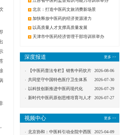
办
江苏省中医药监督知识与能力培训班举办
饮
北京：打造中医药文旅消费新场景
加快释放中医药的经济资源潜力
以高质量人才支撑高质量发展
即
天津市中医药经济管理干部培训班举办
出
示
深度报道
更多 >>
苔
除
【中医药普法专栏】销售中药饮片
2026-08-06
应告知煎服方法及注意事项
共同坚守中国特色医疗卫生体系
2026-07-30
病
以科技创新推进中医药现代化
2026-07-29
新时代中医药原创思维培育与人才
2026-07-27
非
发展路径探索
视频中心
更多 >>
，
北京协和：中医科引动全院中西医
2025-04-09