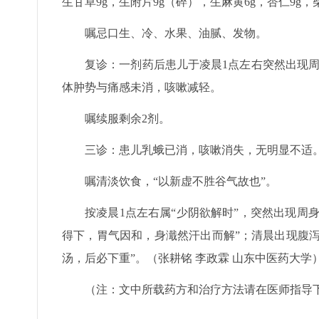
生甘草9g，生附片9g（碎），生麻黄6g，杏仁9g，
嘱忌口生、冷、水果、油腻、发物。
复诊：一剂药后患儿于凌晨1点左右突然出现周
体肿势与痛感未消，咳嗽减轻。
嘱续服剩余2剂。
三诊：患儿乳蛾已消，咳嗽消失，无明显不适
嘱清淡饮食，“以新虚不胜谷气故也”。
按凌晨1点左右属“少阴欲解时”，突然出现周
得下，胃气因和，身濈然汗出而解”；清晨出现腹泻
汤，后必下重”。（张耕铭 李政霖 山东中医药大学
（注：文中所载药方和治疗方法请在医师指导