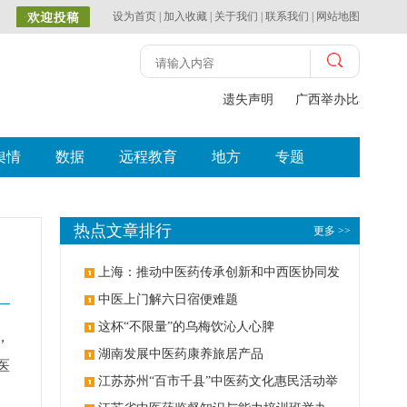
设为首页
|
加入收藏
|
关于我们
|
联系我们
|
网站地图
遗失声明
广西举办比赛探索
舆情
数据
远程教育
地方
专题
热点文章排行
更多 >>
上海：推动中医药传承创新和中西医协同发
展
中医上门解六日宿便难题
这杯“不限量”的乌梅饮沁人心脾
，
湖南发展中医药康养旅居产品
医
江苏苏州“百市千县”中医药文化惠民活动举