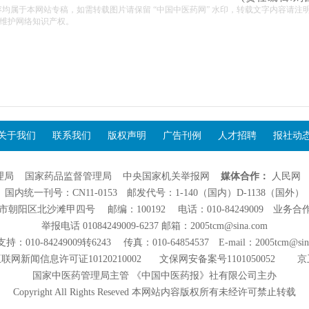
容均属于本网站专稿，如需转载图片请保留 “中国中医药网” 水印，转载文字内容请注
维护网络知识产权。
关于我们
联系我们
版权声明
广告刊例
人才招聘
报社动
理局
国家药品监督管理局
中央国家机关举报网
媒体合作：
人民网
国内统一刊号：CN11-0153 邮发代号：1-140（国内）D-1138（国外）
阳区北沙滩甲四号 邮编：100192 电话：010-84249009 业务合作：01
举报电话 01084249009-6237 邮箱：2005tcm@sina.com
：010-84249009转6243 传真：010-64854537 E-mail：2005tcm@sin
联网新闻信息许可证10120210002
文保网安备案号1101050052
京
国家中医药管理局主管 《中国中医药报》社有限公司主办
Copyright All Rights Reseved 本网站内容版权所有未经许可禁止转载