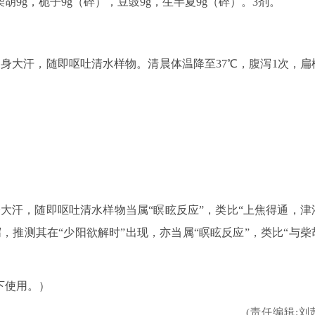
柴胡9g，栀子9g（碎），豆豉9g，生半夏9g（碎）。3剂。
身大汗，随即呕吐清水样物。清晨体温降至37℃，腹泻1次，扁
。
身大汗，随即呕吐清水样物当属“瞑眩反应”，类比“上焦得通，津
，推测其在“少阳欲解时”出现，亦当属“瞑眩反应”，类比“与柴
）
下使用。）
(责任编辑:刘