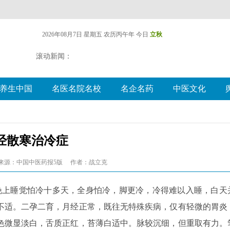
2026年08月7日 星期五
农历丙午年 今日
立秋
滚动新闻：
养生中国
名医名院名校
名企名药
中医文化
经散寒治冷症
来源：中国中医药报5版
作者：战立克
。诉晚上睡觉怕冷十多天，全身怕冷，脚更冷，冷得难以入睡，白天
不适。二孕二育，月经正常，既往无特殊疾病，仅有轻微的胃炎
色微显淡白，舌质正红，苔薄白适中。脉较沉细，但重取有力。