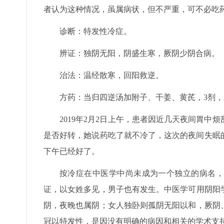
者认为这种情况，虽属病状，但不严重，可不必吃
诊断：特发性冷症。
辨证：独阴无阳，阴盛生寒，厥阴少阴合病。
治法：温经散寒，回阳救逆。
方药：当归四逆汤加附子、干姜、黄芪，3剂
2019年2月2日上午，患者因近几天夜间胃
是否好转，她说药吃了就不冷了，这次的夜间失眠
下午已经好了。
按冷症在中医学中尚未成为一个独立的病名，
证，以女姓多见，男子也有发生。中医学可用阴阳
阴，夜晚也属阴；女人独卧则孤阴无阳以和，厥阴
冠以特发性，是因没有明确的病因和相关的学术支