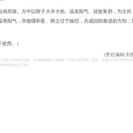
合病而致。方中以附子大辛大热、温发阳气、祛散寒邪，为主药
温养阳气，并能缓和姜、附之过于燥烈，共成回阳救逆的方剂；
下使用。）
(责任编辑:刘
容均属于本网站专稿，如需转载图片请保留 “中国中医药网” 水印，转载文字内容请注
维护网络知识产权。