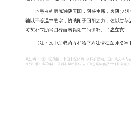
本患者的病属独阴无阳，阴盛生寒，厥阴少阴
辅以干姜温中散寒，协助附子回阳之力；佐以甘草
黄芪补气助当归行血增强阳气的资源。（
战立克
）
（注：文中所载药方和治疗方法请在医师指导
凡注明 “中国中医药报、中国中医药网” 字样的视频、图片或文字内
来源中国中医药网，否则本网站将依据《信息网络传播权保护条例》