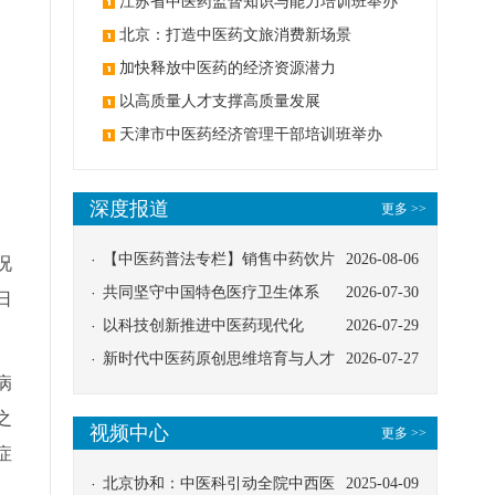
办
江苏省中医药监督知识与能力培训班举办
北京：打造中医药文旅消费新场景
加快释放中医药的经济资源潜力
以高质量人才支撑高质量发展
天津市中医药经济管理干部培训班举办
深度报道
更多 >>
【中医药普法专栏】销售中药饮片
2026-08-06
况
应告知煎服方法及注意事项
共同坚守中国特色医疗卫生体系
2026-07-30
日
以科技创新推进中医药现代化
2026-07-29
新时代中医药原创思维培育与人才
2026-07-27
病
发展路径探索
之
视频中心
更多 >>
症
北京协和：中医科引动全院中西医
2025-04-09