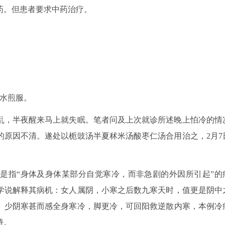
药。但患者要求中药治疗。
，水煎服。
中烦乱，半夜醒来马上就失眠。笔者问及上次就诊所述晚上怕冷的情
的原因不清。遂处以栀豉汤半夏秫米汤酸枣仁汤合用治之，2月7
是指“身体及身体某部分自觉寒冷，而非急剧的外因所引起”的
学说解释其病机：女人属阴，小寒之后数九寒天时，值更是阴中
、少阴寒甚而感全身寒冷，脚更冷，可回阳救逆散内寒，本例冷
持。