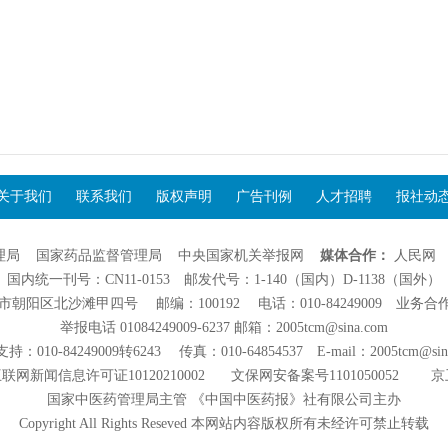
关于我们
联系我们
版权声明
广告刊例
人才招聘
报社动
理局
国家药品监督管理局
中央国家机关举报网
媒体合作：
人民网
国内统一刊号：CN11-0153 邮发代号：1-140（国内）D-1138（国外）
阳区北沙滩甲四号 邮编：100192 电话：010-84249009 业务合作：01
举报电话 01084249009-6237 邮箱：2005tcm@sina.com
：010-84249009转6243 传真：010-64854537 E-mail：2005tcm@sin
联网新闻信息许可证10120210002
文保网安备案号1101050052
京
国家中医药管理局主管 《中国中医药报》社有限公司主办
Copyright All Rights Reseved 本网站内容版权所有未经许可禁止转载