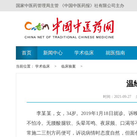
国家中医药管理局主管 《中国中医药报》社有限公司主办
首页
新闻中心
学术临床
就医指南
当前位置：
学术临床
>
临床验案
>
温
时间：2021-09-27
李某某，女，34岁。2019年1月18日就诊
不怕冷。无腰酸腿软、头晕耳鸣、夜尿频、口渴等
常施二三剂方药便可，诉说病情时态度自然，但面