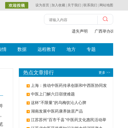
设为首页
|
加入收藏
|
关于我们
|
联系我们
|
网站地图
遗失声明
广西举办比赛探索
舆情
数据
远程教育
地方
专题
热点文章排行
更多 >>
上海：推动中医药传承创新和中西医协同发
展
中医上门解六日宿便难题
这杯“不限量”的乌梅饮沁人心脾
并
湖南发展中医药康养旅居产品
，
江苏苏州“百市千县”中医药文化惠民活动举
笔