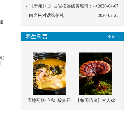
协同
《新闻1+1》白岩松连线黄璐琦：中
2020-04-07
；
医救治的临床效果
白岩松对话张伯礼
2020-02-25
加
养生科普
更多 >>
茜)
明
应地药膳·立秋 |酸爽开
【每周药食】古人称
胃，一口入魂！喝下
它为“仙草”，滋补强
这碗汤，滋阴润燥、
壮、培本固元
清热降火