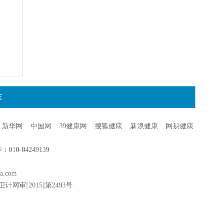
态
新华网
中国网
39健康网
搜狐健康
新浪健康
网易健康
0-84249139
a.com
卫计网审[2015]第2493号